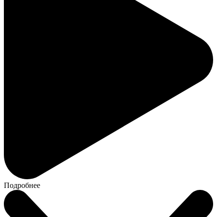
Подробнее