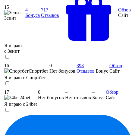
15
4
717
Обзор
Бонуса
Отзывов
Сайт
Зенит
Я играю
c Зенит
16
0
398
–
Обзор
Спортбет
Нет бонусов
Отзывов
Бонус
Сайт
Я играю c Спортбет
17
0
–
–
Обзор
24bet
Нет бонусов
Нет отзывов
Бонус
Сайт
Я играю c 24bet