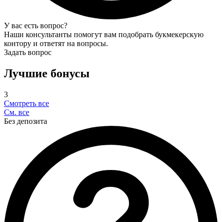
У вас есть вопрос?
Наши консультанты помогут вам подобрать букмекерскую
контору и ответят на вопросы.
Задать вопрос
Лучшие бонусы
3
Смотреть все
См. все
Без депозита