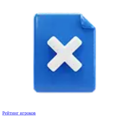
Рейтинг игроков