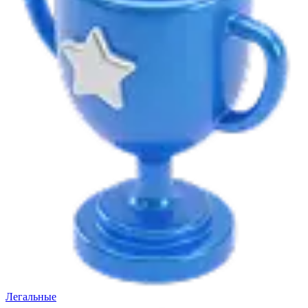
Легальные