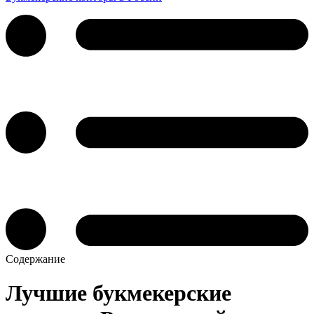
Содержание
Лучшие букмекерские