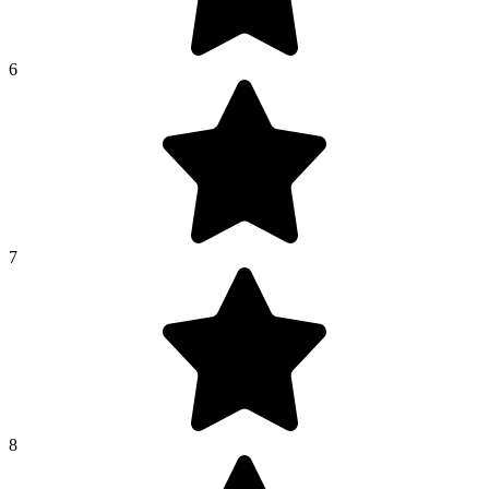
6
7
8