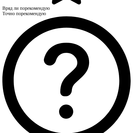
Вряд ли порекомендую
Точно порекомендую