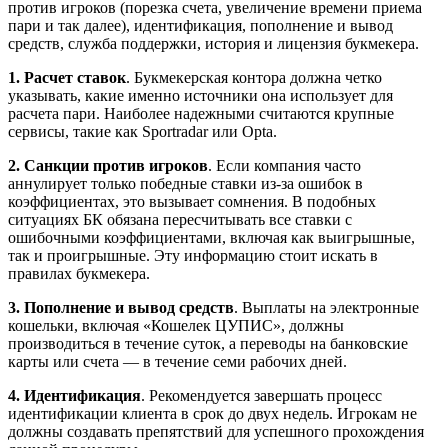
против игроков (порезка счета, увеличение времени приема
пари и так далее), идентификация, пополнение и вывод
средств, служба поддержки, история и лицензия букмекера.
1. Расчет ставок
. Букмекерская контора должна четко
указывать, какие именно источники она использует для
расчета пари. Наиболее надежными считаются крупные
сервисы, такие как Sportradar или Opta.
2. Санкции против игроков
. Если компания часто
аннулирует только победные ставки из-за ошибок в
коэффициентах, это вызывает сомнения. В подобных
ситуациях БК обязана пересчитывать все ставки с
ошибочными коэффициентами, включая как выигрышные,
так и проигрышные. Эту информацию стоит искать в
правилах букмекера.
3. Пополнение и вывод средств
. Выплаты на электронные
кошельки, включая «Кошелек ЦУПИС», должны
производиться в течение суток, а переводы на банковские
карты или счета — в течение семи рабочих дней.
4. Идентификация
. Рекомендуется завершать процесс
идентификации клиента в срок до двух недель. Игрокам не
должны создавать препятствий для успешного прохождения