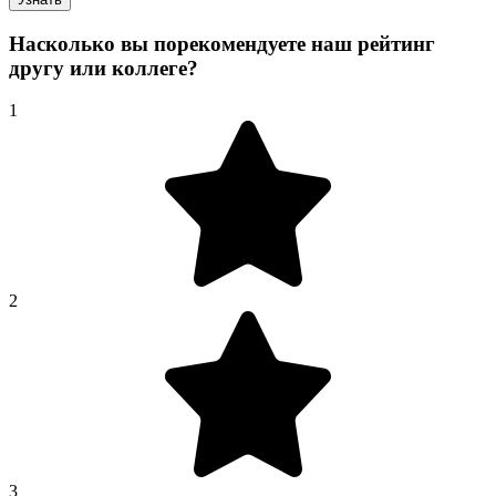
Насколько вы порекомендуете наш рейтинг
другу или коллеге?
1
2
3