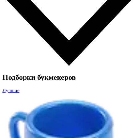
Подборки букмекеров
Лучшие