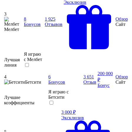
Эксклюзив
3
8
1 925
Обзор
Бонусов
Отзывов
Сайт
Мелбет
Я играю
c Мелбет
Лучшая
линия
200 000
4
6
3 651
Обзор
₽
Бетсити
Бонусов
Отзыв
Сайт
Бонус
Я играю c
Бетсити
Лучшие
коэффициенты
3 000 ₽
Эксклюзив
5