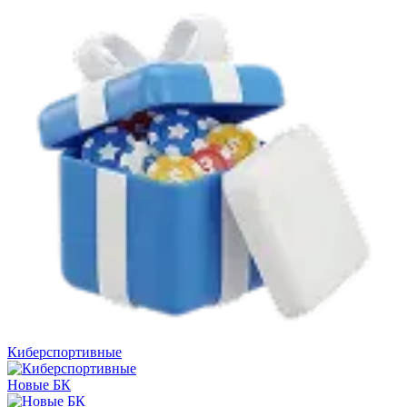
Киберспортивные
Новые БК