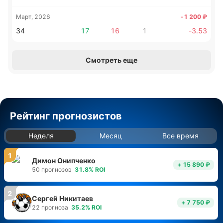
Март, 2026
-1 200
₽
34
17
16
1
-3.53
Смотреть еще
Рейтинг прогнозистов
Неделя
Месяц
Все время
1
Димон Онипченко
+ 15 890 ₽
50
прогнозов
31.8
%
ROI
2
Сергей Никитаев
+ 7 750 ₽
22
прогноза
35.2
%
ROI