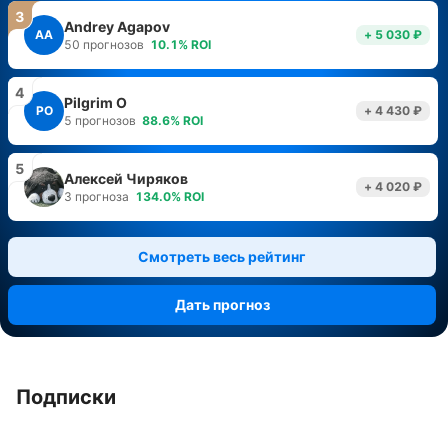
3
Andrey Agapov
AA
+ 5 030 ₽
50
прогнозов
10.1
%
ROI
4
Pilgrim O
PO
+ 4 430 ₽
5
прогнозов
88.6
%
ROI
5
Алексей Чиряков
+ 4 020 ₽
3
прогноза
134.0
%
ROI
Смотреть весь рейтинг
Дать прогноз
Подписки