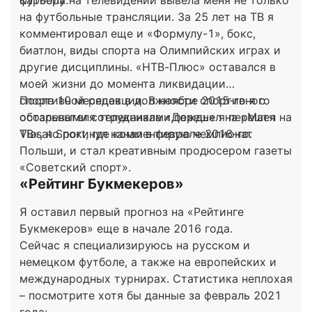
футболу.
Карьера на телевидении вывела меня не только
на футбольные трансляции. За 25 лет на ТВ я
комментировал еще и «Формулу-1», бокс,
биатлон, виды спорта на Олимпийских играх и
другие дисциплины. «НТВ-Плюс» оставался в
моей жизни до момента ликвидации
спортивной редакции. В ноябре 2015-го я с
После 10 месяцев в должности спортивного
остальными сотрудниками перешел на «Матч
обозревателя телеканала «Дождь» я перешел на
ТВ», но покинул канал в феврале 2016-го.
Viasat Sport, где комментирую чемпионат
Польши, и стал креативным продюсером газеты
«Советский спорт».
«Рейтинг Букмекеров»
Я оставил первый прогноз на «Рейтинге
Букмекеров» еще в начале 2016 года.
Сейчас я специализируюсь на русском и
немецком футболе, а также на европейских и
международных турнирах. Статистика неплохая
– посмотрите хотя бы данные за февраль 2021