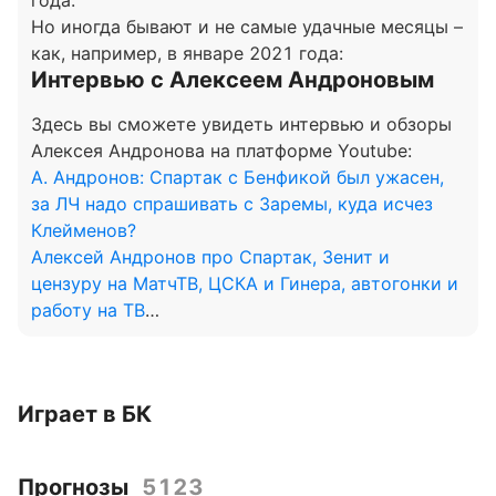
года:
Но иногда бывают и не самые удачные месяцы –
как, например, в январе 2021 года:
Интервью с Алексеем Андроновым
Здесь вы сможете увидеть интервью и обзоры
Алексея Андронова на платформе Youtube:
А. Андронов: Спартак с Бенфикой был ужасен,
за ЛЧ надо спрашивать с Заремы, куда исчез
Клейменов?
Алексей Андронов про Спартак, Зенит и
цензуру на МатчТВ, ЦСКА и Гинера, автогонки и
работу на ТВ
Дерби 2.0 - Отмена лимита, беды «Спартака»,
Дзюба и Соболев сдулись, Еврокубки - позор
Играет в БК
Прогнозы
5123