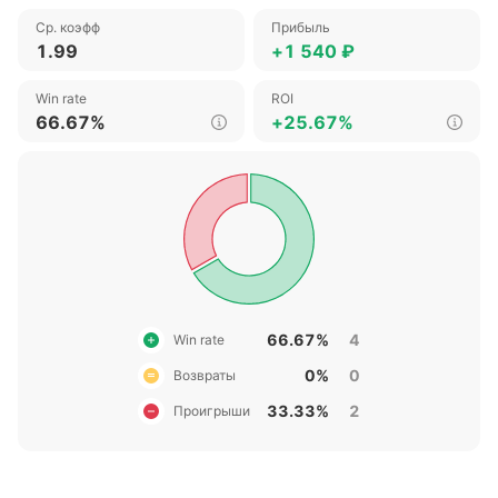
Ср. коэфф
Прибыль
1.99
+1 540 ₽
Win rate
ROI
66.67%
+25.67%
66.67%
4
Win rate
0%
0
Возвраты
33.33%
2
Проигрыши