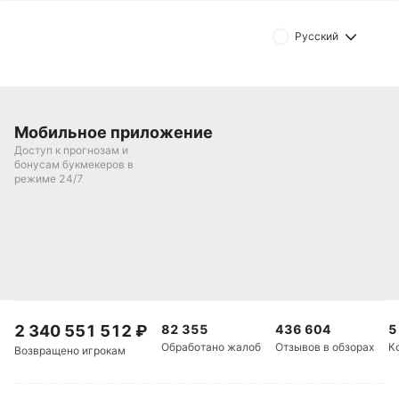
Русский
Мобильное приложение
Доступ к прогнозам и
бонусам букмекеров в
режиме 24/7
2 340 551 512
₽
82 355
436 604
5
Обработано жалоб
Отзывов в обзорах
К
Возвращено игрокам