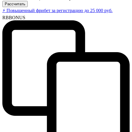
Рассчитать
⚡ Повышенный фрибет за регистрацию до 25 000 руб.
RBBONUS