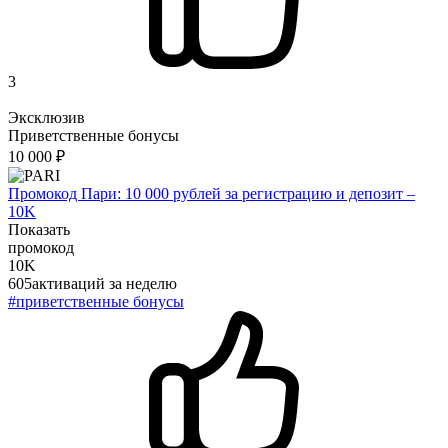
3
Эксклюзив
Приветственные бонусы
10 000 ₽
Промокод Пари: 10 000 рублей за регистрацию и депозит –
10K
Показать
промокод
10K
605
активаций
за неделю
#приветственные бонусы