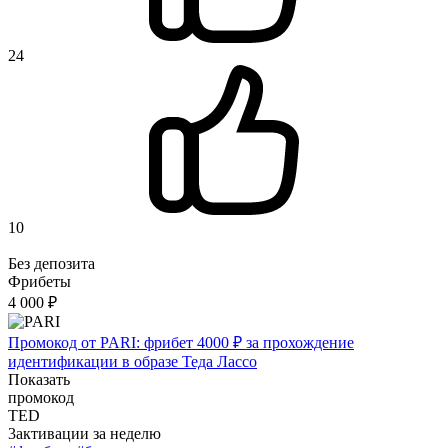
24
10
Без депозита
Фрибеты
4 000 ₽
Промокод от PARI: фрибет 4000 ₽ за прохождение
идентификации в образе Теда Лассо
Показать
промокод
TED
3
активации
за неделю