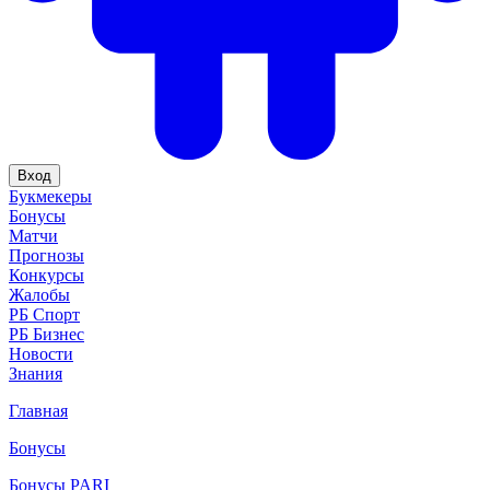
Вход
Букмекеры
Бонусы
Матчи
Прогнозы
Конкурсы
Жалобы
РБ Спорт
РБ Бизнес
Новости
Знания
Главная
Бонусы
Бонусы PARI