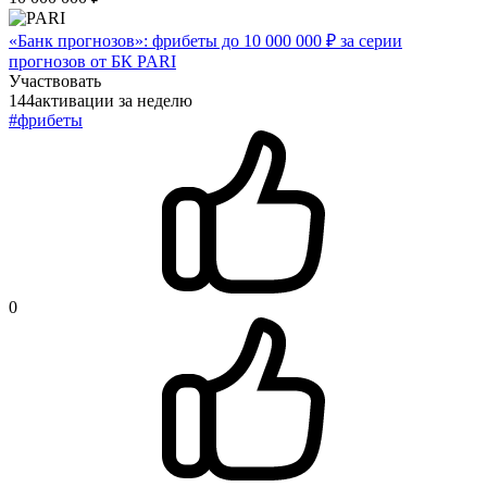
«Банк прогнозов»: фрибеты до 10 000 000 ₽ за серии
прогнозов от БК PARI
Участвовать
144
активации
за неделю
#фрибеты
0