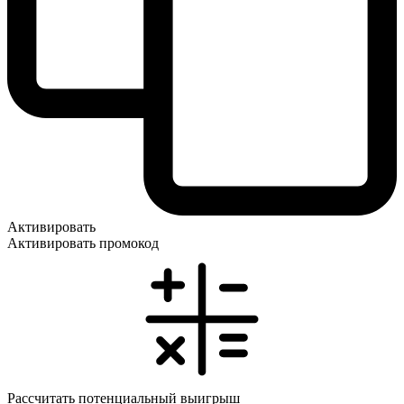
Активировать
Активировать промокод
Рассчитать потенциальный выигрыш