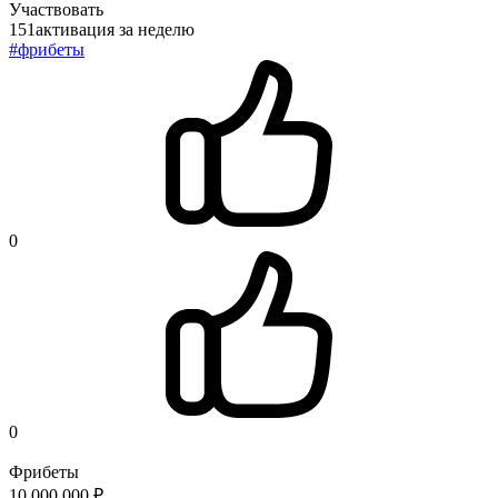
Участвовать
151
активация
за неделю
#фрибеты
0
0
Фрибеты
10 000 000 ₽