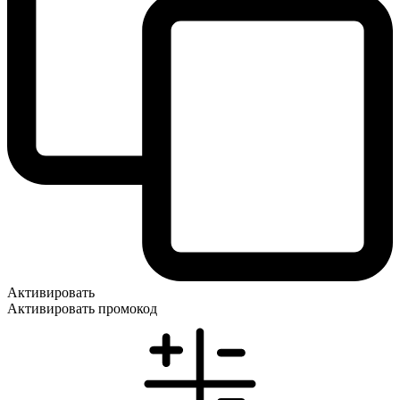
Активировать
Активировать промокод