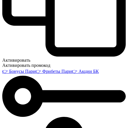
Активировать
Активировать промокод
👉 Бонусы Пари
👉 Фрибеты Пари
👉 Акции БК