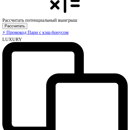
Рассчитать потенциальный выигрыш
Рассчитать
⚡ Промокод Пари с кэш-бонусом
LUXURY