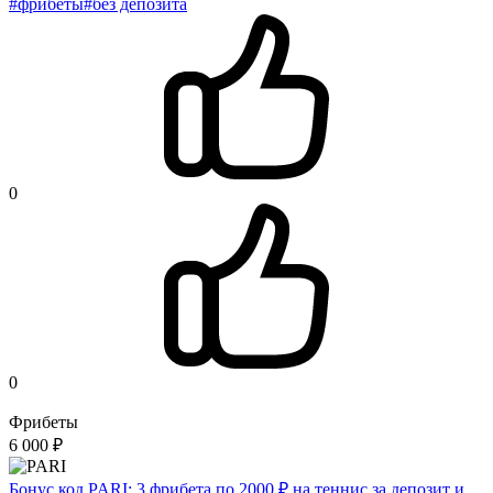
#фрибеты
#без депозита
0
0
Фрибеты
6 000 ₽
Бонус код PARI: 3 фрибета по 2000 ₽ на теннис за депозит и