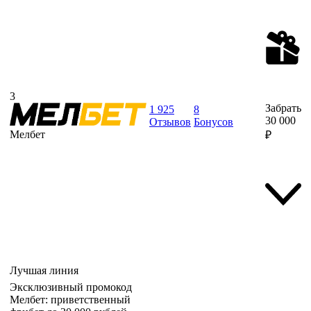
3
Забрать
1 925
8
30 000
Отзывов
Бонусов
Мелбет
₽
Лучшая линия
Эксклюзивный промокод
Мелбет: приветственный