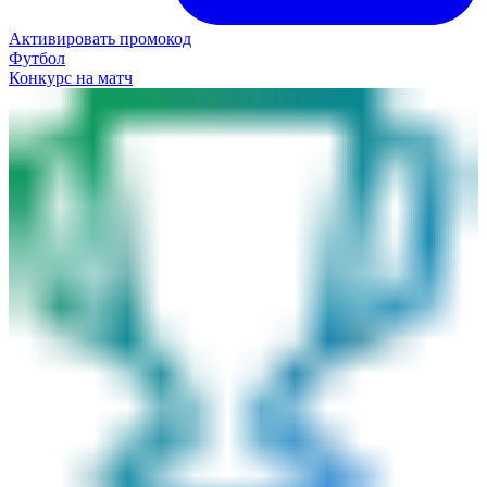
Активировать промокод
Футбол
Конкурс на матч