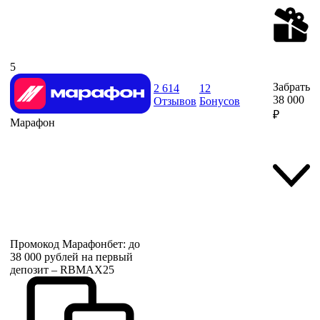
5
Забрать
2 614
12
38 000
Отзывов
Бонусов
₽
Марафон
Промокод Марафонбет: до
38 000 рублей на первый
депозит – RBMAX25