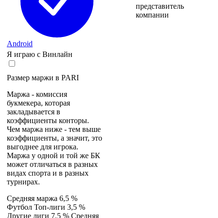
представитель
компании
Android
Я играю c Винлайн
Размер маржи в PARI
Маржа - комиссия
букмекера, которая
закладывается в
коэффициенты конторы.
Чем маржа ниже - тем выше
коэффициенты, а значит, это
выгоднее для игрока.
Маржа у одной и той же БК
может отличаться в разных
видах спорта и в разных
турнирах.
Средняя маржа 6,5 %
Футбол
Топ-лиги 3,5 %
Другие лиги 7,5 %
Средняя