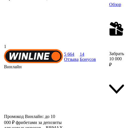
Обзор
1
Забрать
5 664
14
10 000
Отзыва
Бонусов
₽
Винлайн
Промокод Винлайн: до 10
000 ₽ фрибетами за депозиты
для новых игроков – RBMAX