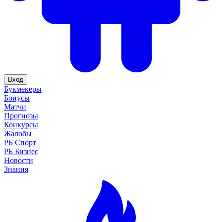
Вход
Букмекеры
Бонусы
Матчи
Прогнозы
Конкурсы
Жалобы
РБ Спорт
РБ Бизнес
Новости
Знания