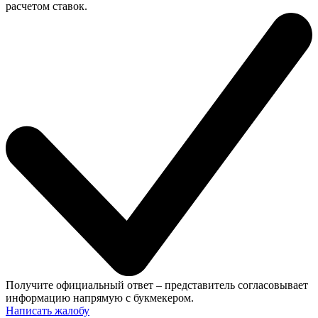
расчетом ставок.
Получите официальный ответ – представитель согласовывает
информацию напрямую с букмекером.
Написать жалобу