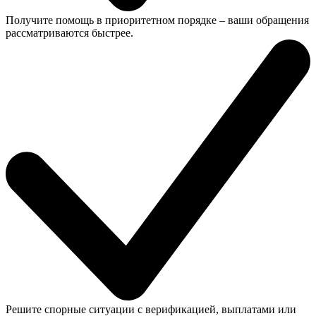
Получите помощь в приоритетном порядке – ваши обращения
рассматриваются быстрее.
Решите спорные ситуации с верификацией, выплатами или