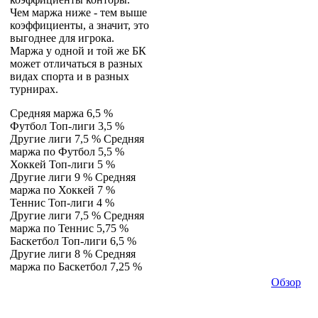
Чем маржа ниже - тем выше
коэффициенты, а значит, это
выгоднее для игрока.
Маржа у одной и той же БК
может отличаться в разных
видах спорта и в разных
турнирах.
Средняя маржа 6,5 %
Футбол
Топ-лиги 3,5 %
Другие лиги 7,5 %
Средняя
маржа по Футбол 5,5 %
Хоккей
Топ-лиги 5 %
Другие лиги 9 %
Средняя
маржа по Хоккей 7 %
Теннис
Топ-лиги 4 %
Другие лиги 7,5 %
Средняя
маржа по Теннис 5,75 %
Баскетбол
Топ-лиги 6,5 %
Другие лиги 8 %
Средняя
маржа по Баскетбол 7,25 %
Обзор