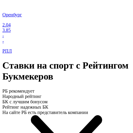
Оренбург
2.04
3.85
-
-
РПЛ
Ставки на спорт с Рейтингом
Букмекеров
РБ рекомендует
Народный рейтинг
БК с лучшим бонусом
Рейтинг надежных БК
На сайте РБ есть представитель компании