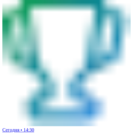
Сегодня • 14:30