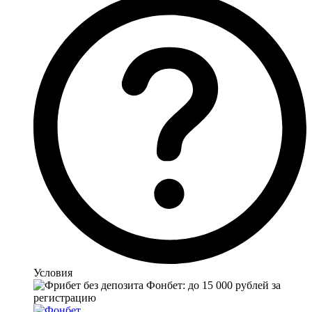
Условия