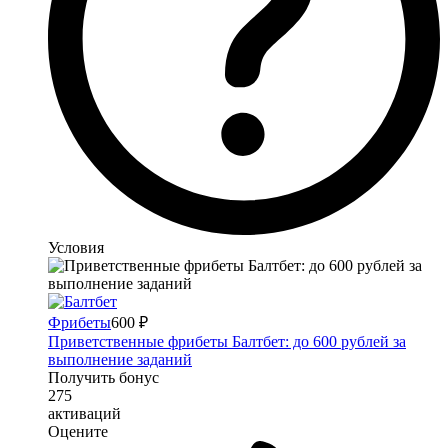
Условия
Фрибеты
600 ₽
Приветственные фрибеты Балтбет: до 600 рублей за
выполнение заданий
Получить бонус
275
активаций
Оцените