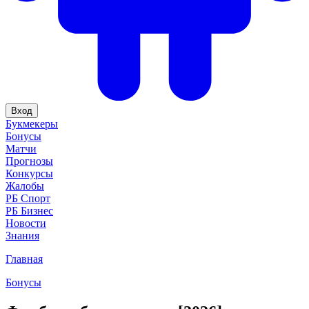
Вход
Букмекеры
Бонусы
Матчи
Прогнозы
Конкурсы
Жалобы
РБ Спорт
РБ Бизнес
Новости
Знания
Главная
Бонусы