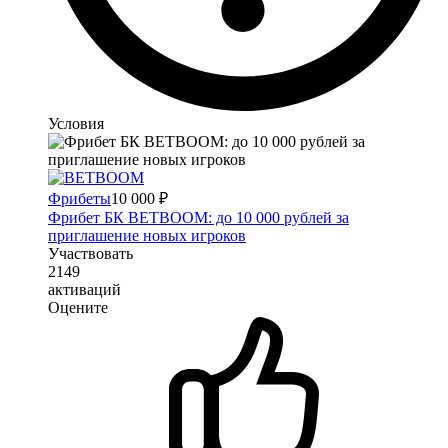
Условия
Фрибеты
10 000 ₽
Фрибет БК BETBOOM: до 10 000 рублей за
приглашение новых игроков
Участвовать
2149
активаций
Оцените