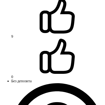
9
0
Без депозита