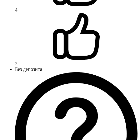
4
2
Без депозита