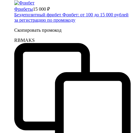
Фрибеты
15 000 ₽
Бездепозитный фрибет Фонбет: от 100 до 15 000 рублей
за регистрацию по промокоду
Скопировать промокод
RBMAKS