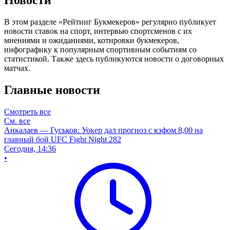
В этом разделе «Рейтинг Букмекеров» регулярно публикует
новости ставок на спорт, интервью спортсменов с их
мнениями и ожиданиями, котировки букмекеров,
инфографику к популярным спортивным событиям со
статистикой. Также здесь публикуются новости о договорных
матчах.
Главные новости
Смотреть все
См. все
Анкалаев — Гуськов: Уокер дал прогноз с кэфом 8,00 на
главный бой UFC Fight Night 282
Сегодня, 14:36
•