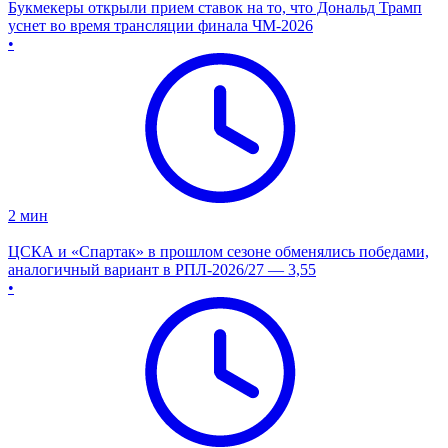
Букмекеры открыли прием ставок на то, что Дональд Трамп
уснет во время трансляции финала ЧМ-2026
•
2
мин
ЦСКА и «Спартак» в прошлом сезоне обменялись победами,
аналогичный вариант в РПЛ-2026/27 — 3,55
•