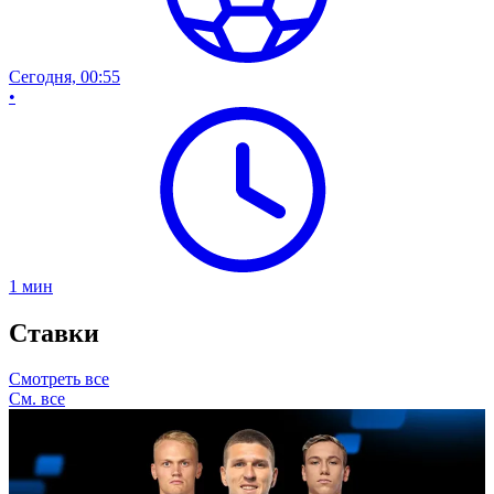
Сегодня, 00:55
•
1
мин
Ставки
Смотреть все
См. все