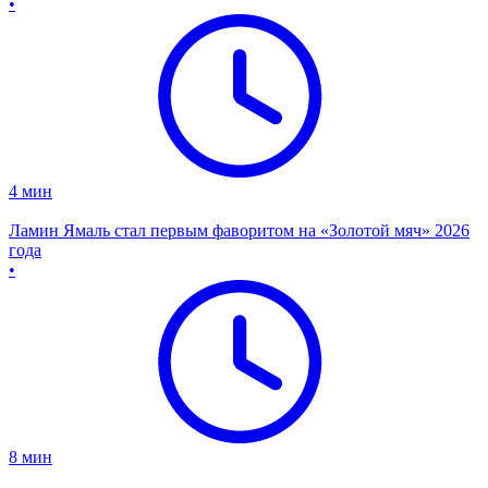
•
4
мин
Ламин Ямаль стал первым фаворитом на «Золотой мяч» 2026
года
•
8
мин