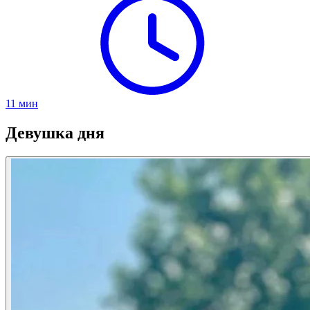
11
мин
Девушка дня