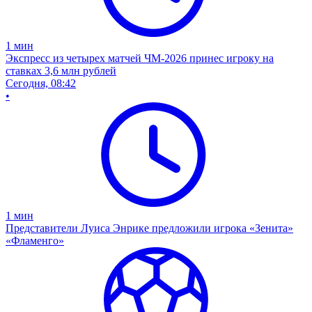
1
мин
Экспресс из четырех матчей ЧМ-2026 принес игроку на
ставках 3,6 млн рублей
Сегодня, 08:42
•
1
мин
Представители Луиса Энрике предложили игрока «Зенита»
«Фламенго»