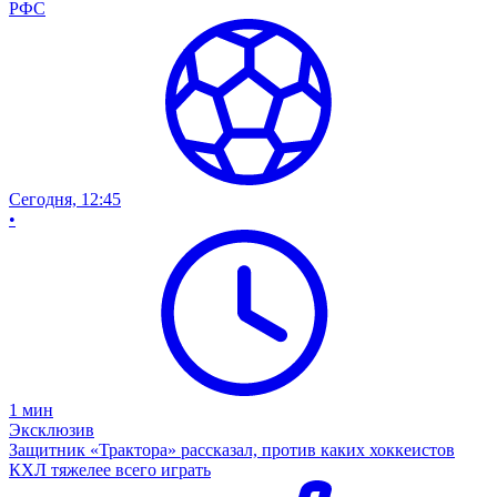
РФС
Сегодня, 12:45
•
1
мин
Эксклюзив
Защитник «Трактора» рассказал, против каких хоккеистов
КХЛ тяжелее всего играть