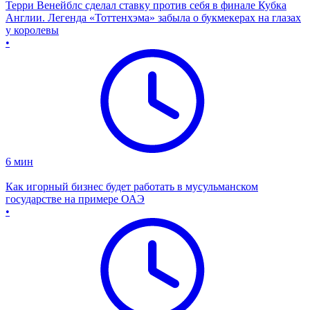
Терри Венейблс сделал ставку против себя в финале Кубка
Англии. Легенда «Тоттенхэма» забыла о букмекерах на глазах
у королевы
•
6
мин
Как игорный бизнес будет работать в мусульманском
государстве на примере ОАЭ
•