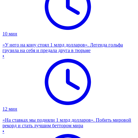
10
мин
«У него на кону стоял 1 млрд долларов». Легенда гольфа
грузила на себя и предала друга в тюрьме
•
12
мин
«На ставках мы подняли 1 млрд долларов». Побить мировой
рекорд и стать лучшим беттором мира
•