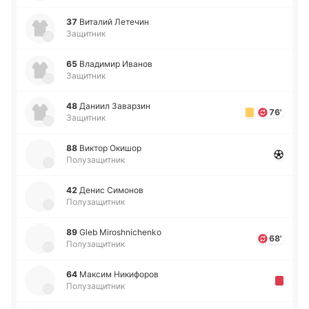
37
Ви­та­лий Ле­те­чин
Защитник
65
Вла­ди­мир Иванов
Защитник
48
Даниил За­ва­рзин
76'
Защитник
88
Виктор Окишор
Полузащитник
42
Денис Си­мо­нов
Полузащитник
89
Gleb Miroshnichenko
68'
Полузащитник
64
Максим Ни­ки­фо­ров
Полузащитник