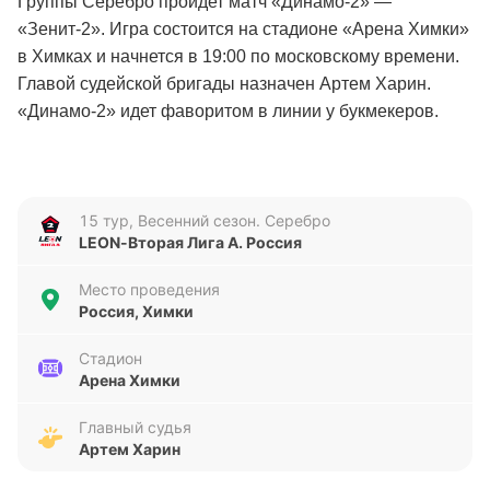
Группы Серебро пройдет матч «Динамо-2» —
«Зенит-2». Игра состоится на стадионе «Арена Химки»
в Химках и начнется в 19:00 по московскому времени.
Главой судейской бригады назначен Артем Харин.
«Динамо-2» идет фаворитом в линии у букмекеров.
«Динамо-2»
«Динамо-2»
находится на шестой позиции в таблице
15 тур, Весенний сезон. Серебро
чемпионата и набрало 19 очков в 14 турах, а разница
LEON-Вторая Лига А. Россия
мячей составляет 22:28. В пяти прошлых встречах клуб
обыграл «Динамо Владивосток» (2:1), добыл ничью с
Место проведения
Россия, Химки
«Аланией» (1:1) и уступил «Кубани» (0:1), «Тюмени»
(2:7) и «Амкару» (0:4).
Стадион
Арена Химки
«Зенит-2»
Главный судья
«Зенит-2» в 14 турах добыл 15 баллов с разницей
Артем Харин
голов 27:30 и занимает восьмую строчку в турнирной