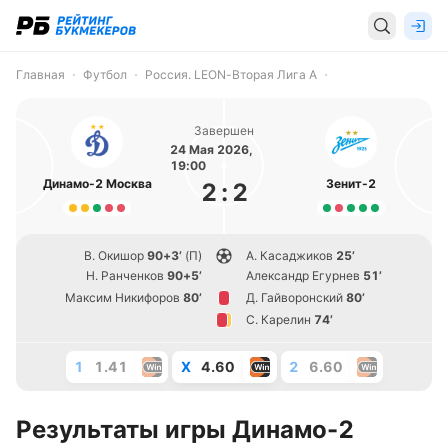
Главная
Футбол
Россия. LEON-Вторая Лига А
Завершен
24 Мая 2026,
19:00
Динамо-2 Москва
Зенит-2
2
:
2
В. Окишор
90+3’
(П)
А. Касаджиков
25’
Н. Ранченков
90+5’
Александр Егурнев
51’
Максим Никифоров
80’
Д. Гайворонский
80’
С. Карелин
74’
1
1.41
X
4.60
2
6.60
Результаты игры Динамо-2