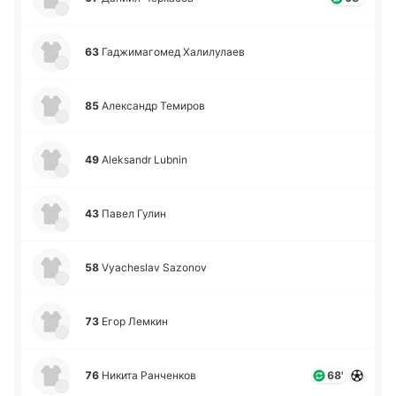
63
Га­джи­ма­го­мед Ха­ли­лу­лаев
85
Але­ксандр Те­ми­ров
49
Aleksandr Lubnin
43
Павел Гулин
58
Vyacheslav Sazonov
73
Егор Лемкин
76
Никита Ра­нче­нков
68'