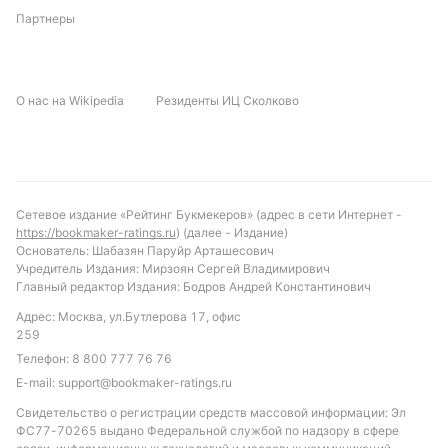
играх — пять мячей, а в двух последних матчах
Партнеры
зашла даже ставка на ТБ (5,5).
«Зенит» не побеждает уже в восьми выездных
встречах, а сейчас находится в серии из трех
О нас на Wikipedia
Резиденты ИЦ Сколково
гостевых поражений. А в пяти из шести предыдущих
выездных игр клуб пропустил минимум дважды.
❗
В семи из восьми встреч между «Динамо-2» и
«Зенитом-2» зашла ставка на обе забьют, а в пяти
Сетевое издание «Рейтинг Букмекеров» (адрес в сети Интернет -
случаях — даже на ТБ (2,5) через ОЗ.
https://bookmaker-ratings.ru
) (далее - Издание)
Основатель: Шабазян Паруйр Арташесович
Учредитель Издания: Мирзоян Сергей Владимирович
❗
У «Динамо-2» опасен Максим Никифоров, забивший в
Главный редактор Издания: Бодров Андрей Константинович
этом сезоне шесть голов и входящий в число лучших
Адрес: Москва, ул.Бутлерова 17, офис
бомбардиров чемпионата. А Глеб Мирошниченко —
259
один из лидеров лиги по ассистам с четырьмя
Телефон:
8 800 777 76 76
голевыми передачами.
E-mail:
support@bookmaker-ratings.ru
Свидетельство о регистрации средств массовой информации: Эл
❗
В составе «Зенита» выделяются Кирилл Косарев
ФС77-70265 выдано Федеральной службой по надзору в сфере