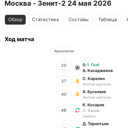
Москва - Зенит-2 24 мая 2026
Обзор
Статистика
Составы
Таблица
Ход матча
Хронология
0
:
1
Гол
!
25’
А. Касаджиков
С. Карелин
37’
Желтая карточка
А. Бусалаев
40’
Желтая карточка
К. Косарев
46’
Л. Ханов
Замена
Д. Терентьев