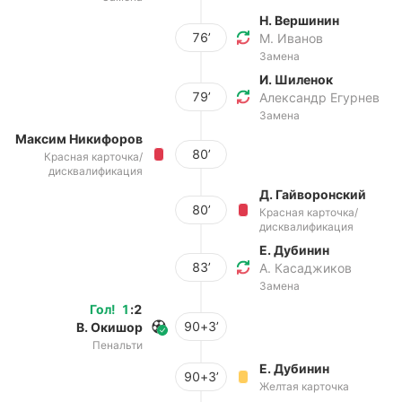
Н. Вершинин
76’
М. Иванов
Замена
И. Шиленок
79’
Александр Егурнев
Замена
Максим Никифоров
80’
Красная карточка/
дисквалификация
Д. Гайворонский
80’
Красная карточка/
дисквалификация
Е. Дубинин
83’
А. Касаджиков
Замена
Гол
!
1
:
2
90+3’
В. Окишор
Пенальти
Е. Дубинин
90+3’
Желтая карточка