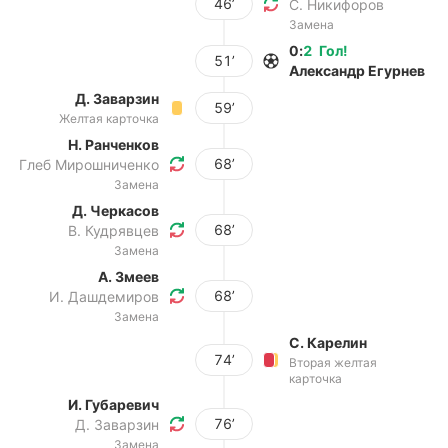
46’
С. Никифоров
Замена
0
:
2
Гол
!
51’
Александр Егурнев
Д. Заварзин
59’
Желтая карточка
Н. Ранченков
68’
Глеб Мирошниченко
Замена
Д. Черкасов
68’
В. Кудрявцев
Замена
А. Змеев
68’
И. Дашдемиров
Замена
С. Карелин
74’
Вторая желтая
карточка
И. Губаревич
76’
Д. Заварзин
Замена