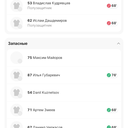
53
Вла­ди­слав Ку­дря­вцев
68'
Полузащитник
62
Ислам Да­шде­ми­ров
68'
Полузащитник
Запасные
75
Максим Майо­ров
87
Илья Гу­ба­ре­вич
76'
54
Danil Kuznetsov
71
Артем Змеев
68'
67
Даниил Че­рка­сов
68'