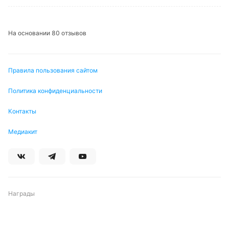
среднем 3,58 за игру), а в девяти случаях выдал
минимум три предупреждения.
На основании 80 отзывов
🔥
Цифры и факты о матче
В 10 из 14 туров «Динамо-2» в этом сезоне сыграла
Правила пользования сайтом
ставка на обе забьют, в восьми случаях — на ТБ
(2,5) через обе забьют, а семь раз — на ТБ (3,5).
Политика конфиденциальности
«Динамо-2» победило всего в шести из 37 прошлых
Контакты
встреч, а дома выиграло лишь четыре раза на
дистанции 16 матчей.
Медиакит
На дистанции 50 матчей «Зенит» одержал 32
победы и потерпел всего девять поражений.
В 11 из 13 последних туров «Зенита» сработал
тренд на ТБ (2,5), а в 10 случаях — даже на ТБ (3,5).
Причем в 10 матчах «Зенит» пропустил минимум
Награды
дважды.
Во всех четырех прошлых турах «Зенита» было
минимум четыре гола, во всех трех предыдущих