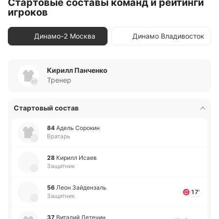
Стартовые составы команд и рейтинги
игроков
Динамо-2 Москва
Динамо Владивосток
Кирилл Панченко
Тренер
Стартовый состав
84
Адель Со­ро­кин
Вратарь
28
Кирилл Исаев
Защитник
56
Леон Зай­де­нзаль
17'
Защитник
37
Ви­та­лий Ле­те­чин