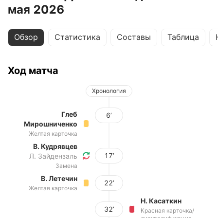
мая 2026
Обзор
Статистика
Составы
Таблица
Ход матча
Хронология
Глеб
6’
Мирошниченко
Желтая карточка
В. Кудрявцев
17’
Л. Зайдензаль
Замена
В. Летечин
22’
Желтая карточка
Н. Касаткин
32’
Красная карточка/