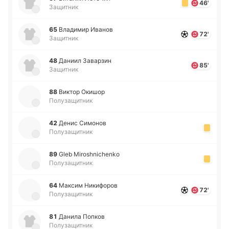
46'
Защитник
65
Вла­ди­мир Иванов
72'
Защитник
48
Даниил За­ва­рзин
85'
Защитник
88
Виктор Окишор
Полузащитник
42
Денис Си­мо­нов
Полузащитник
89
Gleb Miroshnichenko
Полузащитник
64
Максим Ни­ки­фо­ров
72'
Полузащитник
81
Данила Попков
Полузащитник