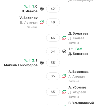
дисквалификация
Гол
!
1
:
0
42’
В. Иванов
V. Sazonov
46’
В. Летечин
Замена
Д. Болатаев
46’
Д. Канаев
Замена
1
:
1
Гол
!
54’
Д. Болатаев
Гол
!
2
:
1
55’
Максим Никифоров
А. Воропаев
65’
А. Амелин
Замена
А. Убониев
65’
Д. Агуреев
Замена
В. Ульяновский