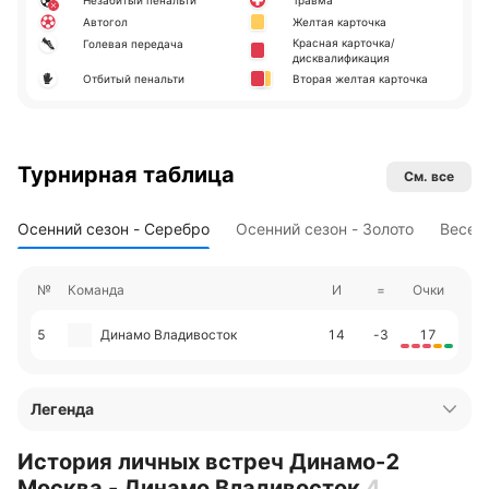
Незабитый пенальти
Травма
Автогол
Желтая карточка
Красная карточка/
Голевая передача
дисквалификация
Отбитый пенальти
Вторая желтая карточка
Турнирная таблица
См. все
Осенний сезон - Серебро
Осенний сезон - Золото
Весен
№
Команда
И
=
Очки
5
Динамо Владивосток
14
-3
17
Легенда
История личных встреч Динамо-2
Москва - Динамо Владивосток
4