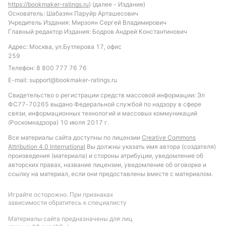
Никифоров, забивший в этом сезоне пять голов и
https://bookmaker-ratings.ru
) (далее - Издание)
Основатель: Шабазян Паруйр Арташесович
входящий в число лучших бомбардиров чемпионата.
Учредитель Издания: Мирзоян Сергей Владимирович
Главный редактор Издания: Бодров Андрей Константинович
❗
У «Динамо Владивосток» опасен один из лучших
Адрес: Москва, ул.Бутлерова 17, офис
бомбардиров лиги Дмитрий Буркин с пятью забитыми
259
мячами.
Телефон:
8 800 777 76 76
E-mail:
support@bookmaker-ratings.ru
📉📈
Коэффициенты
Свидетельство о регистрации средств массовой информации: Эл
ФС77-70265 выдано Федеральной службой по надзору в сфере
В линии букмекерской компании
«Леон»
фаворитом
связи, информационных технологий и массовых коммуникаций
идет «Динамо-2». Победа хозяев оценена по кэфу 2,01,
(Роскомнадзора) 10 июля 2017 г.
на ничью можно поставить по 3,69, а на выигрыш
Все материалы сайта доступны по лицензии
Creative Commons
Attribution 4.0 International
Вы должны указать имя автора (создателя)
гостей — по 3,69.
произведения (материала) и стороны атрибуции, уведомление об
авторских правах, название лицензии, уведомление об оговорке и
Фора матча оценена так: победа «
Динамо-2
» с
ссылку на материал, если они предоставлены вместе с материалом.
гандикапом (0) котируется по 1,50, а на «Динамо
Играйте осторожно. При признаках
Владивосток» можно поставить по 2,60 на Ф2 (0).
зависимости обратитесь к специалисту
Материалы сайта предназначены для лиц
В БК
«Леон»
оценили вероятность тотала больше (2,5)