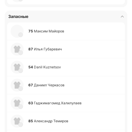
Запасные
75
Максим Майо­ров
87
Илья Гу­ба­ре­вич
54
Danil Kuznetsov
67
Даниил Че­рка­сов
63
Га­джи­ма­го­мед Ха­ли­лу­лаев
85
Але­ксандр Те­ми­ров