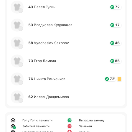
43
Павел Гулин
72'
53
Вла­ди­слав Ку­дря­вцев
17'
58
Vyacheslav Sazonov
46'
73
Егор Лемкин
85'
76
Никита Ра­нче­нков
72'
62
Ислам Да­шде­ми­ров
Гол / Гол с пенальти
Выход на замену
Забитый пенальти
Заменен