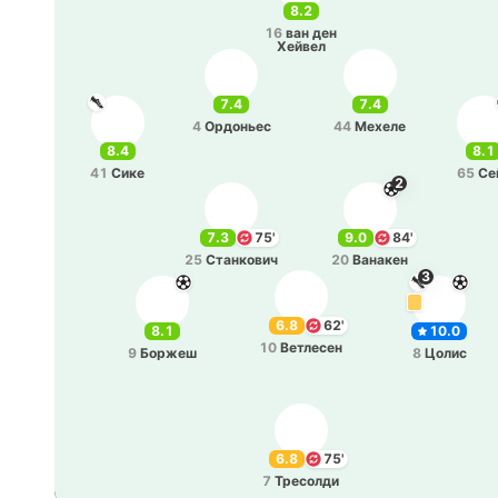
8.2
16
ван ден
Хейвел
7.4
7.4
4
Ордо­ньес
44
Мехеле
8.4
8.1
41
Сике
65
Се
2
7.3
75'
9.0
84'
25
Ста­нко­вич
20
Ва­на­кен
3
6.8
62'
8.1
10.0
10
Ве­тле­сен
9
Боржеш
8
Цолис
6.8
75'
7
Тре­со­лди