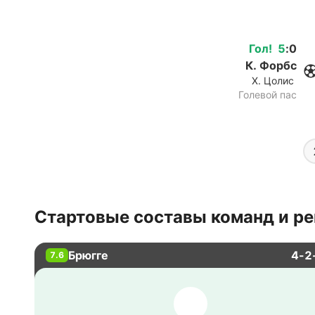
Гол
!
5
:
0
К. Форбс
Х. Цолис
Голевой пас
Стартовые составы команд и ре
Брюгге
4-2
7.6