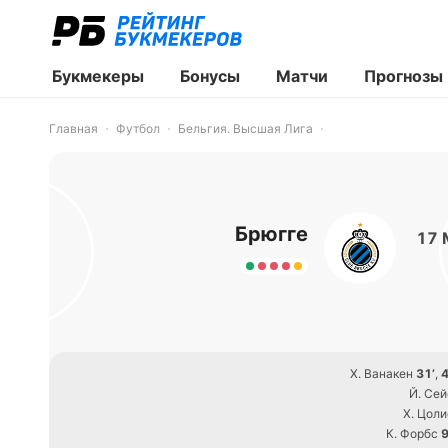
Букмекеры
Бонусы
Матчи
Прогнозы
Главная
Футбол
Бельгия. Высшая Лига
Брюгге
17 
Х. Ванакен
31’
,
4
Й. Сей
Х. Цоли
К. Форбс
9