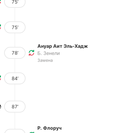
75’
75’
Ануар Аит Эль-Хадж
78’
Б. Зенели
Замена
84’
87’
Р. Флоруч