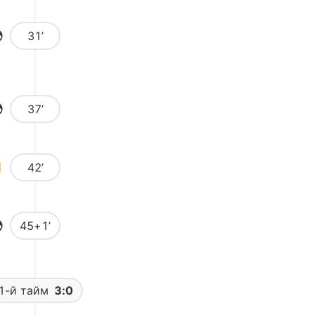
31’
37’
42’
45+1’
1-й тайм
3:0