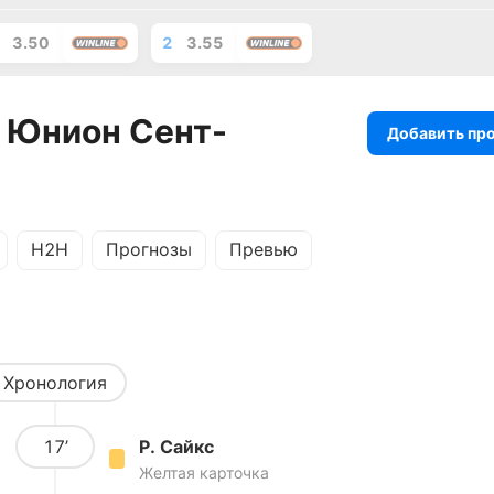
3.50
2
3.55
- Юнион Сент-
Добавить пр
H2H
Прогнозы
Превью
Хронология
17’
Р. Сайкс
Желтая карточка