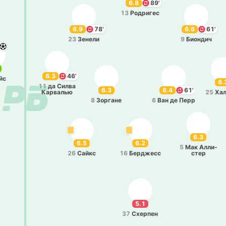
6.8
89'
13
Ро­дри­гес
6.9
78'
6.6
61'
23
Зенели
9
Био­ндич
6.3
46'
йс
6.
11
да Силва
6.3
6.4
61'
Ка­рва­лью
25
Ха­
8
Зо­рга­не
6
Ван де Перр
6.3
6.5
6.2
5
Мак Алли­
26
Сайкс
16
Бе­рджесс
стер
5.1
37
Схе­рпен