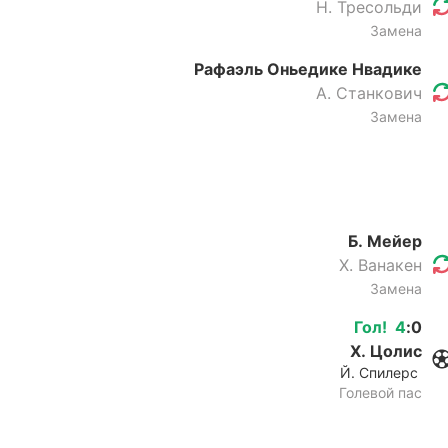
Н. Тресольди
Замена
Рафаэль Оньедике Нвадике
А. Станкович
Замена
Б. Мейер
Х. Ванакен
Замена
Гол
!
4
:
0
Х. Цолис
Й. Спилерс
Голевой пас