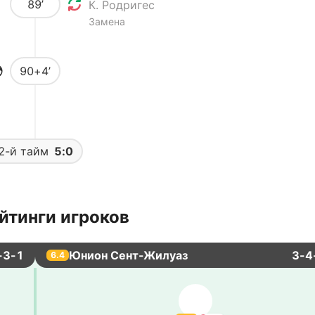
89’
К. Родригес
Замена
90+4’
2-й тайм
5:0
йтинги игроков
-3-1
Юнион Сент-Жилуаз
3-4
6.4