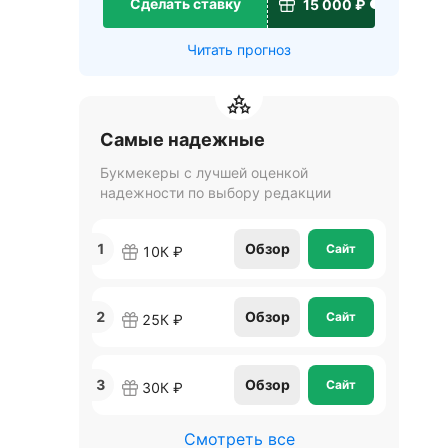
Сделать ставку
15 000 ₽
Читать прогноз
Самые надежные
Букмекеры с лучшей оценкой
надежности по выбору редакции
1
Обзор
Сайт
10К ₽
2
Обзор
Сайт
25К ₽
3
Обзор
Сайт
30К ₽
Смотреть все