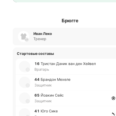
Брюгге
Иван Леко
Тренер
Стартовые составы
16
Три­стан Даник ван ден Хейвел
Вратарь
44
Бра­ндон Мехеле
Защитник
65
Йоакин Сейс
Защитник
41
Юго Сике