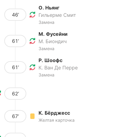
О. Ньянг
46’
Гильерме Смит
Замена
М. Фусейни
61’
М. Биондич
Замена
Р. Шоофс
61’
К. Ван Де Перре
Замена
62’
К. Бёрджесс
67’
Желтая карточка