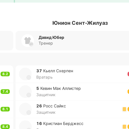
Юнион Сент-Жилуаз
Давид Юбер
Тренер
37
Кьелл Схе­рпен
8.2
Вратарь
5
Кевин Мак Алли­стер
7.4
Защитник
26
Росс Сайкс
8.1
Защитник
16
Кри­стиан Бе­рджесс
8.4