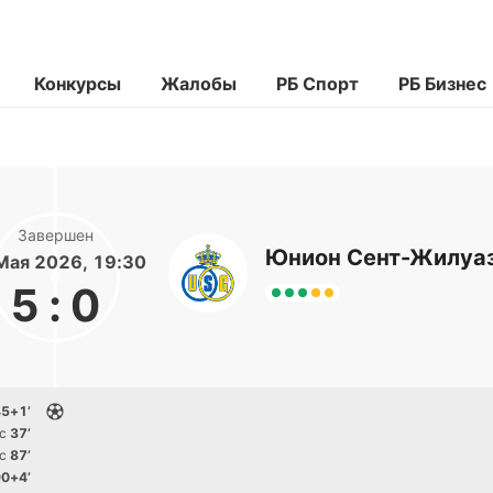
Конкурсы
Жалобы
РБ Спорт
РБ Бизнес
Завершен
Юнион Сент-Жилуа
Мая 2026, 19:30
5
:
0
5+1’
с
37’
с
87’
0+4’