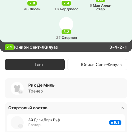
7.8
7.4
5
Мак Алли­
48
Лисен
16
Бе­рджесс
стер
8.2
37
Схе­рпен
Юнион Сент-Жилуаз
3-4-2-1
7.2
Гент
Юнион Сент-Жилуаз
Рик Де Миль
Тренер
Стартовый состав
33
Дэви Дирк Руф
9.3
Вратарь