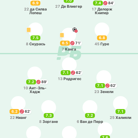
7.0
6.9
7.4
84'
27
Де Влие­гер
22
да Силва
17
Делорж
Лопеш
Книпер
7.5
6.8
6.5
71'
8
Ску­рась
45
Гуре
7
Канга
7.1
62'
13
Ро­дри­гес
7.2
89'
7.1
62'
10
Аи­т-Э­ль-
Хадж
23
Зенели
6.2
62'
7.1
7.3
7.2
22
Нианг
25
Ха­лия­ли
8
Зо­рга­не
6
Ван де Перр
7.6