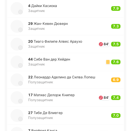
4
Дайки Ха­сио­ка
7.9
Защитник
29
Жа­н-Ке­вен Дюверн
7.3
Защитник
20
Тиаго Филипе Алвес Араухо
84'
7.5
Защитник
44
Сибе Ван дер Хейден
7.6
Защитник
22
Лео­на­рдо Аде­ли­но да Силва Лопеш
6.9
Полузащитник
17
Матиас Делорж Книпер
84'
7.4
Полузащитник
27
Тибе Де Влие­гер
7.0
Полузащитник
7
Ви­лфрид Канга