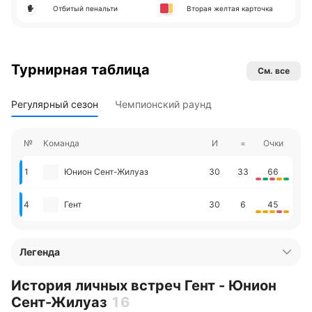
Отбитый пенальти
Вторая желтая карточка
Турнирная таблица
См. все
Регулярный сезон
Чемпионский раунд
№
Команда
И
=
Очки
1
Юнион Сент-Жилуаз
30
33
66
4
Гент
30
6
45
Легенда
История личных встреч Гент - Юнион
Сент-Жилуаз
16