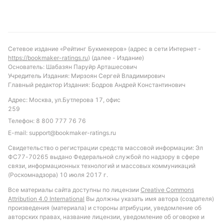
количеством голов, а Юнион Сент-Жилуаз имеет
хорошие шансы не проиграть. Рекомендуется
обратить внимание на ставку «тотал меньше 4.5
голов», учитывая тенденции последних встреч.
Сетевое издание «Рейтинг Букмекеров» (адрес в сети Интернет -
Также интересным вариантом будет ставка на то,
https://bookmaker-ratings.ru
) (далее - Издание)
что Юнион Сент-Жилуаз не проиграет в матче,
Основатель: Шабазян Паруйр Арташесович
Учредитель Издания: Мирзоян Сергей Владимирович
учитывая их успешную серию и устойчивость в
Главный редактор Издания: Бодров Андрей Константинович
личных встречах с Гентом.
Адрес: Москва, ул.Бутлерова 17, офис
Обновлено:
259
Телефон:
8 800 777 76 76
E-mail:
support@bookmaker-ratings.ru
Автор
Свидетельство о регистрации средств массовой информации: Эл
ФС77-70265 выдано Федеральной службой по надзору в сфере
Дмитрий Разумец
связи, информационных технологий и массовых коммуникаций
(Роскомнадзора) 10 июля 2017 г.
Подписаться
Все материалы сайта доступны по лицензии
Creative Commons
Attribution 4.0 International
Вы должны указать имя автора (создателя)
произведения (материала) и стороны атрибуции, уведомление об
авторских правах, название лицензии, уведомление об оговорке и