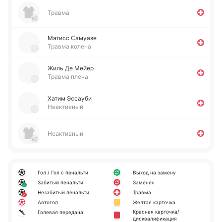
Травма
Матисс Са­муа­зе
Травма колена
Жиль Де Мейер
Травма плеча
Хатим Эссау­би
Неактивный
Неактивный
Гол / Гол с пенальти
Выход на замену
Забитый пенальти
Заменен
Незабитый пенальти
Травма
Автогол
Желтая карточка
Красная карточка/
Голевая передача
дисквалификация