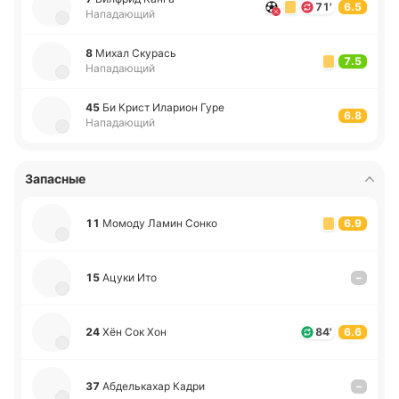
71'
6.5
Нападающий
8
Михал Ску­рась
7.5
Нападающий
45
Би Крист Ила­рион Гуре
6.8
Нападающий
Запасные
11
Момоду Ламин Сонко
6.9
15
Ацуки Ито
–
24
Хён Сок Хон
84'
6.6
37
Абде­лька­хар Кадри
–