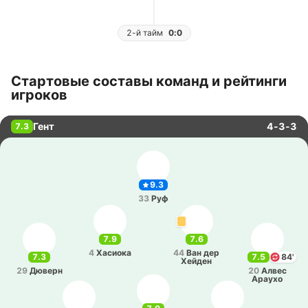
2-й тайм
0:0
Стартовые составы команд и рейтинги
игроков
Гент
4-3-3
7.3
9.3
33
Руф
7.9
7.6
4
Ха­сио­ка
44
Ван дер
7.3
7.5
84'
Хейден
29
Дюверн
20
Алвес
Араухо