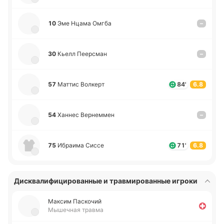
10
Эме Нцама Омгба
–
30
Кьелл Пее­рсман
–
57
Маттис Во­лкерт
84'
6.8
54
Ханнес Ве­рне­ммен
–
75
Ибраи­ма Сиссе
71'
6.8
Дисквалифицированные и травмированные игроки
Максим Па­ско­чий
Мышечная травма