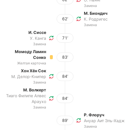
Замена
М. Биондич
62’
К. Родригес
Замена
И. Сиссе
71’
У. Канга
Замена
Момоду Ламин
83’
Сонко
Желтая карточка
Хон Хён Сок
84’
М. Делор-Книпер
Замена
М. Волкерт
Тиаго Филипе Алвес
84’
Араухо
Замена
Р. Флоруч
89’
Ануар Аит Эль-Хадж
Замена