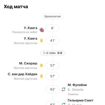
Ход матча
Хронология
У. Канга
6’
Пенальти не забит
У. Канга
41’
Желтая карточка
1-й тайм
0:0
М. Скораш
57’
Желтая карточка
С. ван дер Хейден
57’
Желтая карточка
М. Фусейни
62’
Б. Зенели
Замена
Гильерме Смит
62’
О. Ньянг