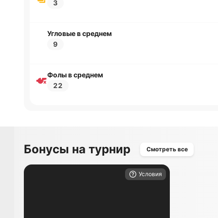
3
Угловые в среднем
9
Фолы в среднем
22
Бонусы на турнир
Смотреть все
Условия