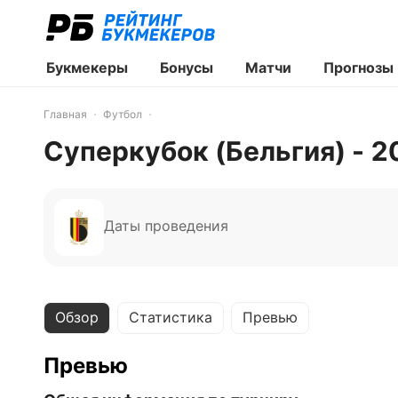
Букмекеры
Бонусы
Матчи
Прогнозы
Главная
Футбол
Суперкубок (Бельгия) - 
Даты проведения
Обзор
Статистика
Превью
Превью