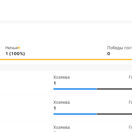
Ничьи
Победы гос
1 (100%)
0
Хозяева
Г
1
Хозяева
Г
1
Хозяева
Г