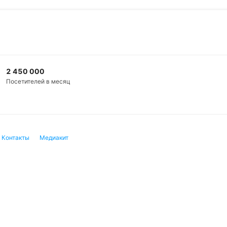
2 450 000
Посетителей в месяц
Контакты
Медиакит