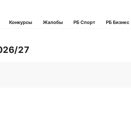
Конкурсы
Жалобы
РБ Спорт
РБ Бизнес
2026/27