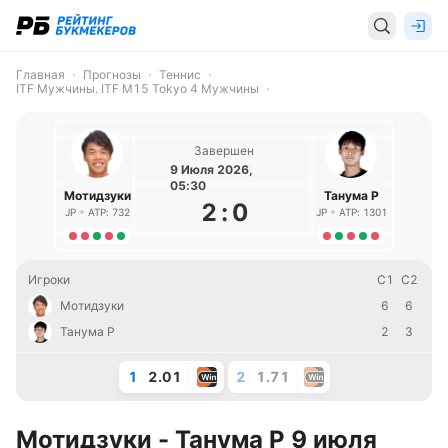
Главная
Прогнозы
Теннис
ITF Мужчины. ITF M15 Tokyo 4 Мужчины
Завершен
9 Июля 2026,
05:30
Мотидзуки
Танума Р
2
:
0
JP
ATP: 732
JP
ATP: 1301
Игроки
С1
С2
Мотидзуки
6
6
Танума Р
2
3
1
2.01
2
1.71
Мотидзуки - Танума Р 9 июля