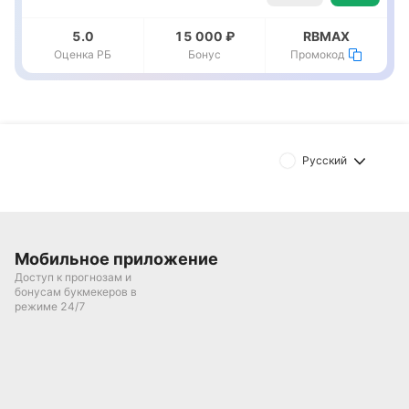
5.0
15 000 ₽
RBMAX
Оценка РБ
Бонус
Промокод
Русский
Мобильное приложение
Доступ к прогнозам и
бонусам букмекеров в
режиме 24/7