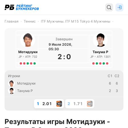
Главная
Теннис
ITF Мужчины. ITF M15 Tokyo 4 Мужчины
Завершен
9 Июля 2026,
05:30
Мотидзуки
Танума Р
2
:
0
JP
ATP: 732
JP
ATP: 1301
Игроки
С1
С2
Мотидзуки
6
6
Танума Р
2
3
1
2.01
2
1.71
Результаты игры Мотидзуки -