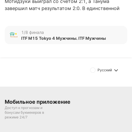
Мотидзуки выиграл со счетом 2:1, а Танума
завершил матч результатом 2:0. В единственной
очной встрече, прошедшей в сентябре 2025 года,
победу одержал Р. Танума со счетом 2:0 по сетам.
1/8 финала
Обновлено:
ITF M15 Tokyo 4 Мужчины. ITF Мужчины
Автор
Александр Трибуш
Русский
Подписаться
Мобильное приложение
Доступ к прогнозам и
бонусам букмекеров в
режиме 24/7