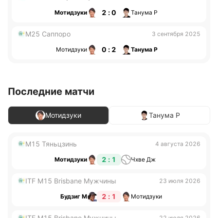
2 : 0
Мотидзуки
Танума Р
M25 Саппоро
3 сентября 2025
0 : 2
Мотидзуки
Танума Р
Последние матчи
Мотидзуки
Танума Р
M15 Тяньцзинь
4 августа 2026
2 : 1
Мотидзуки
Чхве Дж
ITF M15 Brisbane Мужчины
23 июля 2026
2 : 1
Будзиг М
Мотидзуки
ITF M15 Brisbane Мужчины
22 июля 2026