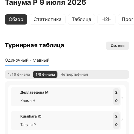
Танума Р 9 июля 2026
Обзор
Статистика
Таблица
H2H
Прог
Турнирная таблица
См. все
Одиночный - главный
1/16 финала
1/8 финала
Четвертьфинал
Деллаведова М
2
Кояма H
0
Kusuhara Ю
2
Тагучи Р
0