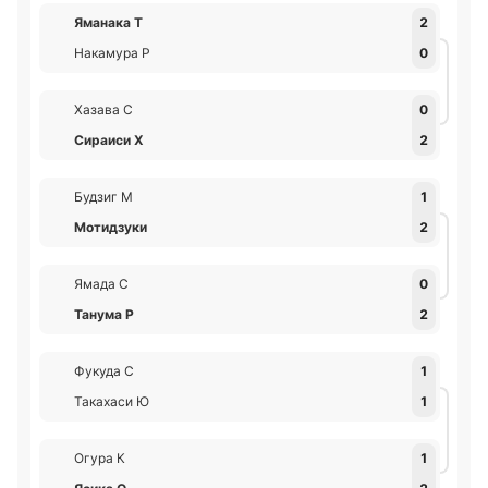
Яманака Т
2
Накамура Р
0
Хазава С
0
Сираиси Х
2
Будзиг М
1
Мотидзуки
2
Ямада С
0
Танума Р
2
Фукуда С
1
Такахаси Ю
1
Огура К
1