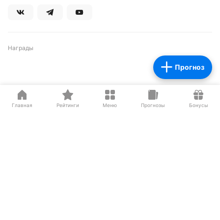
Награды
Прогноз
Партнеры
Главная
Рейтинги
Меню
Прогнозы
Бонусы
О нас на Wikipedia
Резиденты ИЦ Сколково
Сетевое издание «Рейтинг Букмекеров» (адрес в сети Интернет -
https://bookmaker-ratings.ru
) (далее - Издание)
Основатель: Шабазян Паруйр Арташесович
Учредитель Издания: Мирзоян Сергей Владимирович