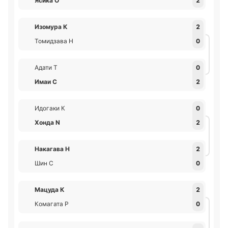
Ясика О
2
Изомура К
2
Томидзава Н
0
Адати Т
0
Имаи С
2
Идогаки К
0
Хонда N
2
Накагава Н
2
Шин С
0
Мацуда К
2
Комагата Р
0