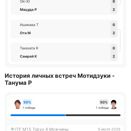
Oki Ю
0
Мацуда Р
2
Ишикава Т
0
Оти М
2
Такахата R
0
Самрей К
2
История личных встреч Мотидзуки -
Танума Р
50%
50%
1 победа
1 победа
ITF M15 Tokyo 4 Мужчины
9 июля 2026