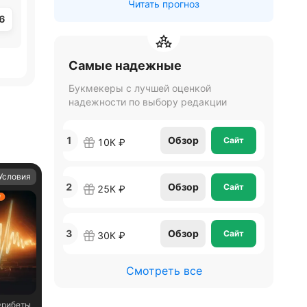
Читать прогноз
6
Самые надежные
Букмекеры с лучшей оценкой
надежности по выбору редакции
1
Обзор
Сайт
10К ₽
Условия
2
Обзор
Сайт
25К ₽
3
Обзор
Сайт
30К ₽
Смотреть все
рибеты