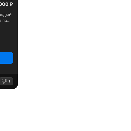
000 ₽
аждый
е по
1