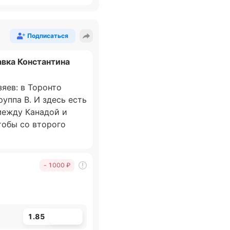
цы способны
).
0 (нет — 1,57).
т — 1,68, Босния и
ния и Герцеговина с
Подписаться
 но пока этот рост
 задачи высот
авка Константина
рдовые» не набрали
 всё ещё достаточно
яев: в Торонто
уппа B. И здесь есть
ной Америке —
между Канадой и
ен Лопетеги,
чтобы со второго
Испанец способен
ибудь, но едва ли
и футбольной
уппе с кэфом 1,50.
 как играют канадцы
- 1000 ₽
ой турнир, когда
ая команда, играет в
ы («Торонто
ставляет мяч на
 тот же Бьюкенен из
нциско Бэй Эриа
1.85
оторых сейчас сразу