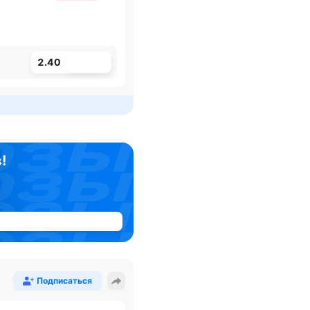
 определённым
ый крупный турнир
ходом «красных
2.40
е всего топ-
илий.
ать себя даже
иаля.
У букмекеров
й и США 11-е шансы
йдётся без
!
инимум 6 очков: ИТБ
ого отбора, когда в
а мира сборную
лканского
нирах вдали от дома
Подписаться