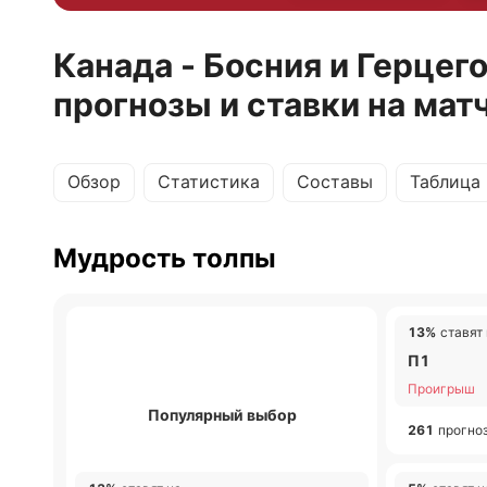
Канада - Босния и Герцег
прогнозы и ставки на мат
Обзор
Статистика
Составы
Таблица
Мудрость толпы
13%
ставят
П1
Проигрыш
Популярный выбор
261
прогно