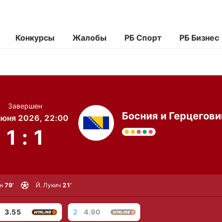
Конкурсы
Жалобы
РБ Спорт
РБ Бизнес
Завершен
Босния и Герцегови
юня 2026, 22:00
1
:
1
н
79’
Й. Лукич
21’
3.55
2
4.90