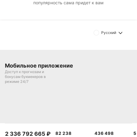
популярность сама придет к вам
Русский
Мобильное приложение
Доступ к прогнозам и
бонусам букмекеров в
режиме 24/7
2 336 792 665
₽
82 238
436 498
5