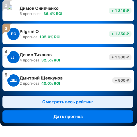
2
Димон Онипченко
+ 1 819 ₽
5
прогнозов
36.4
%
ROI
3
Pilgrim O
PO
+ 1 350 ₽
1
прогноз
135.0
%
ROI
4
Денис Тиханов
ДТ
+ 1 300 ₽
4
прогноза
32.5
%
ROI
5
Дмитрий Щелкунов
ДЩ
+ 800 ₽
2
прогноза
40.0
%
ROI
Смотреть весь рейтинг
Дать прогноз