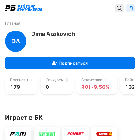
Главная
Dima Aizikovich
DA
Подписаться
Прогнозы
Конкурсы
Статистика
Рейтинг
179
0
ROI -9.56%
1323
Играет в БК