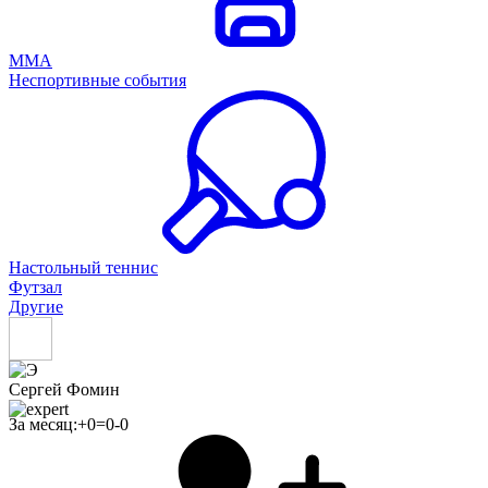
ММА
Неспортивные события
Настольный теннис
Футзал
Другие
Сергей Фомин
За месяц:
+
0
=
0
-
0