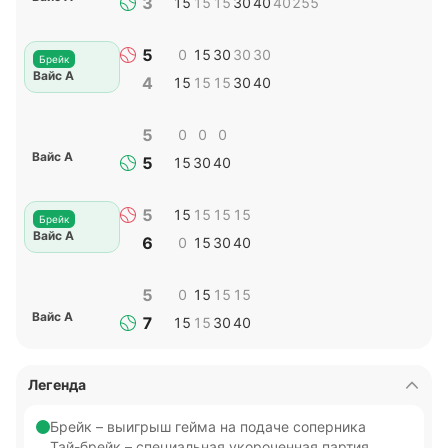
3
15
15
15
30
40
40
255
5
0
15
30
30
30
Брейк
Вайс А
4
15
15
15
30
40
5
0
0
0
Вайс А
5
15
30
40
5
15
15
15
15
Брейк
Вайс А
6
0
15
30
40
5
0
15
15
15
Вайс А
7
15
15
30
40
Легенда
Брейк – выигрыш гейма на подаче соперника
Тай-брейк – специальная укороченная партия,