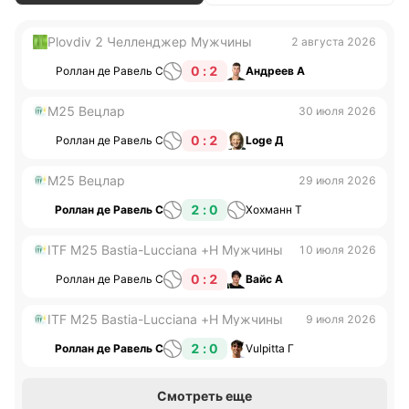
Plovdiv 2 Челленджер Мужчины
2 августа 2026
0 : 2
Роллан де Равель С
Андреев А
M25 Вецлар
30 июля 2026
0 : 2
Роллан де Равель С
Loge Д
M25 Вецлар
29 июля 2026
2 : 0
Роллан де Равель С
Хохманн Т
ITF M25 Bastia-Lucciana +H Мужчины
10 июля 2026
0 : 2
Роллан де Равель С
Вайс А
ITF M25 Bastia-Lucciana +H Мужчины
9 июля 2026
2 : 0
Роллан де Равель С
Vulpitta Г
Смотреть еще