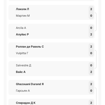
Локоли Л
2
Мартин М
0
Arcila А
0
Алуйас Р
2
Роллан де Равель С
2
Vulpitta Г
0
Salvestre Д
0
Вайс А
2
Ghazouani Durand Я
2
Гарсьян А
0
Спиридон Д К
2