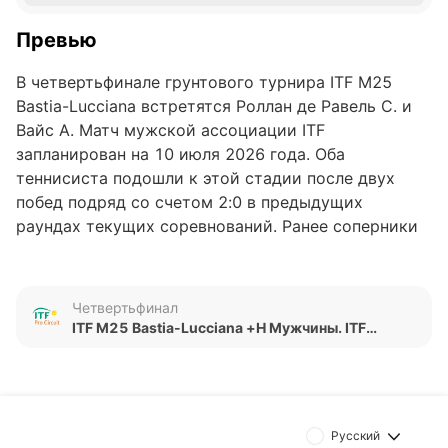
Превью
В четвертьфинале грунтового турнира ITF M25
Bastia-Lucciana встретятся Роллан де Равель С. и
Вайс А. Матч мужской ассоциации ITF
запланирован на 10 июля 2026 года. Оба
теннисиста подошли к этой стадии после двух
побед подряд со счетом 2:0 в предыдущих
раундах текущих соревнований. Ранее соперники
не проводили очных встреч, поэтому история
личных противостояний между ними отсутствует.
По статистике, игроки предпочитают завершать
Четвертьфинал
матчи в двух сетах.
ITF M25 Bastia-Lucciana +H Мужчины. ITF
Мужчины
Обновлено:
Автор
Русский