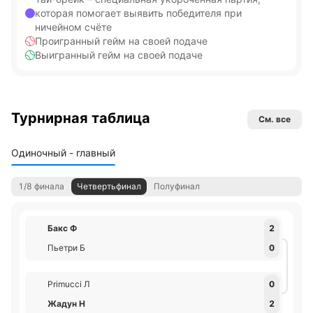
которая помогает выявить победителя при
ничейном счёте
Проигранный гейм на своей подаче
Выигранный гейм на своей подаче
Турнирная таблица
См. все
Одиночный - главный
1/8 финала
Четвертьфинал
Полуфинал
Бакс Ф
2
Пьетри Б
0
Primucci Л
0
Жадун Н
2