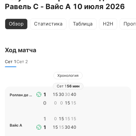
Равель С - Вайс А 10 июля 2026
Обзор
Статистика
Таблица
H2H
Прог
Ход матча
Сет
1
Сет
2
Хронология
Сет
1
56 мин
1
15
30
30
40
Роллан де Равель С
0
0
0
15
15
1
0
15
15
15
Вайс А
1
15
15
30
40