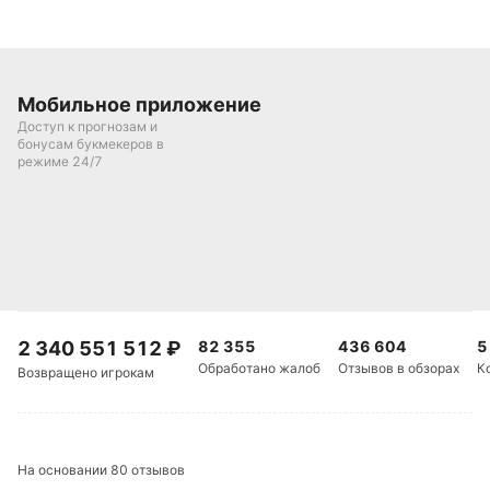
Михаил Кузнецов
Подписаться
Мобильное приложение
Доступ к прогнозам и
бонусам букмекеров в
режиме 24/7
2 340 551 512
₽
82 355
436 604
5
Обработано жалоб
Отзывов в обзорах
К
Возвращено игрокам
На основании 80 отзывов