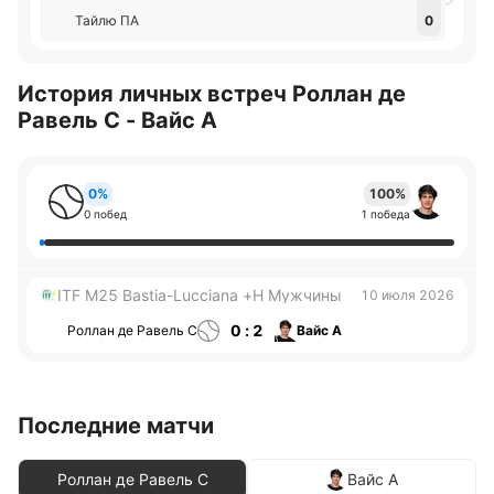
Тайлю ПА
0
История личных встреч Роллан де
Равель С - Вайс А
0%
100%
0 побед
1 победа
ITF M25 Bastia-Lucciana +H Мужчины
10 июля 2026
0 : 2
Роллан де Равель С
Вайс А
Последние матчи
Роллан де Равель С
Вайс А