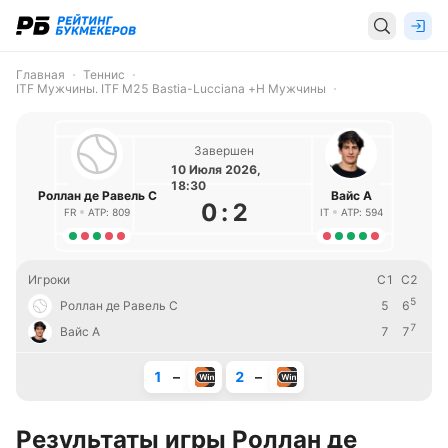
Главная
Теннис
ITF Мужчины. ITF M25 Bastia-Lucciana +H Мужчины
Завершен
10 Июля 2026,
18:30
Роллан де Равель С
Вайс А
0
:
2
FR
ATP: 809
IT
ATP: 594
Игроки
С1
С2
5
Роллан де Равель С
5
6
7
Вайс А
7
7
1
–
2
–
Результаты игры Роллан де