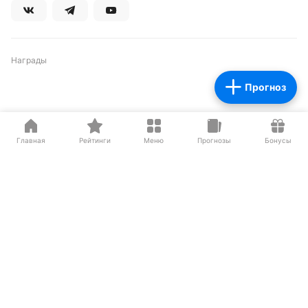
Награды
Прогноз
Партнеры
Главная
Рейтинги
Меню
Прогнозы
Бонусы
О нас на Wikipedia
Резиденты ИЦ Сколково
Сетевое издание «Рейтинг Букмекеров» (адрес в сети Интернет -
https://bookmaker-ratings.ru
) (далее - Издание)
Основатель: Шабазян Паруйр Арташесович
Учредитель Издания: Мирзоян Сергей Владимирович
Главный редактор Издания: Бодров Андрей Константинович