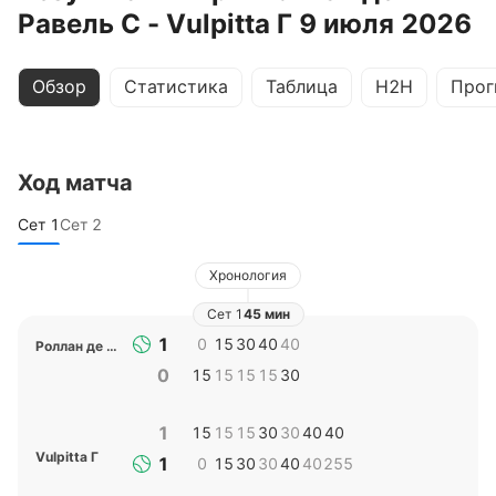
Равель С - Vulpitta Г 9 июля 2026
Обзор
Статистика
Таблица
H2H
Прог
Ход матча
Сет
1
Сет
2
Хронология
Сет
1
45 мин
1
0
15
30
40
40
Роллан де Равель С
0
15
15
15
15
30
1
15
15
15
30
30
40
40
Vulpitta Г
1
0
15
30
30
40
40
255