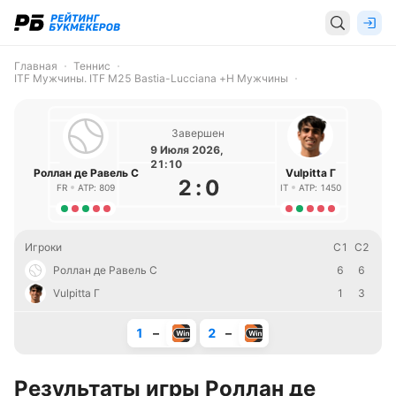
Главная
Теннис
ITF Мужчины. ITF M25 Bastia-Lucciana +H Мужчины
Завершен
9 Июля 2026,
21:10
Роллан де Равель С
Vulpitta Г
2
:
0
FR
ATP: 809
IT
ATP: 1450
Игроки
С1
С2
Роллан де Равель С
6
6
Vulpitta Г
1
3
1
–
2
–
Результаты игры Роллан де