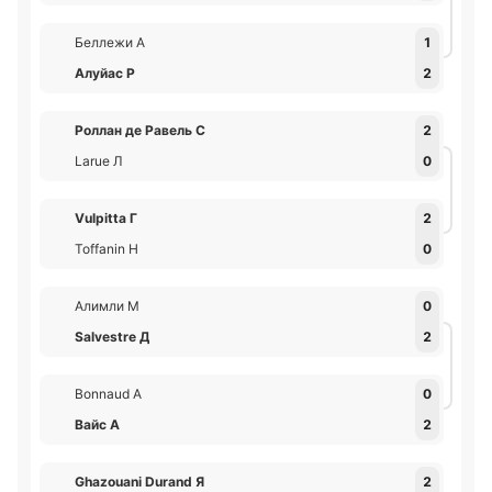
Беллежи А
1
Алуйас Р
2
Роллан де Равель С
2
Larue Л
0
Vulpitta Г
2
Toffanin Н
0
Алимли М
0
Salvestre Д
2
Bonnaud А
0
Вайс А
2
Ghazouani Durand Я
2