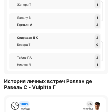
Женери Т
1
Лапалу В
1
Гарсьян А
2
Спиридон Д К
2
Берард Т
0
Тайлю ПА
2
Никлес Й
1
История личных встреч Роллан де
Равель С - Vulpitta Г
100%
0%
1 победа
0 побед