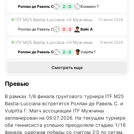
2 : 0
Роллан де Равель С
Хохманн Т
ITF M25 Bastia-Lucciana +H Мужчины
10 июля 2026
0 : 2
Роллан де Равель С
Вайс А
ITF M25 Bastia-Lucciana +H Мужчины
9 июля 2026
2 : 0
Роллан де Равель С
Vulpitta Г
Смотреть еще
Превью
В рамках 1/8 финала грунтового турнира ITF M25
Bastia-Lucciana встретятся Роллан де Равель С. и
Vulpitta Г. Матч ассоциации ITF Мужчины
запланирован на 09.07.2026. На текущем турнире
оба теннисиста успешно преодолели стадию 1/16
финала, одержав победы со счетом 2:0 по сетам.