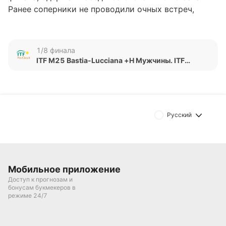
Ранее соперники не проводили очных встреч,
поэтому история личных противостояний между
ними отсутствует. Роллан де Равель С. занимает
778-е место в рейтинге ATP, тогда как Vulpitta Г.
1/8 финала
находится на 1525-й позиции.
ITF M25 Bastia-Lucciana +H Мужчины. ITF
Мужчины
Обновлено:
Автор
Русский
Александр Трибуш
Подписаться
Мобильное приложение
Доступ к прогнозам и
бонусам букмекеров в
режиме 24/7