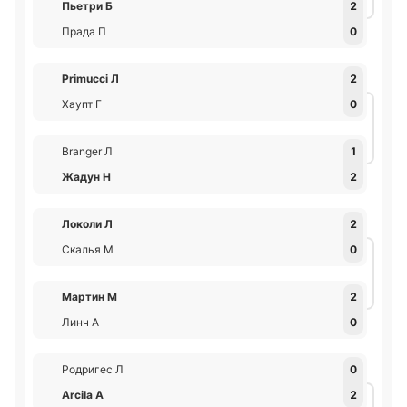
Пьетри Б
2
Прада П
0
Primucci Л
2
Хаупт Г
0
Branger Л
1
Жадун Н
2
Локоли Л
2
Скалья М
0
Мартин М
2
Линч А
0
Родригес Л
0
Arcila А
2