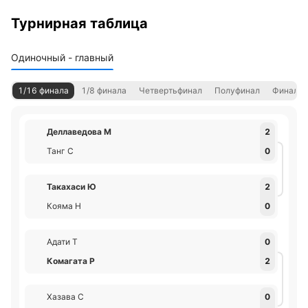
Турнирная таблица
Одиночный - главный
1/16 финала
1/8 финала
Четвертьфинал
Полуфинал
Финал
Деллаведова М
2
Танг С
0
Такахаси Ю
2
Кояма H
0
Адати Т
0
Комагата Р
2
Хазава С
0