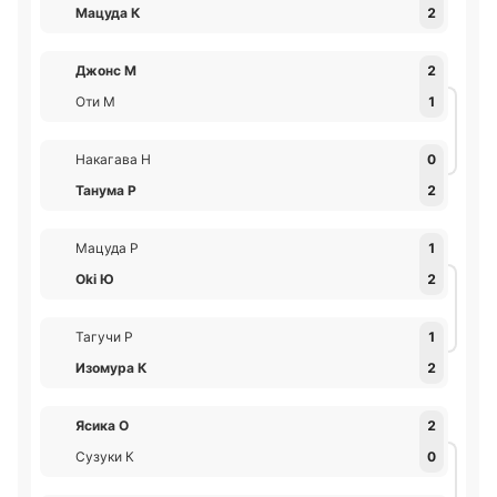
Мацуда К
2
Джонс М
2
Оти М
1
Накагава Н
0
Танума Р
2
Мацуда Р
1
Oki Ю
2
Тагучи Р
1
Изомура К
2
Ясика О
2
Сузуки К
0