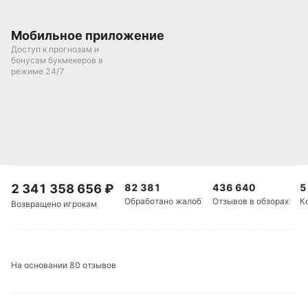
Мобильное приложение
Доступ к прогнозам и
бонусам букмекеров в
режиме 24/7
2 341 358 656
₽
82 381
436 640
5
Обработано жалоб
Отзывов в обзорах
К
Возвращено игрокам
На основании 80 отзывов