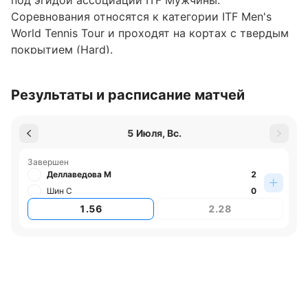
под эгидой ассоциации ITF Мужчины.
Соревнования относятся к категории ITF Men's
World Tennis Tour и проходят на кортах с твердым
покрытием (Hard).
Где играют турнир
Результаты и расписание матчей
Турнир проходит в Японии, город Токио.
Обновлено:
5 Июля, Вс.
Завершен
Автор
Деллаведова М
2
Шин С
0
Екатерина Шишканова
1.56
2.28
Подписаться