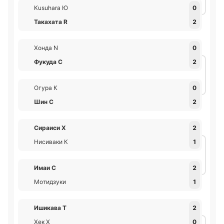
Kusuhara Ю
0
Такахата R
2
Хонда N
0
Фукуда С
2
Огура К
0
Шин С
2
Сираиси Х
2
Нисиваки К
1
Имаи С
2
Мотидзуки
1
Ишикава Т
2
Хек Х
0