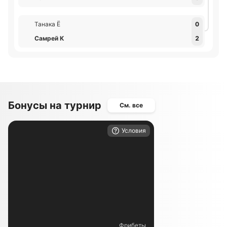
Танака Ё
0
Самрей К
2
Бонусы на турнир
См. все
Условия
Фрибеты