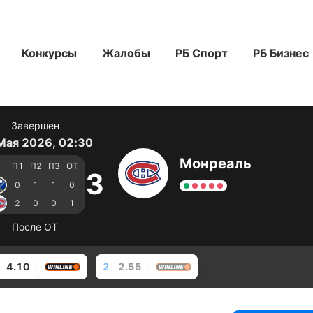
Конкурсы
Жалобы
РБ Спорт
РБ Бизнес
Завершен
Мая 2026, 02:30
Монреаль
П1
П2
П3
ОТ
3
0
1
1
0
2
0
0
1
После ОТ
4.10
2
2.55