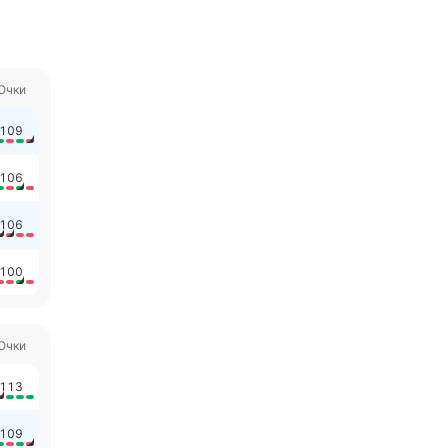
Очки
109
106
106
100
Очки
113
109