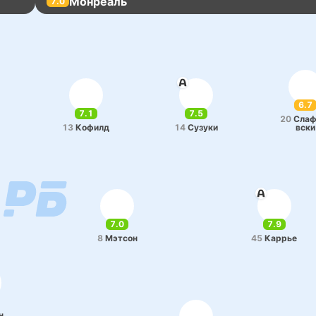
Монреаль
7.0
6.7
7.1
7.5
20
Сла­
13
Кофилд
14
Сузуки
вски
7.0
7.9
8
Мэтсон
45
Каррье
н