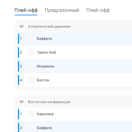
Плей-офф
Предсезонный
Плей-офф
№
Атлантический дивизион
1
Баффало
2
Тампа-Бэй
3
Монреаль
4
Бостон
№
Восточная конференция
1
Каролина
2
Баффало