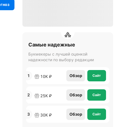
огноз
Самые надежные
Букмекеры с лучшей оценкой
надежности по выбору редакции
1
Обзор
Сайт
10К ₽
2
Обзор
Сайт
25К ₽
3
Обзор
Сайт
30К ₽