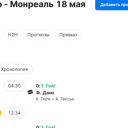
 - Монреаль 18 мая
Добавить пр
H2H
Прогнозы
Превью
Хронология
04:30
0
:
1
Гол
!
Ф. Дано
К. Гюле + А. Тексье
12:34
0
:
2
Гол
!