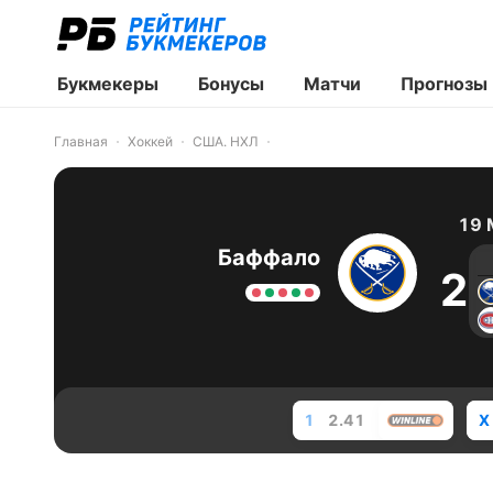
Букмекеры
Бонусы
Матчи
Прогнозы
Главная
Хоккей
США. НХЛ
19 
Баффало
2
1
2.41
X