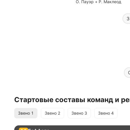
О. Пауэр + Р. Маклеод
3
Стартовые составы команд и ре
Звено
1
Звено
2
Звено
3
Звено
4