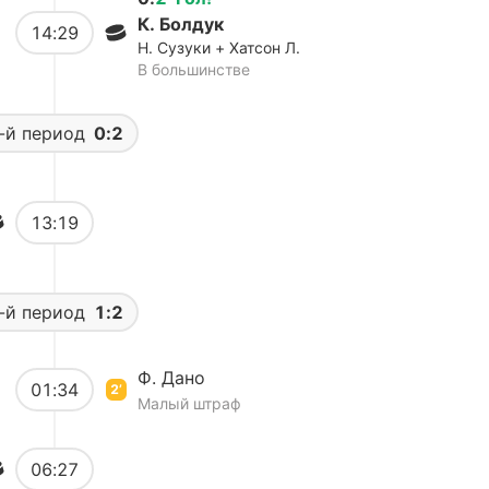
К. Болдук
14:29
Н. Сузуки + Хатсон Л.
В большинстве
-й период
0:2
13:19
-й период
1:2
Ф. Дано
01:34
2’
Малый штраф
06:27