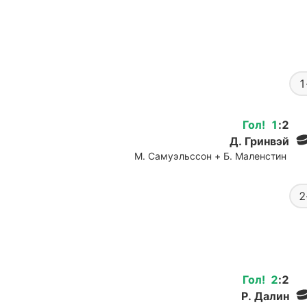
1
Гол
!
1
:
2
Д. Гринвэй
М. Самуэльссон + Б. Маленстин
2
Гол
!
2
:
2
Р. Далин