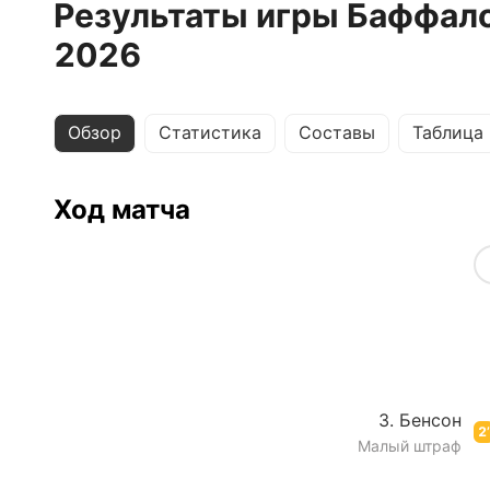
Результаты игры Баффало
2026
Обзор
Статистика
Составы
Таблица
Ход матча
З. Бенсон
2’
Малый штраф