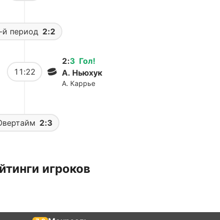
-й период
2:2
2
:
3
Гол
!
11:22
А. Ньюхук
А. Каррье
Овертайм
2:3
йтинги игроков