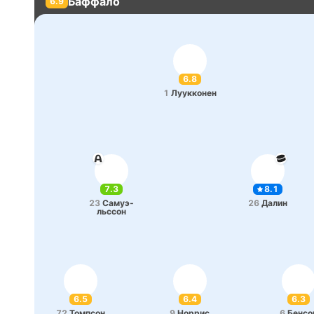
Баффало
6.9
6.8
1
Луу­кко­нен
7.3
8.1
23
Са­муэ­
26
Далин
льссон
6.5
6.4
6.3
72
То­мпсон
9
Норрис
6
Бенсо