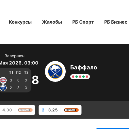
Конкурсы
Жалобы
РБ Спорт
РБ Бизнес
Завершен
Мая 2026, 03:00
Баффало
П1
П2
П3
8
3
0
0
2
3
3
4.30
2
3.25