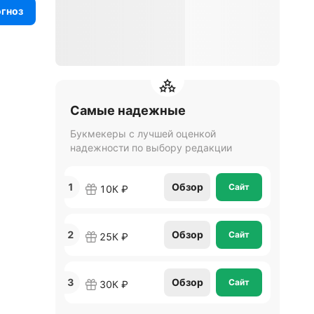
огноз
Самые надежные
Букмекеры с лучшей оценкой
надежности по выбору редакции
1
Обзор
Сайт
10К ₽
2
Обзор
Сайт
25К ₽
3
Обзор
Сайт
30К ₽