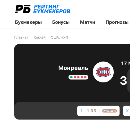
Букмекеры
Бонусы
Матчи
Прогнозы
Главная
Хоккей
США. НХЛ
17 
Монреаль
3
1
1.95
X