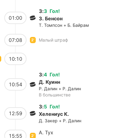
3
:
3
Гол
!
01:00
З. Бенсон
Т. Томпсон + Б. Байрам
07:08
Малый штраф
2’
10:10
3
:
4
Гол
!
Д. Куинн
10:54
Р. Далин + Р. Далин
В большинстве
3
:
5
Гол
!
12:59
Хелениус К.
Д. Закер + Р. Далин
А. Тух
15:55
2’