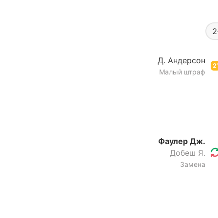
2
Д. Андерсон
2’
Малый штраф
Фаулер Дж.
Добеш Я.
Замена