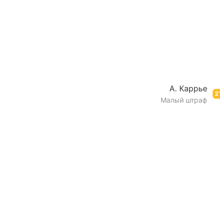
А. Каррье
2’
Малый штраф