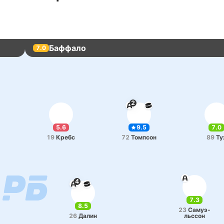
Баффало
7.0
2
5.6
9.5
7.0
19
Кребс
72
То­мпсон
89
Ту
4
7.3
8.5
23
Са­муэ­
26
Далин
льссон