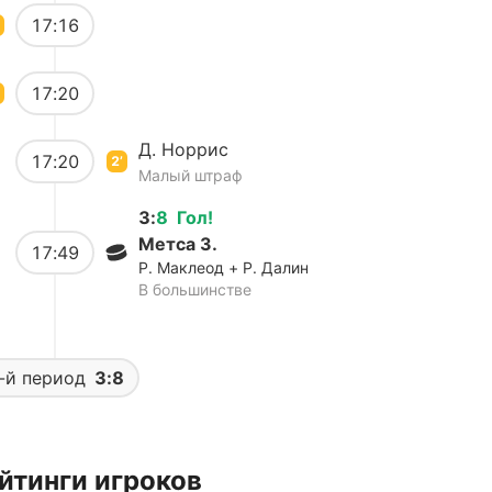
17:16
17:20
Д. Норрис
17:20
2’
Малый штраф
3
:
8
Гол
!
Метса З.
17:49
Р. Маклеод + Р. Далин
В большинстве
-й период
3:8
йтинги игроков