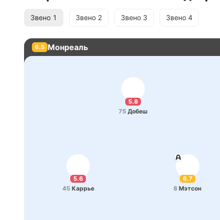
Звено
1
Звено
2
Звено
3
Звено
4
Монреаль
6.5
5.8
75
Добеш
5.6
6.7
45
Каррье
8
Мэтсон