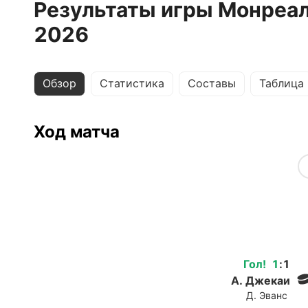
Результаты игры Монреал
2026
Обзор
Статистика
Составы
Таблица
Ход матча
Гол
!
1
:
1
А. Джекаи
Д. Эванс