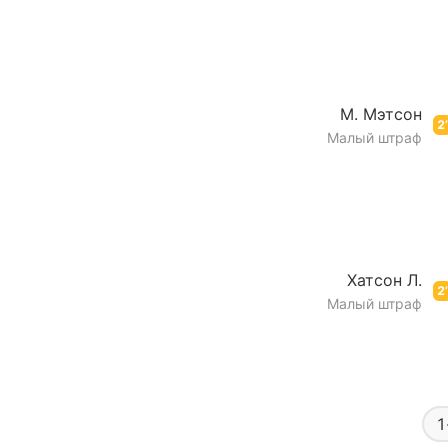
М. Мэтсон
2’
Малый штраф
Хатсон Л.
2’
Малый штраф
1