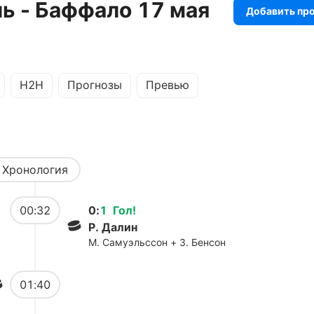
ь - Баффало 17 мая
Добавить пр
H2H
Прогнозы
Превью
Хронология
00:32
0
:
1
Гол
!
Р. Далин
М. Самуэльссон + З. Бенсон
01:40