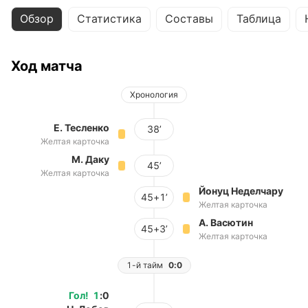
Обзор
Статистика
Составы
Таблица
Ход матча
Хронология
Е. Тесленко
38’
Желтая карточка
М. Даку
45’
Желтая карточка
Йонуц Неделчару
45+1’
Желтая карточка
А. Васютин
45+3’
Желтая карточка
1-й тайм
0:0
Гол
!
1
:
0