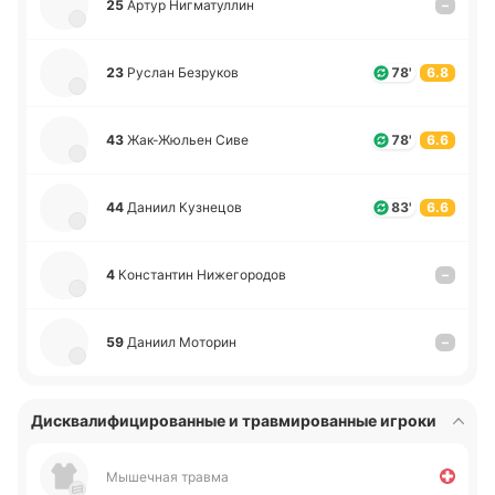
25
Артур Ни­гма­ту­ллин
–
23
Руслан Бе­зру­ков
78'
6.8
43
Жа­к-Жю­льен Сиве
78'
6.6
44
Даниил Ку­зне­цов
83'
6.6
4
Ко­нста­нтин Ни­же­го­ро­дов
–
59
Даниил Мо­то­рин
–
Дисквалифицированные и травмированные игроки
Мышечная травма