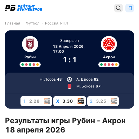
Главная
Футбол
Россия. РПЛ
Завершен
18 Апреля 2026,
17:00
Рубин
Акрон
1
:
1
Н. Лобов
48’
А. Дзюба
62’
М. Бокоев
67’
1
2.28
X
3.30
2
3.25
Результаты игры Рубин - Акрон
18 апреля 2026