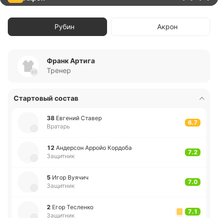
Рубин
Акрон
Франк Артига
Тренер
Стартовый состав
38
Евге­ний Ставер
6.7
Вратарь
12
Анде­рсон Арройо Ко­рдо­ба
7.2
Защитник
5
Игор Вуячич
7.0
Защитник
2
Егор Те­сле­нко
7.1
Защитник