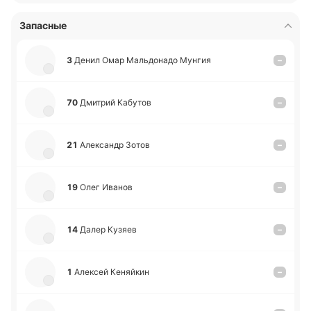
Запасные
3
Денил Омар Ма­льдо­на­до Мунгия
–
70
Дми­трий Ка­бу­тов
–
21
Але­ксандр Зотов
–
19
Олег Иванов
–
14
Далер Кузяев
–
1
Але­ксей Ке­няй­кин
–