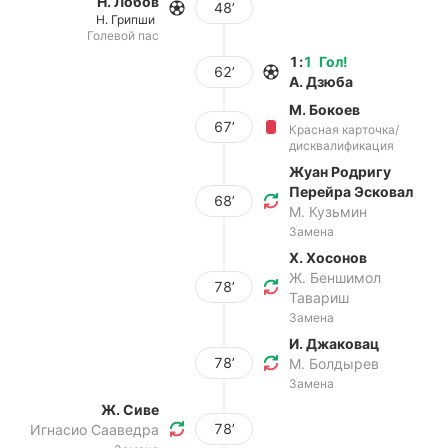
Н. Лобов
48’
Н. Грипши
Голевой пас
1
:
1
Гол
!
62’
А. Дзюба
М. Бокоев
67’
Красная карточка/
дисквалификация
Жуан Родригу
Перейра Эсковал
68’
М. Кузьмин
Замена
Х. Хосонов
Ж. Беншимол
78’
Тавариш
Замена
И. Джаковац
78’
М. Болдырев
Замена
Ж. Сиве
78’
Игнасио Сааведра