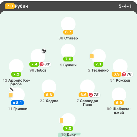
Рубин
5-4-1
7.0
6.7
38
Ставер
7.0
7.4
83'
7.1
5
Вуячич
98
Лобов
2
Те­сле­нко
7.2
6.9
78'
12
Арройо Ко­
51
Рожков
рдо­ба
6.8
6.6
78'
22
Ходжа
7
Саа­ве­дра
8.1
6.9
Пино
11
Грипши
99
Ша­ба­нха­
джай
7.0
10
Даку