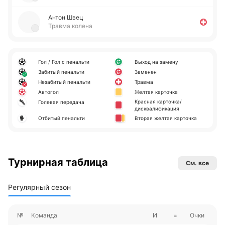
Антон Швец
Травма колена
Гол / Гол с пенальти
Выход на замену
Забитый пенальти
Заменен
Незабитый пенальти
Травма
Автогол
Желтая карточка
Красная карточка/
Голевая передача
дисквалификация
Отбитый пенальти
Вторая желтая карточка
Турнирная таблица
См. все
Регулярный сезон
№
Команда
И
=
Очки