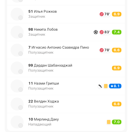
51
Илья Рожков
78'
6.9
Защитник
98
Никита Лобов
83'
7.4
Защитник
7
Игна­сио Анто­нио Саа­ве­дра Пино
78'
6.6
Полузащитник
99
Дардан Ша­ба­нха­джай
6.9
Полузащитник
11
Назми Грипши
8.1
Полузащитник
22
Велдин Ходжа
6.8
Полузащитник
10
Ми­рлинд Даку
7.0
Нападающий