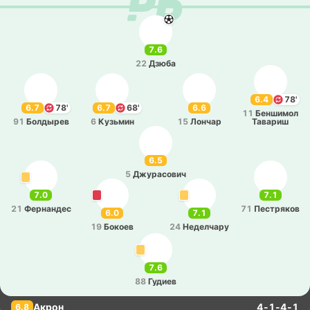
7.6
22
Дзюба
6.4
78'
6.7
78'
6.7
68'
6.6
11
Бе­нши­мол
91
Бо­лды­рев
6
Ку­зьмин
15
Лончар
Та­ва­риш
6.5
5
Джу­ра­со­вич
7.0
7.1
21
Фе­рна­ндес
71
Пе­стря­ков
6.0
7.1
19
Бокоев
24
Не­де­лча­ру
7.6
88
Гудиев
Акрон
4-1-4-1
6.8