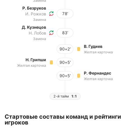
Замена
Р. Безруков
78’
И. Рожков
Замена
Д. Кузнецов
83’
Н. Лобов
Замена
В. Гудиев
90+2’
Желтая карточка
Н. Грипши
90+5’
Желтая карточка
Р. Фернандес
90+5’
Желтая карточка
2-й тайм
1:1
Стартовые составы команд и рейтинги
игроков