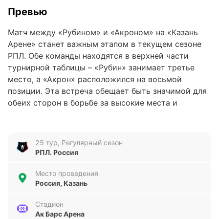
Превью
Матч между «Рубином» и «Акроном» на «Казань
Арене» станет важным этапом в текущем сезоне
РПЛ. Обе команды находятся в верхней части
турнирной таблицы – «Рубин» занимает третье
место, а «Акрон» расположился на восьмой
позиции. Эта встреча обещает быть значимой для
обеих сторон в борьбе за высокие места и
сохранение конкурентоспособности в лиге.
Анализ формы команд
25 тур, Регулярный сезон
РПЛ. Россия
«Рубин» демонстрирует стабильность, выиграв
три из последних пяти матчей, при этом забив
Место проведения
семь голов и пропустив четыре. Команда
Россия, Казань
показывает уверенную игру, особенно на
домашнем поле, что важно в предстоящем матче.
Стадион
Ак Барс Арена
«Акрон» находится в более переменчивой форме –