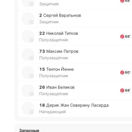
68'
Защитник
2
Сергей Ва­ра­ты­нов
Защитник
22
Ни­ко­лай Титков
68'
Полузащитник
73
Максим Петров
Полузащитник
15
Тентон Йенне
60'
Полузащитник
26
Иван Бе­ли­ков
68'
Полузащитник
18
Дерик Жан Се­ве­ри­ну Ла­се­рда
Нападающий
Запасные