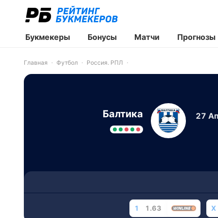
Букмекеры
Бонусы
Матчи
Прогнозы
Главная
Футбол
Россия. РПЛ
Балтика
27 Ап
1
1.63
X