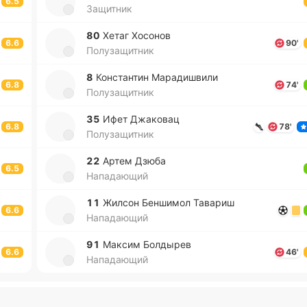
6.5
Защитник
80
Хетаг Хо­со­нов
6.6
90'
Полузащитник
8
Ко­нста­нтин Ма­ра­ди­шви­ли
6.8
74'
Полузащитник
35
Ифет Джа­ко­вац
6.8
78'
Полузащитник
22
Артем Дзюба
6.5
Нападающий
11
Жилсон Бе­нши­мол Та­ва­риш
6.6
Нападающий
91
Максим Бо­лды­рев
6.6
46'
Нападающий