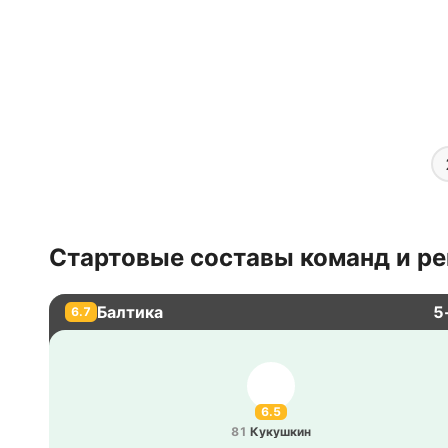
Стартовые составы команд и ре
Балтика
5
6.7
6.5
81
Ку­ку­шкин