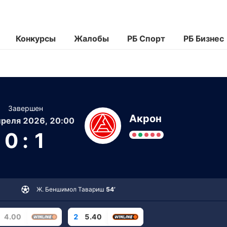
Конкурсы
Жалобы
РБ Спорт
РБ Бизнес
Завершен
Акрон
реля 2026, 20:00
0
:
1
Ж. Беншимол Тавариш
54’
4.00
2
5.40