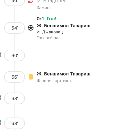
46’
М. Болдырев
Замена
0
:
1
Гол
!
Ж. Беншимол Тавариш
54’
И. Джаковац
Голевой пас
60’
Ж. Беншимол Тавариш
66’
Желтая карточка
68’
68’