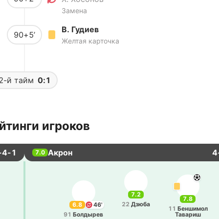
Замена
В. Гудиев
90+5’
Желтая карточка
2-й тайм
0:1
йтинги игроков
-4-1
Акрон
4
7.0
7.2
7.8
22
Дзюба
6.8
46'
11
Бе­нши­мол
91
Бо­лды­рев
Та­ва­риш