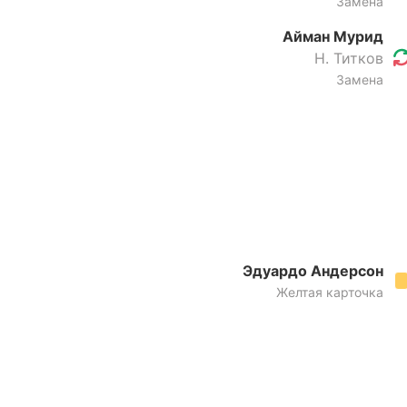
Замена
Айман Мурид
Н. Титков
Замена
Эдуардо Андерсон
Желтая карточка