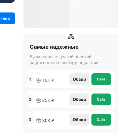
огноз
Самые надежные
Букмекеры с лучшей оценкой
надежности по выбору редакции
1
Обзор
Сайт
10К ₽
2
Обзор
Сайт
25К ₽
3
Обзор
Сайт
30К ₽