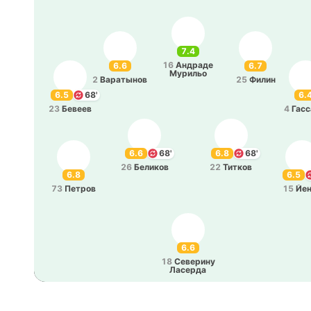
7.4
16
Андра­де
6.6
6.7
Му­ри­льо
2
Ва­ра­ты­нов
25
Филин
6.5
68'
6.
23
Бевеев
4
Га­сс
6.6
68'
6.8
68'
26
Бе­ли­ков
22
Титков
6.8
6.5
73
Петров
15
Йе
6.6
18
Се­ве­ри­ну
Ла­се­рда