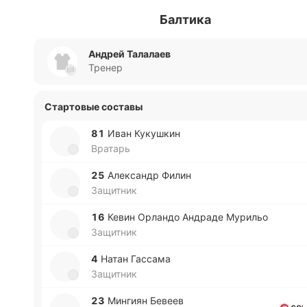
Балтика
Андрей Талалаев
Тренер
Стартовые составы
81
Иван Ку­ку­шкин
Вратарь
25
Але­ксандр Филин
Защитник
16
Кевин Орла­ндо Андра­де Му­ри­льо
Защитник
4
Натан Га­сса­ма
Защитник
23
Ми­нгиян Бевеев