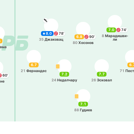
7.0
74'
8.0
78'
8
Ма­ра­ди­шви­
6.8
90'
35
Джа­ко­вац
ли
4
80
Хо­со­нов
а­ма
6.7
6.
21
Фе­рна­ндес
71
Пе­с
7.2
7.7
60'
24
Не­де­лча­ру
26
Эско­вал
нне
7.1
88
Гудиев