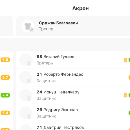
Акрон
Срджан Благоевич
Тренер
88
Ви­та­лий Гудиев
6.5
Вратарь
21
Ро­бе­рто Фе­рна­ндес
6.7
Защитник
24
Йонуц Не­де­лча­ру
7.4
Защитник
26
Ро­дри­гу Эско­вал
6.4
Защитник
71
Дми­трий Пе­стря­ков