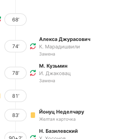
68’
Алекса Джурасович
74’
К. Марадишвили
Замена
М. Кузьмин
78’
И. Джаковац
Замена
81’
Йонуц Неделчару
83’
Желтая карточка
Н. Базилевский
90+2’
Х. Хосонов