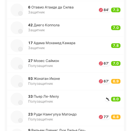
6
Отавио Атаиде да Силва
84'
7.3
Защитник
42
Диего Ко­ппо­ла
7.0
Защитник
17
Адама Мо­ха­мед Камара
7.8
Защитник
27
Мозес Саймон
67'
7.0
Полузащитник
93
Жо­на­тан Иконе
67'
6.9
Полузащитник
33
Пьер Ле­-Ме­лу
8.0
Полузащитник
23
Руди Нзи­нгу­луа Ма­то­ндо
77'
6.8
Полузащитник
9
Вильем Давнис Луи Дидье Геу­