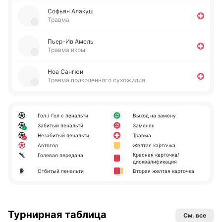
Софьян Алакуш
Травма
Пье­р-Ив Амель
Травма икры
Ноа Сангюи
Травма подколенного сухожилия
Гол / Гол с пенальти
Выход на замену
Забитый пенальти
Заменен
Незабитый пенальти
Травма
Автогол
Желтая карточка
Красная карточка/
Голевая передача
дисквалификация
Отбитый пенальти
Вторая желтая карточка
Турнирная таблица
См. все