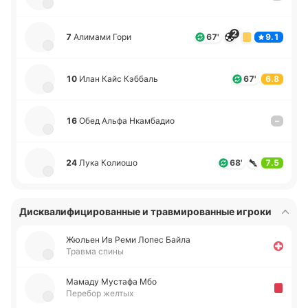
2
7
Али­ма­ми Гори
67'
9.1
10
Илан Кайс Кэ­ббаль
67'
6.8
16
Обед Альфа Нка­мба­дио
–
24
Лука Ко­лио­шо
68'
7.5
Дисквалифицированные и травмированные игроки
Жюльен Ив Реми Лопес Байла
Травма спины
Мамаду Му­ста­фа Мбо
Перебор желтых