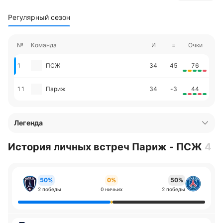
Регулярный сезон
№
Команда
И
=
Очки
1
ПСЖ
34
45
76
11
Париж
34
-3
44
Легенда
История личных встреч Париж - ПСЖ
4
50%
0%
50%
2 победы
0 ничьих
2 победы