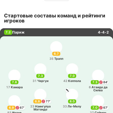
Стартовые составы команд и рейтинги
игроков
Париж
4-4-2
7.2
6.7
35
Трапп
7.3
7.0
31
Чергуи
42
Ко­ппо­ла
7.8
7.3
84'
17
Камара
6
Атаиде да
Силва
6.8
77'
8.0
23
Нзи­нгу­луа
33
Ле­-Ме­лу
6.9
67'
7.0
67'
Ма­то­ндо
93
Иконе
27
Саймон