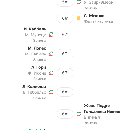
58’
У. Заир-Эмери
Замена
С. Меюлю
66’
Желтая карточка
И. Кэббаль
67’
М. Мунеци
Замена
М. Лопес
67’
М. Саймон
Замена
А. Гори
67’
Ж. Иконе
Замена
Л. Колиошо
68’
В. Геббельс
Замена
Жоао Педро
Гонсалвеш Невеш
68’
Витинья
Замена