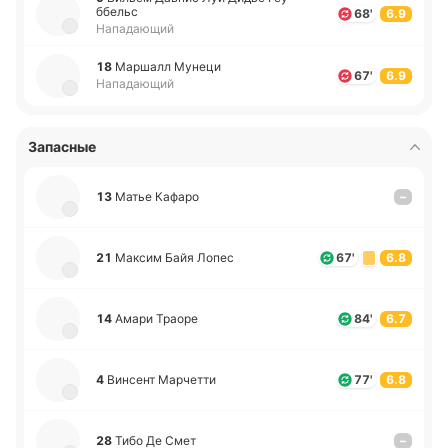
ббельс
68'
6.9
Нападающий
18
Ма­ршалл Мунеци
67'
6.9
Нападающий
Запасные
13
Матье Кафаро
–
21
Максим Байя Лопес
67'
6.8
14
Амари Траоре
84'
6.7
4
Ви­нсент Ма­рче­тти
77'
6.8
28
Тибо Де Смет
–