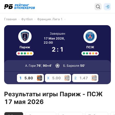
Главная
Футбол
Франция. Лига 1
Завершен
17 Мая 2026,
22:00
Париж
ПСЖ
2
:
1
А. Гори
76’
,
90+4’
Б. Барколя
50’
1
5.80
X
5.00
2
1.47
Результаты игры Париж - ПСЖ
17 мая 2026