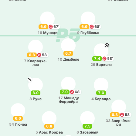
6.9
67'
6.9
68'
18
Мунеци
9
Геу­ббельс
6.7
6.8
58'
7.4
58'
10
Де­мбе­ле
7
Ква­ра­цхе­
лия
29
Ба­рко­ля
7.0
68'
8.0
7.0
17
Машаду
8
Руис
4
Бе­ра­лдо
Фе­ррей­ра
6.8
58'
6.6
33
Заи­р-Э­ме­
54
Лючеа
ри
6.8
7.5
5
Аоас Корреа
6
За­ба­рный