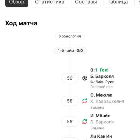
Обзор
Статистика
Составы
Таблица
Ход матча
Хронология
1-й тайм
0:0
0
:
1
Гол
!
Б. Барколя
50’
Фабиан Руис
Голевой пас
С. Меюлю
58’
Х. Кварацхелия
Замена
И. Мбайе
58’
Б. Барколя
Замена
Ли Кан Ин