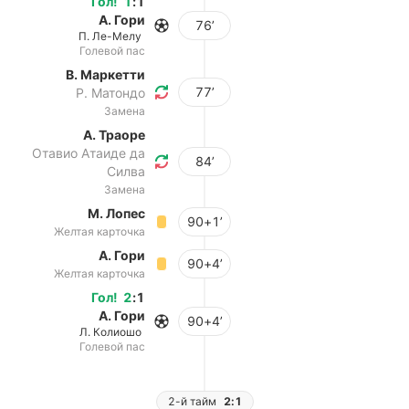
Гол
!
1
:
1
А. Гори
76’
П. Ле-Мелу
Голевой пас
В. Маркетти
77’
Р. Матондо
Замена
А. Траоре
Отавио Атаиде да
84’
Силва
Замена
М. Лопес
90+1’
Желтая карточка
А. Гори
90+4’
Желтая карточка
Гол
!
2
:
1
А. Гори
90+4’
Л. Колиошо
Голевой пас
2-й тайм
2:1