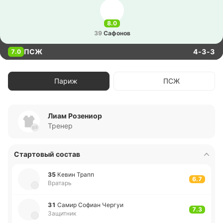
8.0
39
Са­фо­нов
ПСЖ
4-3-3
7.0
Париж
ПСЖ
Лиам Розениор
Тренер
Стартовый состав
35
Кевин Трапп
6.7
Вратарь
31
Самир Софиан Чергуи
7.3
Защитник