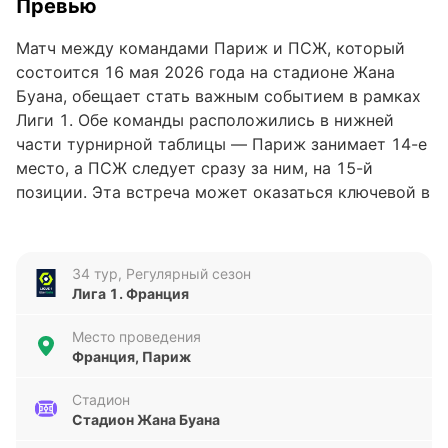
Превью
Матч между командами Париж и ПСЖ, который
состоится 16 мая 2026 года на стадионе Жана
Буана, обещает стать важным событием в рамках
Лиги 1. Обе команды расположились в нижней
части турнирной таблицы — Париж занимает 14-е
место, а ПСЖ следует сразу за ним, на 15-й
позиции. Эта встреча может оказаться ключевой в
борьбе за сохранение места в высшем дивизионе,
что добавляет дополнительный вес предстоящему
противостоянию.
34 тур, Регулярный сезон
Лига 1. Франция
Анализ формы команд
Место проведения
За последние пять матчей команда Париж
Франция, Париж
демонстрирует нестабильные результаты: две
победы, две ничьи и одно поражение. При этом
Стадион
Стадион Жана Буана
они забили 9 голов и пропустили 5, что говорит о
достаточно сбалансированной игре, но с