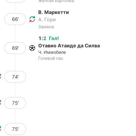
Желтая карточка
В. Маркетти
66’
А. Гори
Замена
1
:
2
Гол
!
Отавио Атаиде да Силва
69’
Ч. Иммобиле
Голевой пас
74’
75’
75’