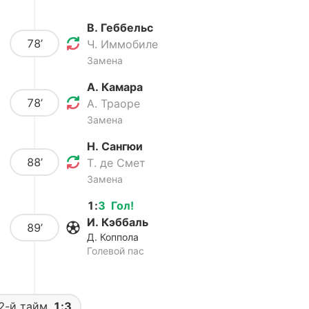
В. Геббельс
78’
Ч. Иммобиле
Замена
А. Камара
78’
А. Траоре
Замена
Н. Сангюи
88’
Т. де Смет
Замена
1
:
3
Гол
!
И. Кэббаль
89’
Д. Коппола
Голевой пас
2-й тайм
1:3