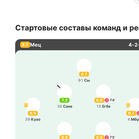
Стартовые составы команд и ре
Мец
4-2
6.7
6.7
61
Сы
7.2
6.8
74'
38
Сане
15
Егбе
6.5
6.7
39
Куао
4
Мбу
6.8
6.5
75'