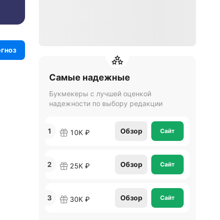
огноз
Самые надежные
Букмекеры с лучшей оценкой
надежности по выбору редакции
1
Обзор
Сайт
10К ₽
2
Обзор
Сайт
25К ₽
3
Обзор
Сайт
30К ₽