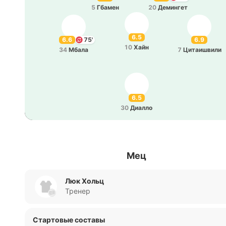
5
Гбамен
20
Де­ми­нгет
6.5
6.6
75'
6.9
10
Хайн
34
Мбала
7
Ци­таи­шви­ли
6.5
30
Диалло
Мец
Люк Хольц
Тренер
Стартовые составы