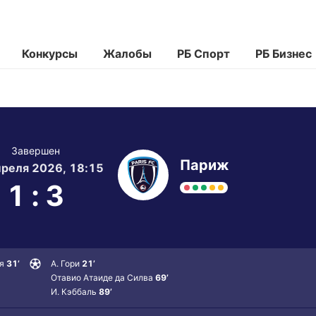
Конкурсы
Жалобы
РБ Спорт
РБ Бизнес
Завершен
Париж
реля 2026, 18:15
1
:
3
я
31’
А. Гори
21’
Отавио Атаиде да Силва
69’
И. Кэббаль
89’