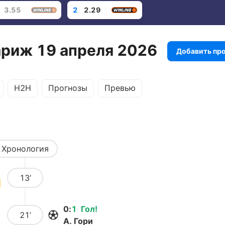
3.55
2
2.29
ариж 19 апреля 2026
Добавить пр
H2H
Прогнозы
Превью
Хронология
13’
0
:
1
Гол
!
21’
А. Гори