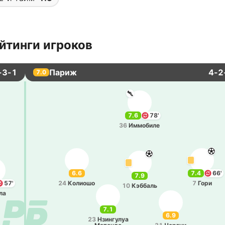
йтинги игроков
-3-1
Париж
4-2
7.0
7.6
78'
36
Иммо­би­ле
6.6
7.4
66'
7.9
57'
24
Ко­лио­шо
7
Гори
10
Кэ­ббаль
ла
7.1
6.9
23
Нзи­нгу­луа