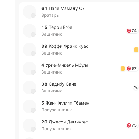
61
Папе Мамаду Сы
Вратарь
15
Терри Егбе
74'
Защитник
39
Коффи Франк Куао
Защитник
4
Урие­-Ми­кель Мбула
57'
Защитник
38
Садибу Сане
Защитник
5
Жа­н-Фи­липп Гбамен
Полузащитник
20
Джесси Де­ми­нгет
75'
Полузащитник