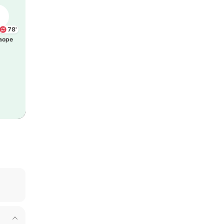
78'
аоре