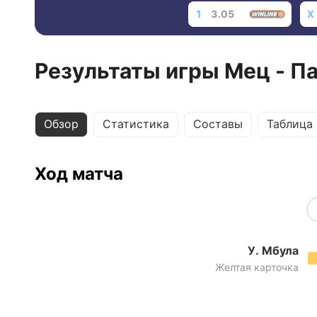
1
3.05
X
Результаты игры Мец - П
Обзор
Статистика
Составы
Таблица
Ход матча
У. Мбула
Желтая карточка