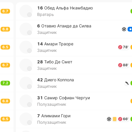
16
Обед Альфа Нка­мба­дио
6.7
Вратарь
6
Отавио Атаиде да Силва
6.8
Защитник
14
Амари Траоре
6.5
78'
Защитник
28
Тибо Де Смет
6.7
88'
Защитник
42
Диего Ко­ппо­ла
7.2
Защитник
31
Самир Софиан Чергуи
6.8
Полузащитник
7
Али­ма­ми Гори
6.5
66'
Полузащитник