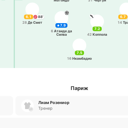
Ма­то­ндо
31
Чергуи
6.1
88'
6.7
28
Де Смет
14
Тр
7.9
7.2
6
Атаиде да
Силва
42
Ко­ппо­ла
7.5
16
Нка­мба­дио
Париж
Лиам Розениор
Тренер