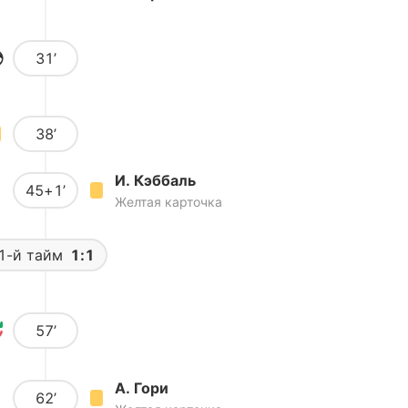
31’
38’
И. Кэббаль
45+1’
Желтая карточка
1-й тайм
1:1
57’
А. Гори
62’