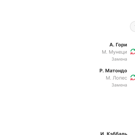
А. Гори
М. Мунеци
Замена
Р. Матондо
М. Лопес
Замена
И. Кэббаль