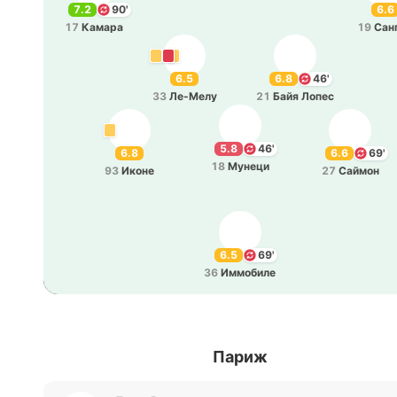
7.2
90'
6.6
17
Камара
19
Сан
6.5
6.8
46'
33
Ле­-Ме­лу
21
Байя Лопес
5.8
46'
6.8
6.6
69'
18
Мунеци
93
Иконе
27
Саймон
6.5
69'
36
Иммо­би­ле
Париж