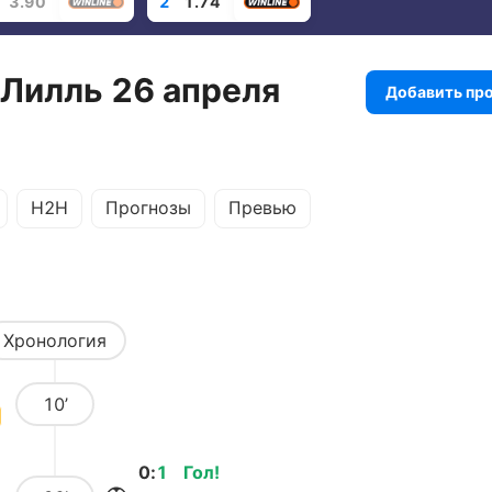
3.90
2
1.74
 Лилль 26 апреля
Добавить пр
H2H
Прогнозы
Превью
Хронология
10’
0
:
1
Гол
!