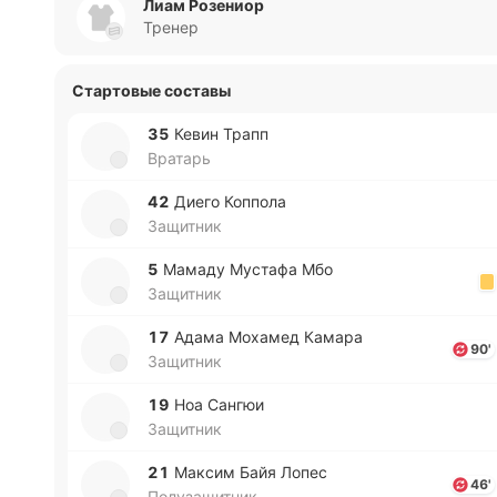
Лиам Розениор
Тренер
Стартовые составы
35
Кевин Трапп
Вратарь
42
Диего Ко­ппо­ла
Защитник
5
Мамаду Му­ста­фа Мбо
Защитник
17
Адама Мо­ха­мед Камара
90'
Защитник
19
Ноа Сангюи
Защитник
21
Максим Байя Лопес
46'
Полузащитник