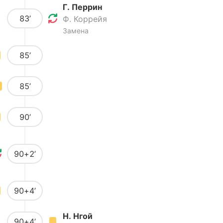
Г. Перрин
83’
Ф. Коррейя
Замена
85’
85’
90’
90+2’
90+4’
Н. Нгой
90+4’