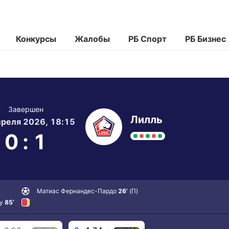
Конкурсы
Жалобы
РБ Спорт
РБ Бизнес
Завершен
Лилль
реля 2026, 18:15
0
:
1
Матиас Фернандес-Пардо
26’
(П)
у
85’