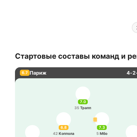
Стартовые составы команд и ре
Париж
4-2
6.7
7.0
35
Трапп
6.8
7.3
42
Ко­ппо­ла
5
Мбо