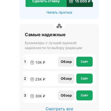
Сделать ставку
15 000 ₽
Читать прогноз
Самые надежные
Букмекеры с лучшей оценкой
надежности по выбору редакции
1
Обзор
Сайт
10К ₽
2
Обзор
Сайт
25К ₽
3
Обзор
Сайт
30К ₽
Смотреть все