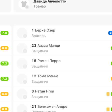
Давиде Анчелотти
Тренер
1
Берке Озер
7.0
Вратарь
23
Аисса Манди
6.8
Защитник
15
Ромен Перро
7.3
Защитник
12
Тома Менье
7.2
Защитник
3
Натан Нгой
6.6
Защитник
21
Бе­нжа­мен Андре
6.8
Полузащитник