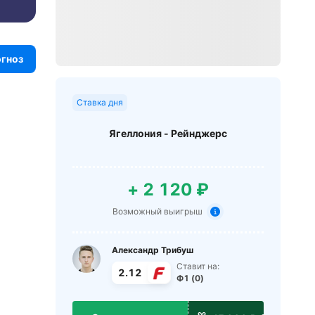
огноз
Ставка дня
Ягеллония - Рейнджерс
+ 2 120 ₽
Возможный выигрыш
Александр Трибуш
Ставит на:
2.12
Ф1 (0)