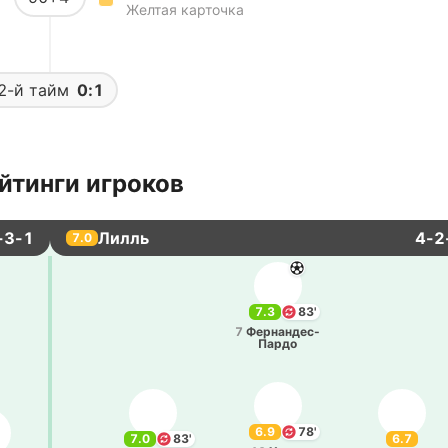
Желтая карточка
2-й тайм
0:1
йтинги игроков
-3-1
Лилль
4-2
7.0
7.3
83'
7
Фе­рна­нде­с-
Па­рдо
6.9
78'
7.0
83'
6.7