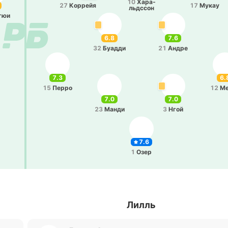
10
Ха­ра­
27
Ко­ррейя
17
Мукау
льдссон
гюи
6.8
7.6
32
Буадди
21
Андре
7.3
6.
15
Перро
12
Ме
7.0
7.0
23
Манди
3
Нгой
7.6
1
Озер
Лилль