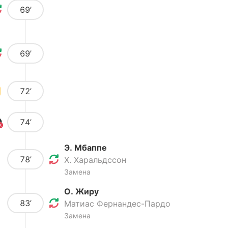
69’
69’
72’
74’
Э. Мбаппе
78’
Х. Харальдссон
Замена
О. Жиру
83’
Матиас Фернандес-Пардо
Замена