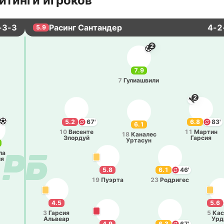
йтинги игроков
-3-3
Расинг Сантандер
4-2
5.9
2
7.9
7
Гу­лиа­шви­ли
2
5.2
67'
6.8
83'
6.1
10
Ви­се­нте
11
Мартин
18
Ка­на­лес
Эло­рдуй
Гарсия
Урта­сун
ла
ия
5.8
6.1
46'
19
Пуэрта
23
Ро­дри­гес
4.5
5.6
3
Гарсия
5
Кас
Альвеар
Урд
4.9
6.3
67'