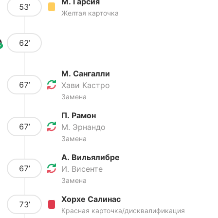
М. Гарсия
53’
Желтая карточка
62’
М. Сангалли
67’
Хави Кастро
Замена
П. Рамон
67’
М. Эрнандо
Замена
А. Вильялибре
67’
И. Висенте
Замена
Хорхе Салинас
73’
Красная карточка/дисквалификация