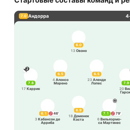
Стартовые составы команд и ре
Андорра
4
7.0
6.0
13
Овоно
2
6.5
6.5
4
Алонсо
23
Аленде
7.8
7.9
Морено
Лопес
17
Каррик
20
Ви
Гарс
6.9
6.1
46'
7.1
79'
18
До­ме­нек
3
Ка­ба­нсон де
6
Ви­льяэ­рмо­
Коста
Арриба
са Ма­рти­нес