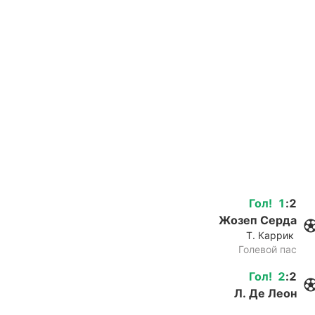
Гол
!
1
:
2
Жозеп Серда
Т. Каррик
Голевой пас
Гол
!
2
:
2
Л. Де Леон