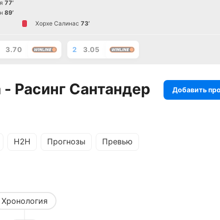
я
77’
н
89’
Хорхе Салинас
73’
3.70
2
3.05
 - Расинг Сантандер
Добавить пр
H2H
Прогнозы
Превью
Хронология