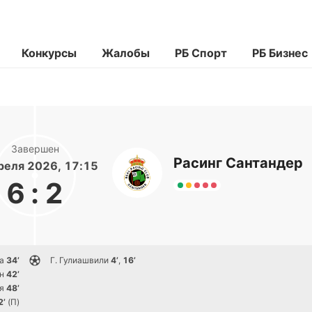
Конкурсы
Жалобы
РБ Спорт
РБ Бизнес
Завершен
Расинг Сантандер
реля 2026, 17:15
6
:
2
а
34’
Г. Гулиашвили
4’
,
16’
н
42’
я
48’
2’
(П)