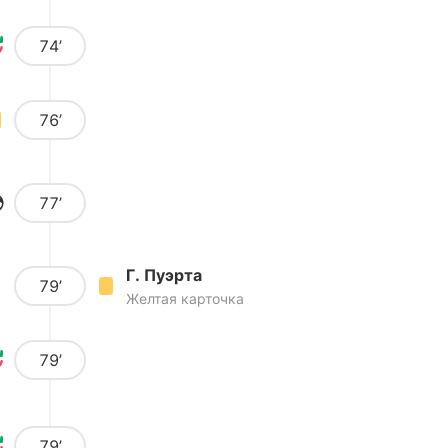
74’
76’
77’
Г. Пуэрта
79’
Желтая карточка
79’
79’