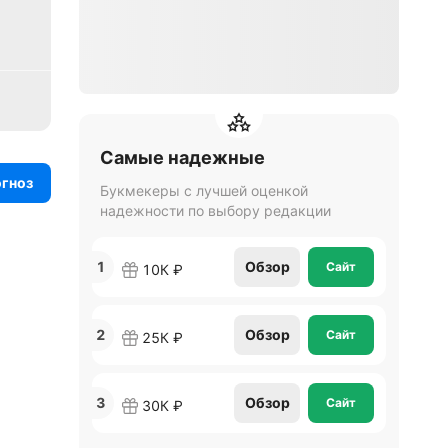
Самые надежные
огноз
Букмекеры с лучшей оценкой
надежности по выбору редакции
1
Обзор
Сайт
10К ₽
2
Обзор
Сайт
25К ₽
3
Обзор
Сайт
30К ₽