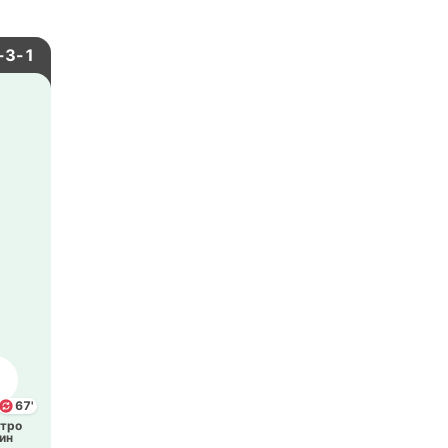
-3-1
67'
тро
ин