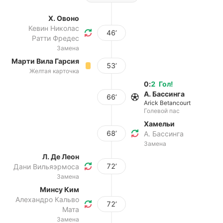
Х. Овоно
Кевин Николас
46’
Ратти Фредес
Замена
Марти Вила Гарсия
53’
Желтая карточка
0
:
2
Гол
!
А. Бассинга
66’
Arick Betancourt
Голевой пас
Хамельи
68’
А. Бассинга
Замена
Л. Де Леон
72’
Дани Вильяэрмоса
Замена
Минсу Ким
Алехандро Кальво
72’
Мата
Замена