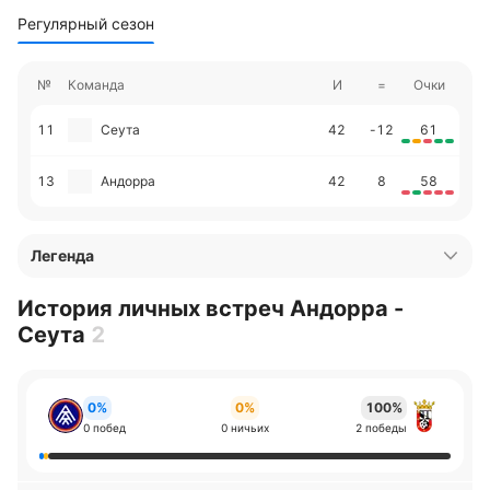
Регулярный сезон
№
Команда
И
=
Очки
11
Сеута
42
-12
61
13
Андорра
42
8
58
Легенда
История личных встреч Андорра -
Сеута
2
0%
0%
100%
0 побед
0 ничьих
2 победы