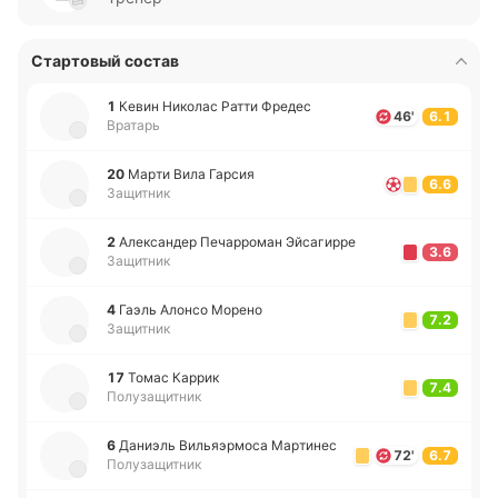
Стартовый состав
1
Кевин Ни­ко­лас Ратти Фредес
46'
6.1
Вратарь
20
Марти Вила Гарсия
6.6
Защитник
2
Але­кса­ндер Пе­ча­рро­ман Эй­са­ги­рре
3.6
Защитник
4
Гаэль Алонсо Морено
7.2
Защитник
17
Томас Каррик
7.4
Полузащитник
6
Да­ниэль Ви­льяэ­рмо­са Ма­рти­нес
72'
6.7
Полузащитник