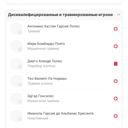
Дисквалифицированные и травмированные игроки
Анто­ни­но Хастин Гарсия Лопес
Травма
Марк Бо­мба­рдо Поято
Мышечная травма
Диего Аленде Лопес
Перебор желтых
Тео Филипп Ле Норман
Травма колена
Эдгар Го­нса­лес
Мышечная травма
Има­ноль Гарсия де Альбе­нис Кре­се­нте
Неактивный