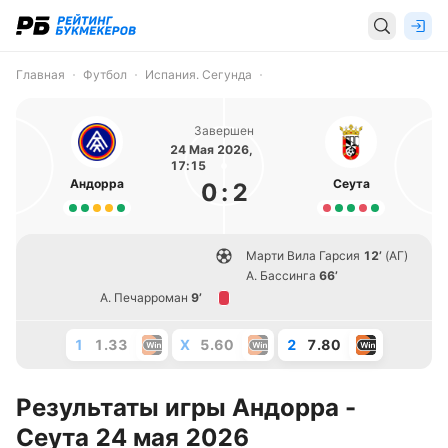
Главная
Футбол
Испания. Сегунда
Завершен
24 Мая 2026,
17:15
Андорра
Сеута
0
:
2
Марти Вила Гарсия
12’
(АГ)
А. Бассинга
66’
А. Печарроман
9’
1
1.33
X
5.60
2
7.80
Результаты игры Андорра -
Сеута 24 мая 2026