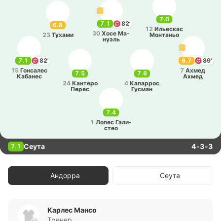
7.0
7.1
82'
6.8
12
Илье­скас
30
Хосе Ма­
23
Тухами
Мо­нта­ньо
нуэль
7.1
82'
6.7
89'
15
Го­нса­лес
7
Ахмед
7.5
7.6
Ка­ба­нес
Ахмед
24
Ка­нте­ро
4
Ка­па­ррос
Перес
Гусман
7.4
1
Лопес Га­ли­
стео
Сеута
4-3-3
7.1
Андорра
Сеута
Карлес Мансо
Тренер