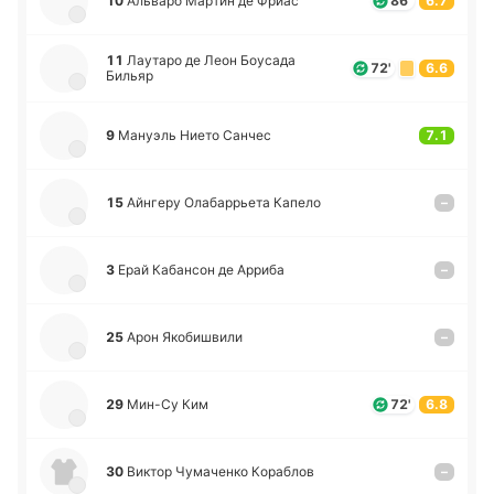
10
Альва­ро Мартин де Фриас
86'
6.7
11
Лау­та­ро де Леон Боу­са­да
72'
6.6
Бильяр
9
Ма­нуэль Нието Санчес
7.1
15
Ай­нге­ру Ола­ба­ррье­та Капело
–
3
Ерай Ка­ба­нсон де Арриба
–
25
Арон Яко­би­шви­ли
–
29
Мин-Су Ким
72'
6.8
30
Виктор Чу­ма­че­нко Ко­ра­блов
–