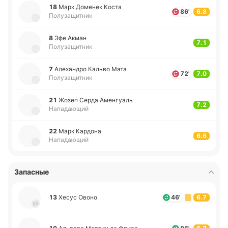
18
Марк До­ме­нек Коста
86'
6.8
Полузащитник
8
Эфе Акман
7.1
Полузащитник
7
Але­ха­ндро Кальво Мата
72'
7.0
Полузащитник
21
Жозеп Серда Аме­нгуаль
7.2
Нападающий
22
Марк Ка­рдо­на
6.6
Нападающий
Запасные
13
Хесус Овоно
46'
6.7