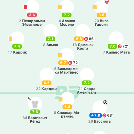
3.6
7.2
6.6
2
Пе­ча­рро­ман
4
Алонсо
20
Вила
Эй­са­ги­рре
Морено
Гарсия
7.1
6.8
86'
8
Акман
18
До­ме­нек
7.4
7.0
72'
Коста
17
Каррик
7
Кальво Мата
6.7
72'
6
Ви­льяэ­рмо­
са Ма­рти­нес
6.6
7.2
22
Ка­рдо­на
21
Серда
Аме­нгуаль
6.8
7.5
8
Са­ла­сар Ма­
7.9
68'
рти­нес
34
Betancourt
Pérez
26
Ба­сси­нга