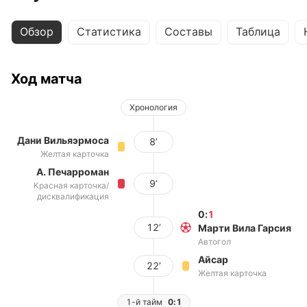
Обзор
Статистика
Составы
Таблица
Ход матча
Хронология
Дани Вильяэрмоса
8’
Желтая карточка
А. Печарроман
9’
Красная карточка/
дисквалификация
0
:
1
12’
Марти Вила Гарсия
Автогол
Айсар
22’
Желтая карточка
1-й тайм
0:1