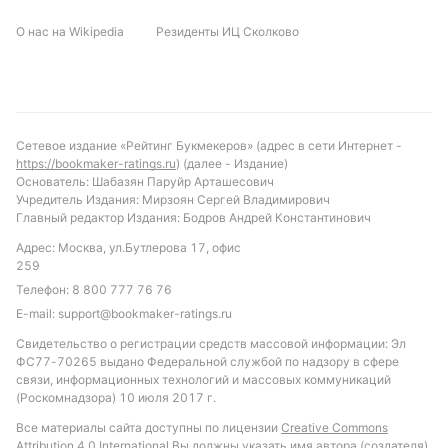
О нас на Wikipedia
Резиденты ИЦ Сколково
С учётом текущей формы и турнирного
положения, можно предположить, что Андорра
имеет больше шансов на положительный
результат. Рекомендуется обратить внимание на
ставку «победа Андорры» или «обе команды
Сетевое издание «Рейтинг Букмекеров» (адрес в сети Интернет -
забьют», учитывая высокую вероятность
https://bookmaker-ratings.ru
) (далее - Издание)
результативных действий с обеих сторон. Также
Основатель: Шабазян Паруйр Арташесович
Учредитель Издания: Мирзоян Сергей Владимирович
интересным вариантом может стать ставка на
Главный редактор Издания: Бодров Андрей Константинович
тотал больше 1.5 голов, учитывая средний
Адрес: Москва, ул.Бутлерова 17, офис
показатель голов в лиге и атакующий потенциал
259
хозяев. Такой подход позволит максимально
Телефон:
8 800 777 76 76
использовать статистические данные и
E-mail:
support@bookmaker-ratings.ru
особенности команд в предстоящем матче.
Свидетельство о регистрации средств массовой информации: Эл
Обновлено:
ФС77-70265 выдано Федеральной службой по надзору в сфере
связи, информационных технологий и массовых коммуникаций
(Роскомнадзора) 10 июля 2017 г.
Автор
Все материалы сайта доступны по лицензии
Creative Commons
Attribution 4.0 International
Вы должны указать имя автора (создателя)