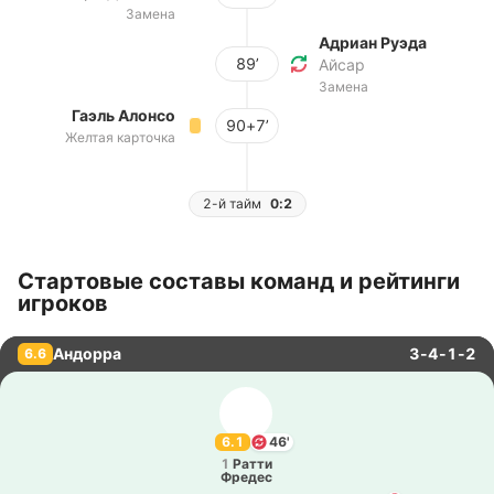
Замена
Адриан Руэда
89’
Айсар
Замена
Гаэль Алонсо
90+7’
Желтая карточка
2-й тайм
0:2
Стартовые составы команд и рейтинги
игроков
Андорра
3-4-1-2
6.6
6.1
46'
1
Ратти
Фредес