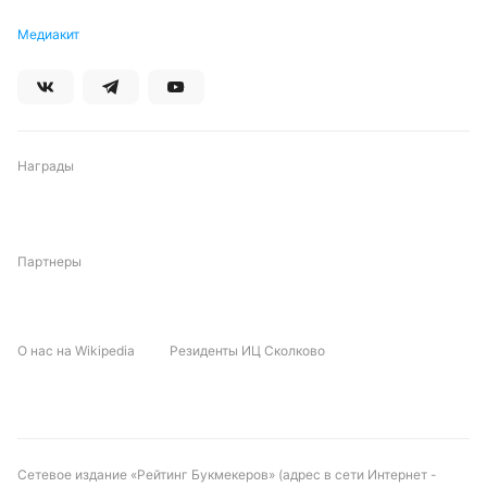
форме, будет стремиться использовать свои
атакующие возможности, чтобы создать давление
Медиакит
на защиту Капаза. Во-вторых, Капаз должен
сосредоточиться на обороне, чтобы избежать
больших потерь. Ключевыми игроками могут стать
нападающие Габалы, которые в последние игры
демонстрируют отличную результативность.
Награды
Историческое соперничество также может
сыграть свою роль — Габала имеет
психологическое преимущество, что может
Партнеры
повлиять на уверенность игроков Капаза.
Прогноз и рекомендации по ставкам:
О нас на Wikipedia
Резиденты ИЦ Сколково
С учетом текущей формы команд и статистики
личных встреч, можно ожидать, что Габала
одержит победу в этом матче. Рекомендуемая
ставка — на победу Габалы с учетом того, что
индивидуальный тотал Капаз, скорее всего,
Сетевое издание «Рейтинг Букмекеров» (адрес в сети Интернет -