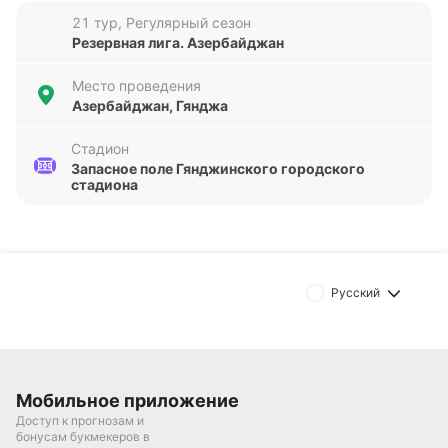
важные очки против Габалы, которая
21 тур, Регулярный сезон
демонстрирует стабильные результаты в
Резервная лига. Азербайджан
последних играх.
Место проведения
Азербайджан, Гянджа
Анализ формы команд:
Стадион
Капаз в последних пяти матчах показал смешанные
Запасное поле Гянджинского городского
результаты, одержав две победы, одну ничью и
стадиона
потерпев две поражения. В этом отрезке команда
забила 8 голов, но и пропустила 11, что указывает
на проблемы в обороне. Напротив, Габала
находится в отличной форме, одержав четыре
Русский
победы и одну ничью, забив 16 голов и пропустив
лишь 8. Разница в результатах говорит о том, что
Габала выглядит более уверенно и может
рассчитывать на успех в предстоящем матче.
Мобильное приложение
Ключевые статистические данные:
Доступ к прогнозам и
бонусам букмекеров в