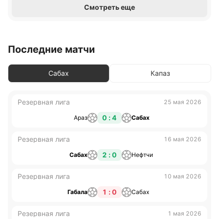
Смотреть еще
Последние матчи
Сабах
Капаз
Резервная лига
25 мая 2026
0 : 4
Араз
Сабах
Резервная лига
16 мая 2026
2 : 0
Сабах
Нефтчи
Резервная лига
10 мая 2026
1 : 0
Габала
Сабах
Резервная лига
1 мая 2026