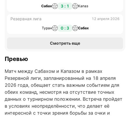
3 : 1
Сабах
Капаз
Резервная лига
12 апреля 2026
0 : 3
Туран
Сабах
Смотреть еще
Превью
Матч между Сабахом и Капазом в рамках
Резервной лиги, запланированный на 18 апреля
2026 года, обещает стать важным событием для
обеих команд, несмотря на отсутствие точных
данных о турнирном положении. Встреча пройдет
в условиях неопределённости, что делает её
интересной с точки зрения борьбы за очки и
подтверждения своих возможностей в турнире.