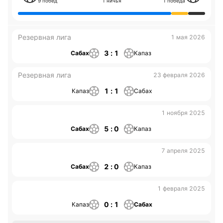
9 побед
1 ничья
1 победа
Резервная лига
1 мая 2026
3 : 1
Сабах
Капаз
Резервная лига
23 февраля 2026
1 : 1
Капаз
Сабах
1 ноября 2025
5 : 0
Сабах
Капаз
7 апреля 2025
2 : 0
Сабах
Капаз
1 февраля 2025
0 : 1
Капаз
Сабах