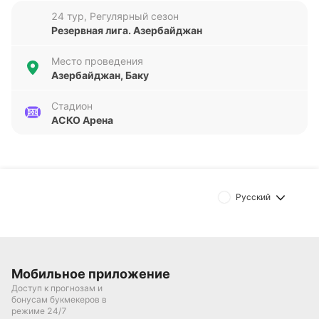
Анализ формы команд
24 тур, Регулярный сезон
Резервная лига. Азербайджан
Сабах демонстрирует стабильность в последних
пяти матчах, одержав три победы и дважды
Место проведения
сыграв вничью. Команда забила 12 голов,
Азербайджан, Баку
пропустив всего 4, что свидетельствует о
достаточно сбалансированной игре как в атаке,
Стадион
АСКО Арена
так и в обороне. В то же время форма Капаза
вызывает вопросы: четыре поражения и одна
ничья в пяти последних встречах, при этом
команда забила всего 3 гола и пропустила 14.
Такая статистика указывает на серьёзные
Русский
проблемы в защите и низкую результативность в
атаке, что может стать ключевым фактором в
предстоящем матче.
Мобильное приложение
Ключевые статистические данные
Доступ к прогнозам и
бонусам букмекеров в
Из последних десяти очных встреч между Сабахом
режиме 24/7