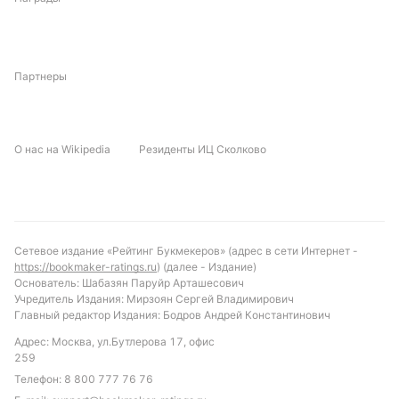
Для Бинга важна надежная игра в обороне, чтобы
не позволить сопернику навязать свой стиль.
Партнеры
Прогноз и рекомендации по ставкам
Учитывая тенденции последних встреч и текущую
форму команд, можно предположить, что матч
О нас на Wikipedia
Резиденты ИЦ Сколково
завершится с низким количеством голов. Вероятен
исход с минимальным количеством забитых мячей
и без того, чтобы обе команды поразили ворота
соперника. Рекомендуется обратить внимание на
ставку «Обе забьют — нет» или «Тотал меньше 2.5
Сетевое издание «Рейтинг Букмекеров» (адрес в сети Интернет -
голов», что соответствует историческим данным и
https://bookmaker-ratings.ru
) (далее - Издание)
Основатель: Шабазян Паруйр Арташесович
общей динамике противостояния.
Учредитель Издания: Мирзоян Сергей Владимирович
Главный редактор Издания: Бодров Андрей Константинович
Обновлено:
Адрес: Москва, ул.Бутлерова 17, офис
259
Автор
Телефон:
8 800 777 76 76