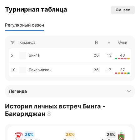
Турнирная таблица
См. все
Регулярный сезон
№
Команда
И
=
Очки
5
Бинга
26
13
43
10
Бакариджан
26
-7
27
Легенда
История личных встреч Бинга -
Бакариджан
8
38%
38%
25%