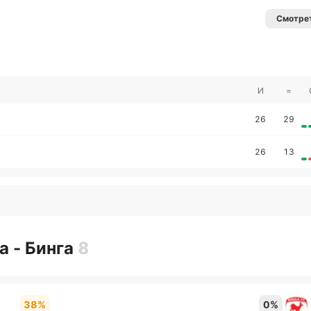
Смотрет
И
=
26
29
26
13
а - Бинга
8
38%
0%