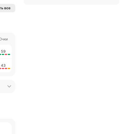
ь все
Очки
59
43