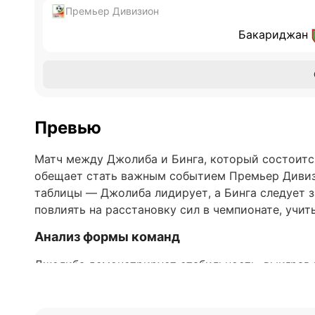
Премьер Дивизион
Бакариджан
Превью
Матч между Джолиба и Бинга, который состоится
обещает стать важным событием Премьер Дивиз
таблицы — Джолиба лидирует, а Бинга следует з
повлиять на расстановку сил в чемпионате, учит
Анализ формы команд
Джолиба демонстрирует стабильность, выиграв 
подряд перед этой встречей. За этот период кома
сбалансированной игре в атаке и обороне. В то