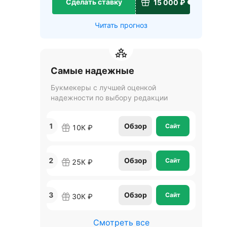
Сделать ставку
15 000 ₽
Читать прогноз
Самые надежные
Букмекеры с лучшей оценкой
надежности по выбору редакции
1
Обзор
Сайт
10К ₽
2
Обзор
Сайт
25К ₽
3
Обзор
Сайт
30К ₽
Смотреть все