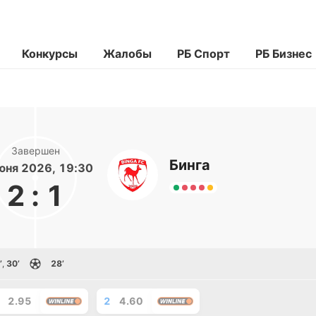
Конкурсы
Жалобы
РБ Спорт
РБ Бизнес
Завершен
Бинга
юня 2026, 19:30
2
:
1
’
,
30’
28’
2.95
2
4.60