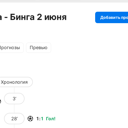
 - Бинга 2 июня
Добавить пр
Прогнозы
Превью
Хронология
3’
28’
1
:
1
Гол
!