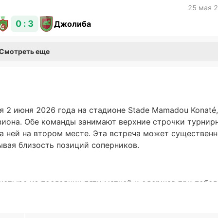
25 мая 
0 : 3
Джолиба
Смотреть еще
 2 июня 2026 года на стадионе Stade Mamadou Konaté,
иона. Обе команды занимают верхние строчки турнир
а ней на втором месте. Эта встреча может существен
ывая близость позиций соперников.
четыре из последних пяти матчей и одержав три побе
нда забила 11 голов, пропустив всего два, что говори
 же время Бинга показывает более сдержанную