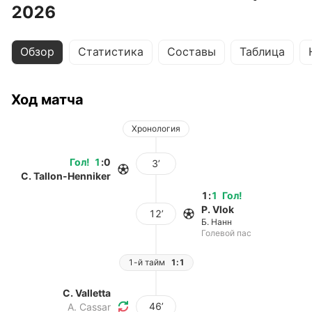
2026
Обзор
Статистика
Составы
Таблица
Ход матча
Хронология
Гол
!
1
:
0
3’
C. Tallon-Henniker
1
:
1
Гол
!
P. Vlok
12’
Б. Нанн
Голевой пас
1-й тайм
1:1
C. Valletta
46’
A. Cassar