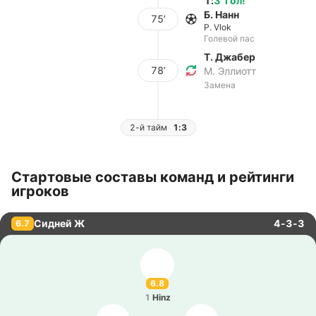
1
:
3
Гол
!
Б. Нанн
75’
P. Vlok
Голевой пас
Т. Джабер
78’
М. Эллиотт
Замена
2-й тайм
1:3
Стартовые составы команд и рейтинги
игроков
Сидней Ж
4-3-3
6.7
6.8
1
Hinz