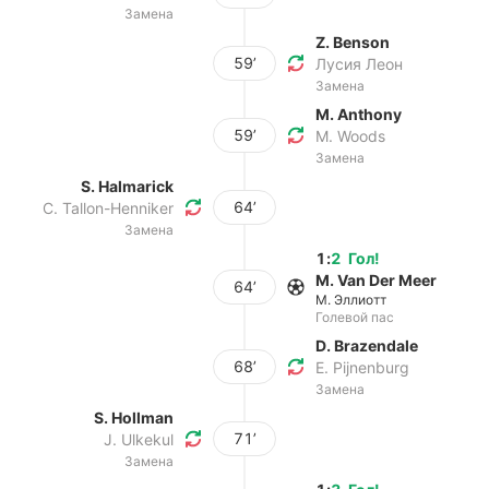
Замена
Z. Benson
59’
Лусия Леон
Замена
M. Anthony
59’
M. Woods
Замена
S. Halmarick
64’
C. Tallon-Henniker
Замена
1
:
2
Гол
!
M. Van Der Meer
64’
М. Эллиотт
Голевой пас
D. Brazendale
68’
E. Pijnenburg
Замена
S. Hollman
71’
J. Ulkekul
Замена