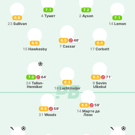
7.1
7.2
4
Тумет
2
Ayson
6.8
7.1
23
Sullivan
14
Lemon
6.5
46'
6.6
6.4
7
Cassar
15
Hawkesby
17
Corbett
7.0
64'
6.3
71'
6.3
24
Tallon-
9
Sevim
Henniker
Ulkekul
18
Luchtmeijer
6.8
59'
6.5
59'
14
Марте де
31
Woods
Леон