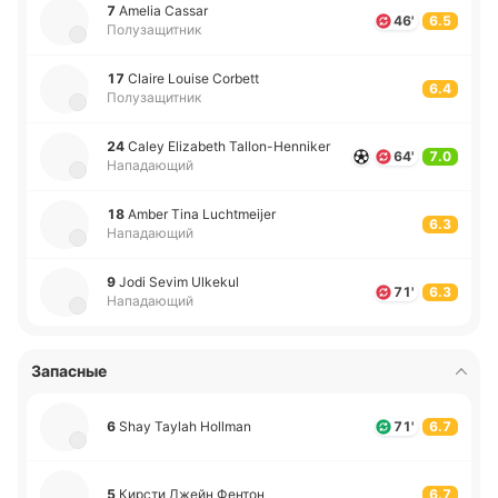
7
Amelia Cassar
46'
6.5
Полузащитник
17
Claire Louise Corbett
6.4
Полузащитник
24
Caley Elizabeth Tallon-Henniker
64'
7.0
Нападающий
18
Amber Tina Luchtmeijer
6.3
Нападающий
9
Jodi Sevim Ulkekul
71'
6.3
Нападающий
Запасные
6
Shay Taylah Hollman
71'
6.7
5
Кирсти Джейн Фентон
6.7