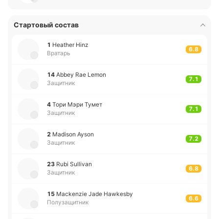
Стартовый состав
1
Heather Hinz
6.8
Вратарь
14
Abbey Rae Lemon
7.1
Защитник
4
Тори Мэри Тумет
7.1
Защитник
2
Madison Ayson
7.2
Защитник
23
Rubi Sullivan
6.8
Защитник
15
Mackenzie Jade Hawkesby
6.6
Полузащитник