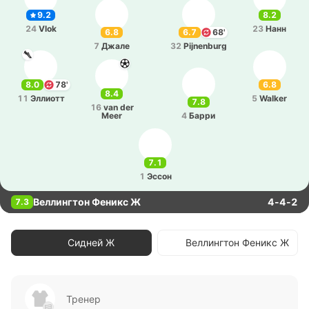
9.2
8.2
24
Vlok
23
Нанн
6.8
6.7
68'
7
Джале
32
Pijnenburg
8.0
78'
6.8
8.4
11
Эллиотт
5
Walker
7.8
16
van der
Meer
4
Барри
7.1
1
Эссон
Веллингтон Феникс Ж
4-4-2
7.3
Сидней Ж
Веллингтон Феникс Ж
Тренер