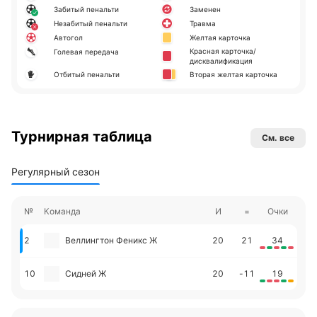
Забитый пенальти
Заменен
Незабитый пенальти
Травма
Автогол
Желтая карточка
Красная карточка/
Голевая передача
дисквалификация
Отбитый пенальти
Вторая желтая карточка
Турнирная таблица
См. все
Регулярный сезон
№
Команда
И
=
Очки
2
Веллингтон Феникс Ж
20
21
34
10
Сидней Ж
20
-11
19