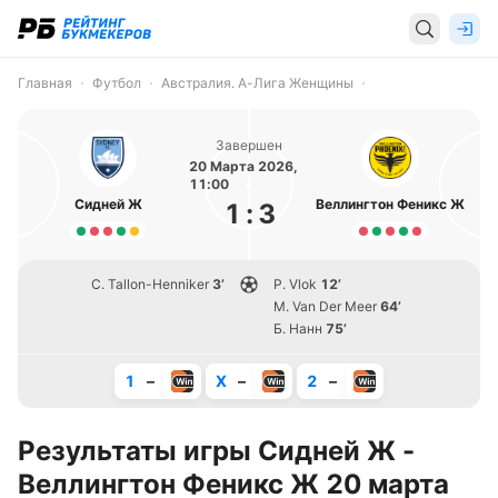
Главная
Футбол
Австралия. А-Лига Женщины
Завершен
20 Марта 2026,
11:00
Сидней Ж
Веллингтон Феникс Ж
1
:
3
C. Tallon-Henniker
3’
P. Vlok
12’
M. Van Der Meer
64’
Б. Нанн
75’
1
–
X
–
2
–
Результаты игры Сидней Ж -
Веллингтон Феникс Ж 20 марта