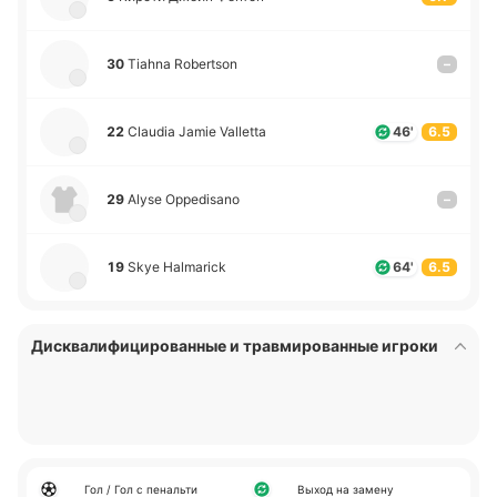
30
Tiahna Robertson
–
22
Claudia Jamie Valletta
46'
6.5
29
Alyse Oppedisano
–
19
Skye Halmarick
64'
6.5
Дисквалифицированные и травмированные игроки
Гол / Гол с пенальти
Выход на замену