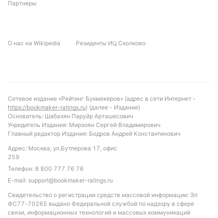
Партнеры
С учётом текущей формы и статистики личных
встреч, можно ожидать матч с умеренным
количеством жёлтых карточек и сравнительно
О нас на Wikipedia
Резиденты ИЦ Сколково
невысоким количеством голов. Вероятно, игра
будет напряжённой, но без излишней агрессии.
Интересной ставкой может стать тотал меньше
3.5 желтых карточек и ставка на то, что
Веллингтон Феникс Ж не превысит 1.5 голов во
Сетевое издание «Рейтинг Букмекеров» (адрес в сети Интернет -
втором тайме. Также стоит обратить внимание на
https://bookmaker-ratings.ru
) (далее - Издание)
количество аутов, которое традиционно высоко в
Основатель: Шабазян Паруйр Арташесович
Учредитель Издания: Мирзоян Сергей Владимирович
этих встречах, особенно в первом тайме.
Главный редактор Издания: Бодров Андрей Константинович
Обновлено:
Адрес: Москва, ул.Бутлерова 17, офис
259
Телефон:
8 800 777 76 76
Автор
E-mail:
support@bookmaker-ratings.ru
Николай Абовян
Свидетельство о регистрации средств массовой информации: Эл
ФС77-70265 выдано Федеральной службой по надзору в сфере
связи, информационных технологий и массовых коммуникаций