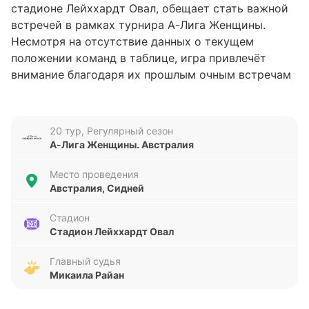
стадионе Лейххардт Овал, обещает стать важной
встречей в рамках турнира А-Лига Женщины.
Несмотря на отсутствие данных о текущем
положении команд в таблице, игра привлечёт
внимание благодаря их прошлым очным встречам
и стилю игры. Обе команды стремятся укрепить
свои позиции и улучшить результаты в сезоне.
20 тур, Регулярный сезон
Анализ формы команд
А-Лига Женщины. Австралия
Последние пять матчей Сидней Ж показывают
Место проведения
нестабильность: две победы и три поражения, с
Австралия, Сидней
общим счётом 9 забитых и 11 пропущенных голов.
Это говорит о проблемах в обороне и
Стадион
Стадион Лейххардт Овал
недостаточной эффективности в атаке. Веллингтон
Феникс Ж, напротив, демонстрирует более
Главный судья
устойчивую форму — три победы, одна ничья и
Микаила Райан
одно поражение, с 11 забитыми и всего 4
пропущенными мячами. Их оборона выглядит