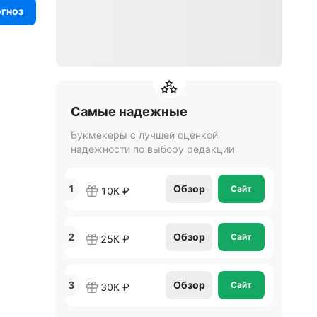
огноз
Самые надежные
Букмекеры с лучшей оценкой
надежности по выбору редакции
1
Обзор
Сайт
10К ₽
2
Обзор
Сайт
25К ₽
3
Обзор
Сайт
30К ₽