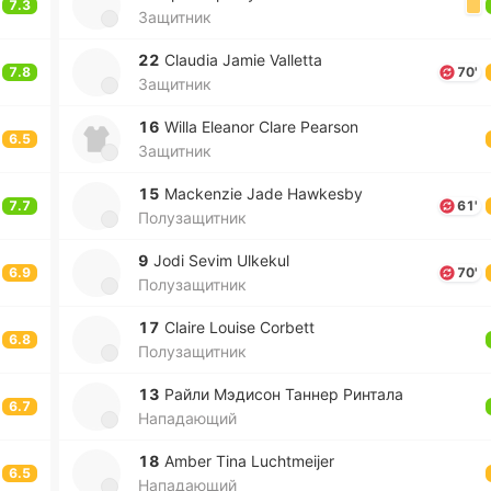
7.3
Защитник
22
Claudia Jamie Valletta
7.8
70'
Защитник
16
Willa Eleanor Clare Pearson
6.5
Защитник
15
Mackenzie Jade Hawkesby
7.7
61'
Полузащитник
9
Jodi Sevim Ulkekul
6.9
70'
Полузащитник
17
Claire Louise Corbett
6.8
Полузащитник
13
Райли Мэ­ди­сон Таннер Ри­нта­ла
6.7
Нападающий
18
Amber Tina Luchtmeijer
6.5
Нападающий