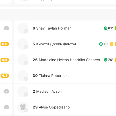
6
Shay Taylah Hollman
–
61'
5
Кирсти Джейн Фентон
6.6
70'
26
Madeleine Helena Hendriks Caspers
6.5
70'
30
Tiahna Robertson
6.8
2
Madison Ayson
–
29
Alyse Oppedisano
–