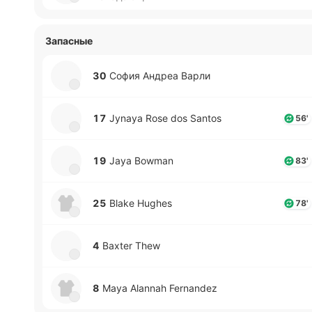
Запасные
30
София Андреа Варли
17
Jynaya Rose dos Santos
56'
19
Jaya Bowman
83'
25
Blake Hughes
78'
4
Baxter Thew
8
Maya Alannah Fernandez