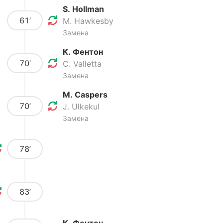
S. Hollman
61’
M. Hawkesby
Замена
К. Фентон
70’
C. Valletta
Замена
M. Caspers
70’
J. Ulkekul
Замена
78’
83’