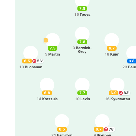
7.8
15
Гроув
7.8
3
Barwick-
7.3
6.7
Grey
5
Martin
18
Кинг
6.5
56'
8.
13
Buchanan
23
Bau
6.8
7.7
6.9
83'
14
Kraszula
10
Levin
16
Куи­лли­ган
6.5
6.7
78'
21
Familton
9
Фэрроу