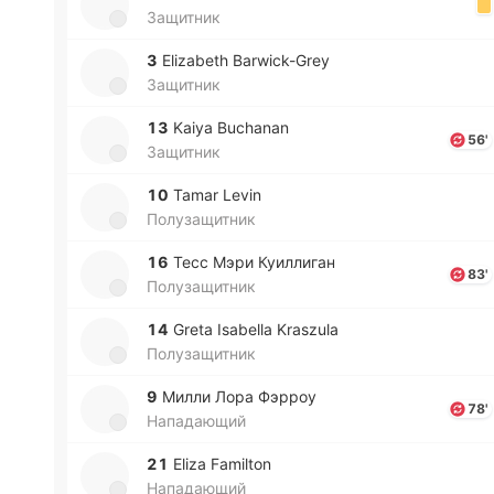
Защитник
3
Elizabeth Barwick-Grey
Защитник
13
Kaiya Buchanan
56'
Защитник
10
Tamar Levin
Полузащитник
16
Тесс Мэри Куи­лли­ган
83'
Полузащитник
14
Greta Isabella Kraszula
Полузащитник
9
Милли Лора Фэрроу
78'
Нападающий
21
Eliza Familton
Нападающий