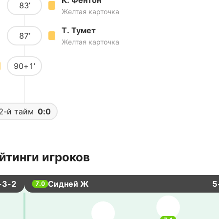
К. Фентон
83’
Желтая карточка
Т. Тумет
87’
Желтая карточка
90+1’
2-й тайм
0:0
йтинги игроков
-3-2
Сидней Ж
5
7.0