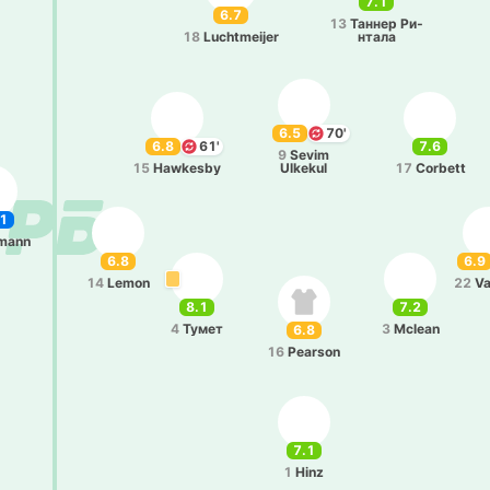
7.1
6.7
13
Таннер Ри­
18
Luchtmeijer
нта­ла
6.5
70'
6.8
61'
7.6
9
Sevim
15
Hawkesby
Ulkekul
17
Corbett
1
mann
6.8
6.9
14
Lemon
22
Va
8.1
7.2
4
Тумет
3
Mclean
6.8
16
Pearson
7.1
1
Hinz