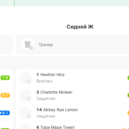
Сидней Ж
Тренер
1
Heather Hinz
7.8
Вратарь
3
Charlotte Mclean
6.7
Защитник
14
Abbey Rae Lemon
8.1
Защитник
4
Тори Мэри Тумет