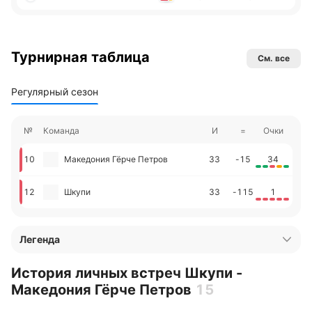
Турнирная таблица
См. все
Регулярный сезон
№
Команда
И
=
Очки
10
Македония Гёрче Петров
33
-15
34
12
Шкупи
33
-115
1
Легенда
История личных встреч Шкупи -
Македония Гёрче Петров
15