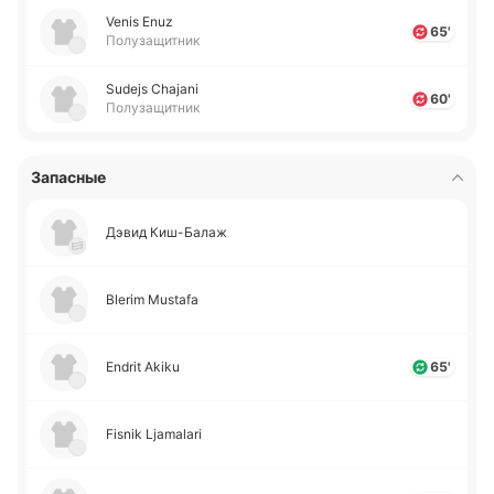
Venis Enuz
65'
Полузащитник
Sudejs Chajani
60'
Полузащитник
Запасные
Дэвид Ки­ш-Ба­лаж
Blerim Mustafa
Endrit Akiku
65'
Fisnik Ljamalari