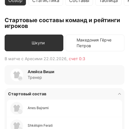
Обзор
Статистика
Составы
Таблица
Стартовые составы команд и рейтинги
игроков
Македония Гёрче
Шкупи
Петров
В матче с
Аресими
22.02.2026
,
счет
0:3
В 
Алейса Виши
Тренер
Стартовый состав
Anes Bajrami
Shkëlqim Ferati