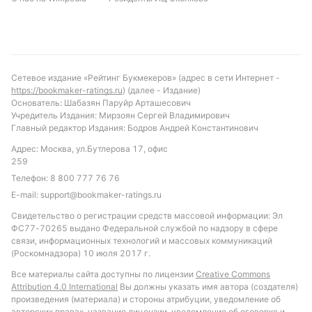
С учетом текущей формы и статистики личных
встреч, можно предположить, что матч будет
сдержанным и с небольшим количеством голов.
Вероятен результат с низкой результативностью и
Сетевое издание «Рейтинг Букмекеров» (адрес в сети Интернет -
преимущество Шкупи в первом тайме.
https://bookmaker-ratings.ru
) (далее - Издание)
Рекомендуется обратить внимание на ставку
Основатель: Шабазян Паруйр Арташесович
Учредитель Издания: Мирзоян Сергей Владимирович
«тотал меньше 3.5 голов» и «Шкупи не проиграет
Главный редактор Издания: Бодров Андрей Константинович
первый тайм». Такие варианты отражают
Адрес: Москва, ул.Бутлерова 17, офис
тенденции последних встреч и соответствуют
259
текущему состоянию команд.
Телефон:
8 800 777 76 76
Обновлено:
E-mail:
support@bookmaker-ratings.ru
Свидетельство о регистрации средств массовой информации: Эл
ФС77-70265 выдано Федеральной службой по надзору в сфере
Автор
связи, информационных технологий и массовых коммуникаций
(Роскомнадзора) 10 июля 2017 г.
Михаил Кузнецов
Все материалы сайта доступны по лицензии
Creative Commons
Attribution 4.0 International
Вы должны указать имя автора (создателя)
произведения (материала) и стороны атрибуции, уведомление об
Подписаться
авторских правах, название лицензии, уведомление об оговорке и