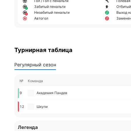
Гол / Гол с пенальти
Голевая
Забитый пенальти
Отбитый
Незабитый пенальти
Выход н
Автогол
Замене
Турнирная таблица
Регулярный сезон
№
Команда
9
Академия Пандев
12
Шкупи
Легенда