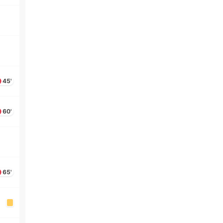
45'
60'
65'