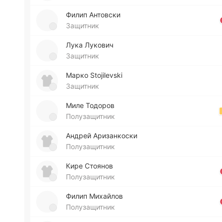
Филип Анто­вски
Защитник
Лука Лу­ко­вич
Защитник
Марко Stojilevski
Защитник
Миле То­до­ров
Полузащитник
Андрей Ари­за­нко­ски
Полузащитник
Кире Стоя­нов
Полузащитник
Филип Ми­хай­лов
Полузащитник