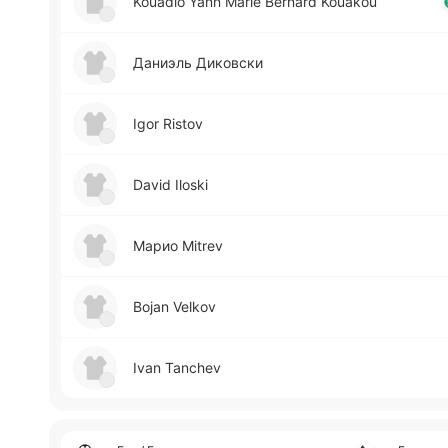
Kouadio Yann Marie Bernard Kouakou
Да­ниэль Ди­ко­вски
Igor Ristov
David Iloski
Марио Mitrev
Bojan Velkov
Ivan Tanchev