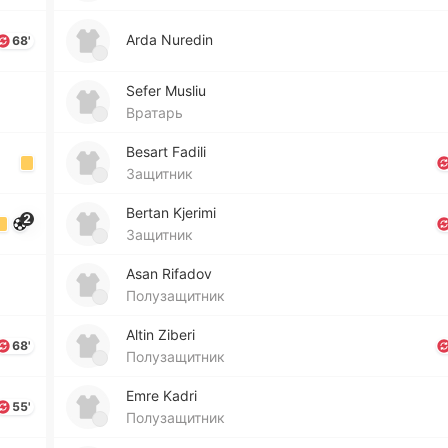
Arda Nuredin
68'
Sefer Musliu
Вратарь
Besart Fadili
Защитник
Bertan Kjerimi
2
Защитник
Asan Rifadov
Полузащитник
Altin Ziberi
68'
Полузащитник
Emre Kadri
55'
Полузащитник