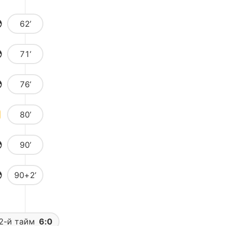
62’
71’
76’
80’
90’
90+2’
2-й тайм
6:0