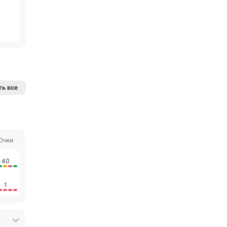
ь все
Очки
40
1