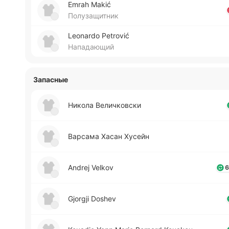
Emrah Makić
Полузащитник
Leonardo Petrović
Нападающий
Запасные
Никола Ве­ли­чко­вски
Ва­рса­ма Хасан Хусейн
Andrej Velkov
6
Gjorgji Doshev