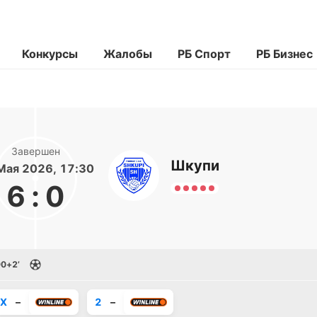
Конкурсы
Жалобы
РБ Спорт
РБ Бизнес
Завершен
Шкупи
Мая 2026, 17:30
6
:
0
0+2’
X
–
2
–