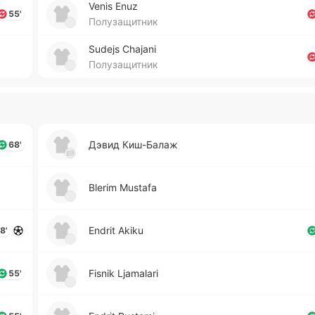
Venis Enuz
55'
Полузащитник
Sudejs Chajani
Полузащитник
Дэвид Ки­ш-Ба­лаж
68'
Blerim Mustafa
Endrit Akiku
8'
Fisnik Ljamalari
55'