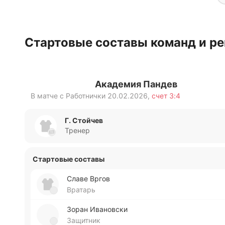
Стартовые составы команд и ре
Академия Пандев
В матче с
Работнички
20.02.2026
,
счет
3:4
Г. Стойчев
Тренер
Стартовые составы
Славе Вргов
Вратарь
Зоран Ива­но­вски
Защитник