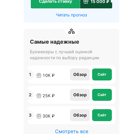
Сделать ставку
15 000 ₽
Читать прогноз
Самые надежные
Букмекеры с лучшей оценкой
надежности по выбору редакции
1
Обзор
Сайт
10К ₽
2
Обзор
Сайт
25К ₽
3
Обзор
Сайт
30К ₽
Смотреть все