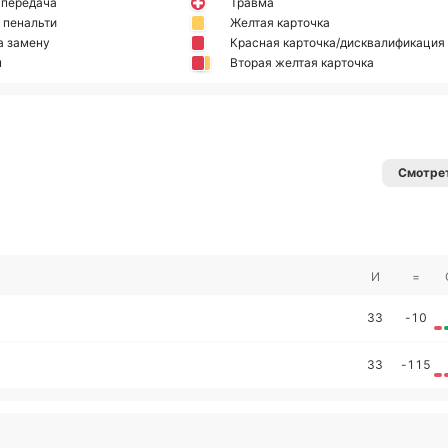
 передача
Травма
 пенальти
Желтая карточка
а замену
Красная карточка/дисквалификация
н
Вторая желтая карточка
Смотрет
И
=
33
-10
33
-115