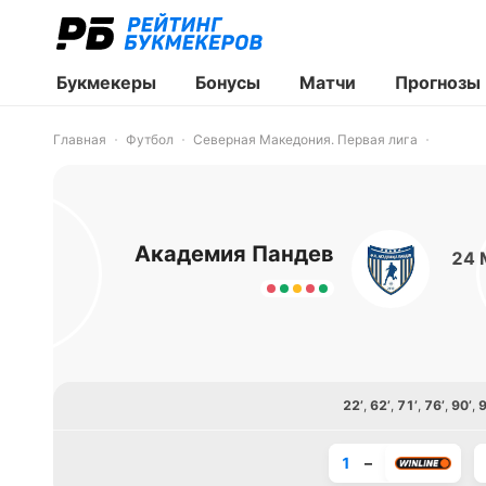
Букмекеры
Бонусы
Матчи
Прогнозы
Главная
Футбол
Северная Македония. Первая лига
Академия Пандев
24 
22’
,
62’
,
71’
,
76’
,
90’
,
9
1
–