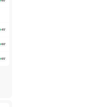
60'
45'
60'
65'