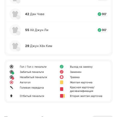
42
Дан Чхве
90'
55
Хё Джун Ли
90'
29
Джун Хён Ким
Гол / Гол с пенальти
Выход на замену
Забитый пенальти
Заменен
Незабитый пенальти
Травма
Автогол
Желтая карточка
Красная карточка/
Голевая передача
дисквалификация
Отбитый пенальти
Вторая желтая карточка