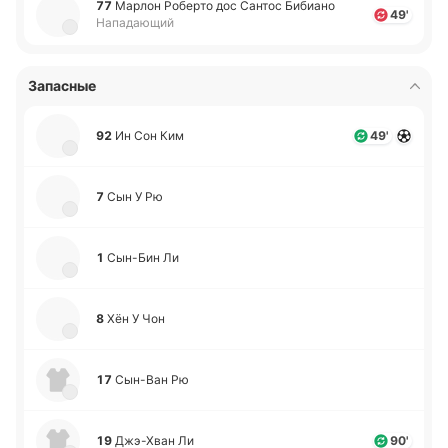
77
Марлон Ро­бе­рто дос Сантос Би­биа­но
49'
Нападающий
Запасные
92
Ин Сон Ким
49'
7
Сын У Рю
1
Сы­н-Бин Ли
8
Хён У Чон
17
Сы­н-Ван Рю
19
Джэ­-Хван Ли
90'