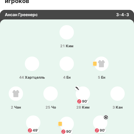
игроков
Ансан Греенерс
3-4-3
21
Ким
44
Ха­ртцелль
4
Ён
5
Ён
90'
2
Чан
25
Чо
28
Ким
3
Кан
49'
90'
90'