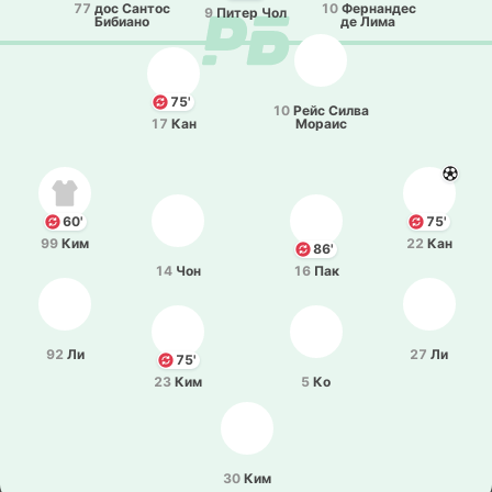
77
дос Сантос
10
Фе­рна­ндес
9
Питер Чол
Би­биа­но
де Лима
75'
10
Рейс Силва
17
Кан
Мораис
60'
75'
99
Ким
22
Кан
86'
14
Чон
16
Пак
92
Ли
27
Ли
75'
23
Ким
5
Ко
30
Ким