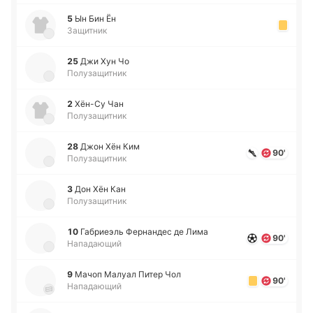
5
Ын Бин Ён
Защитник
25
Джи Хун Чо
Полузащитник
2
Хён-Су Чан
Полузащитник
28
Джон Хён Ким
90'
Полузащитник
3
Дон Хён Кан
Полузащитник
10
Га­бриеэль Фе­рна­ндес де Лима
90'
Нападающий
9
Мачоп Малуал Питер Чол
90'
Нападающий