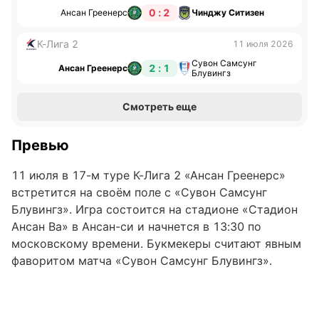
0 : 2
Ансан Греенерс
Чинджу Ситизен
К-Лига 2
11 июля 2026
Сувон Самсунг
2 : 1
Ансан Греенерс
Блувингз
Смотреть еще
Превью
11 июля в 17-м туре К-Лига 2 «Ансан Греенерс»
встретится на своём поле с «Сувон Самсунг
Блувингз». Игра состоится на стадионе «Стадион
Ансан Ва» в Ансан-си и начнется в 13:30 по
московскому времени. Букмекеры считают явным
фаворитом матча «Сувон Самсунг Блувингз».
«Ансан Греенерс»