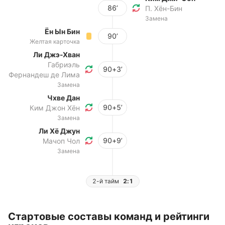
86’
П. Хён-Бин
Замена
Ён Ын Бин
90’
Желтая карточка
Ли Джэ-Хван
Габриэль
90+3’
Фернандеш де Лима
Замена
Чхве Дан
90+5’
Ким Джон Хён
Замена
Ли Хё Джун
90+9’
Мачоп Чол
Замена
2-й тайм
2:1
Стартовые составы команд и рейтинги