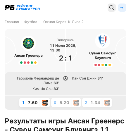
Главная
Футбол
Южная Корея. К-Лига 2
Завершен
11 Июля 2026,
13:30
Сувон Самсунг
Ансан Греенерс
2
:
1
Блувингз
Габриэль Фернандеш де
Кан Сон Джин
31’
Лима
63’
Ким Ин Сон
83’
1
7.60
X
5.20
2
1.34
Результаты игры Ансан Греенерс
- Сувон Самсунг Блувингз 11