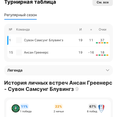
Турнирная таблица
См. все
Регулярный сезон
№
Команда
И
=
Очки
1
Сувон Самсунг Блувингз
19
11
37
15
Ансан Греенерс
19
-16
18
Легенда
История личных встреч Ансан Греенерс
- Сувон Самсунг Блувингз
9
11%
22%
67%
1 победа
2 ничьи
6 побед