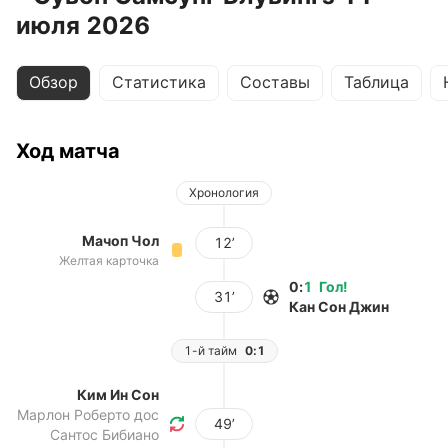
июля 2026
Обзор
Статистика
Составы
Таблица
Ход матча
Хронология
Мачоп Чол
12’
Желтая карточка
0
:
1
Гол
!
31’
Кан Сон Джин
1-й тайм
0:1
Ким Ин Сон
Марлон Роберто дос
49’
Сантос Бибиано