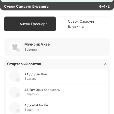
Сувон Самсунг Блувингз
4-4-2
Сувон Самсунг
Ансан Греенерс
Блувингз
Мун-сик Чхве
Тренер
Стартовый состав
21
До Дам Ким
Вратарь
44
Тим Эрик Ха­ртцелль
Защитник
4
Джей­-Мин Ён
Защитник