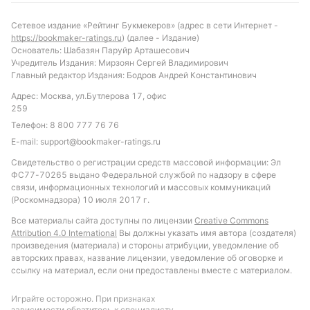
Обновлено:
Сетевое издание «Рейтинг Букмекеров» (адрес в сети Интернет -
https://bookmaker-ratings.ru
) (далее - Издание)
Основатель: Шабазян Паруйр Арташесович
Учредитель Издания: Мирзоян Сергей Владимирович
Автор
Главный редактор Издания: Бодров Андрей Константинович
Питер Бьёрн
Адрес: Москва, ул.Бутлерова 17, офис
259
Телефон:
8 800 777 76 76
Подписаться
E-mail:
support@bookmaker-ratings.ru
Свидетельство о регистрации средств массовой информации: Эл
ФС77-70265 выдано Федеральной службой по надзору в сфере
связи, информационных технологий и массовых коммуникаций
(Роскомнадзора) 10 июля 2017 г.
Все материалы сайта доступны по лицензии
Creative Commons
Attribution 4.0 International
Вы должны указать имя автора (создателя)
произведения (материала) и стороны атрибуции, уведомление об
авторских правах, название лицензии, уведомление об оговорке и
ссылку на материал, если они предоставлены вместе с материалом.
Играйте осторожно. При признаках
зависимости обратитесь к специалисту