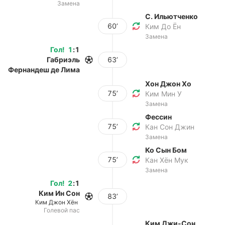
Замена
С. Ильютченко
60’
Ким До Ён
Замена
Гол
!
1
:
1
Габриэль
63’
Фернандеш де Лима
Хон Джон Хо
75’
Ким Мин У
Замена
Фессин
75’
Кан Сон Джин
Замена
Ко Сын Бом
75’
Кан Хён Мук
Замена
Гол
!
2
:
1
Ким Ин Сон
83’
Ким Джон Хён
Голевой пас
Ким Джи-Сон