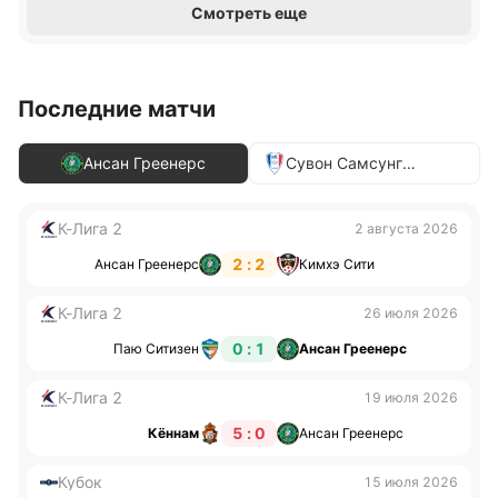
Смотреть еще
Последние матчи
Ансан Греенерс
Сувон Самсунг
Блувингз
К-Лига 2
2 августа 2026
2 : 2
Ансан Греенерс
Кимхэ Сити
К-Лига 2
26 июля 2026
0 : 1
Паю Ситизен
Ансан Греенерс
К-Лига 2
19 июля 2026
5 : 0
Кённам
Ансан Греенерс
Кубок
15 июля 2026