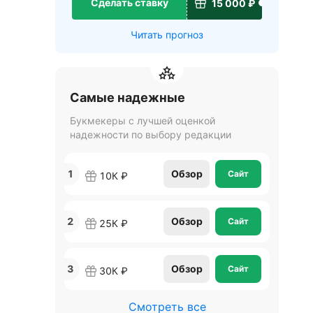
Сделать ставку
15 000 ₽
Читать прогноз
Самые надежные
Букмекеры с лучшей оценкой
надежности по выбору редакции
1
Обзор
Сайт
10К ₽
2
Обзор
Сайт
25К ₽
3
Обзор
Сайт
30К ₽
Смотреть все