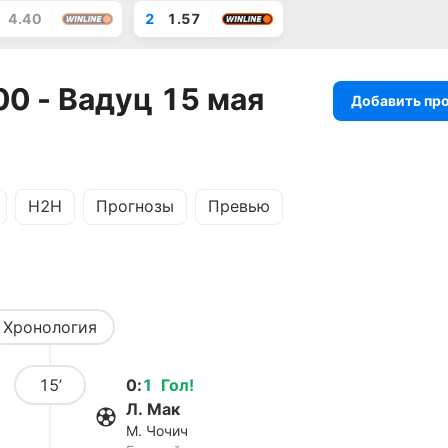
4.40
2
1.57
0 - Вадуц 15 мая
Добавить пр
H2H
Прогнозы
Превью
Хронология
15’
0
:
1
Гол
!
Л. Мак
М. Чочич