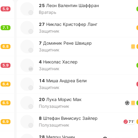
25
Леон Ва­ле­нтин Ша­ффран
5.9
Вратарь
27
Никлас Кри­сто­фер Ланг
7.1
Защитник
7
До­ми­ник Рене Швицер
6.8
Защитник
4
Ни­ко­лас Хаслер
5.9
Защитник
14
Миша Андреа Бели
6.4
Защитник
20
Лука Морис Мак
6.5
Полузащитник
8
Штефан Ви­ни­сиус Зайлер
6.9
71'
Полузащитник
28
Милош Чочич