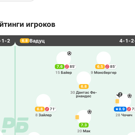
йтинги игроков
-1-2
Вадуц
4-1-2
6.8
7.6
85'
6.5
85'
15
Байер
9
Мо­нсбе­ргер
6.8
30
Дантас Фе­
2
рна­ндес
6.8
71'
8.9
7
8
Зайлер
28
Чочич
7.3
20
Мак