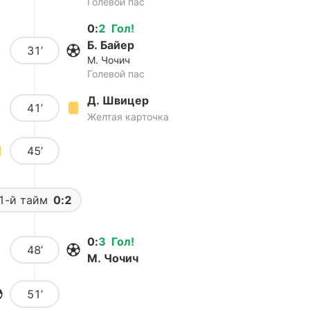
Голевой пас
0
:
2
Гол
!
Б. Байер
31’
М. Чочич
Голевой пас
Д. Швицер
41’
Желтая карточка
45’
1-й тайм
0:2
0
:
3
Гол
!
48’
М. Чочич
51’