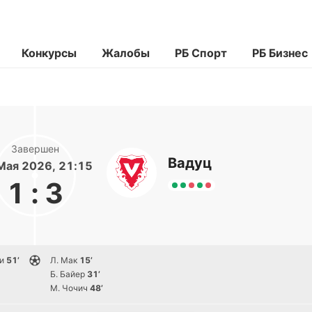
Конкурсы
Жалобы
РБ Спорт
РБ Бизнес
Завершен
Вадуц
Мая 2026, 21:15
1
:
3
и
51’
Л. Мак
15’
Б. Байер
31’
М. Чочич
48’