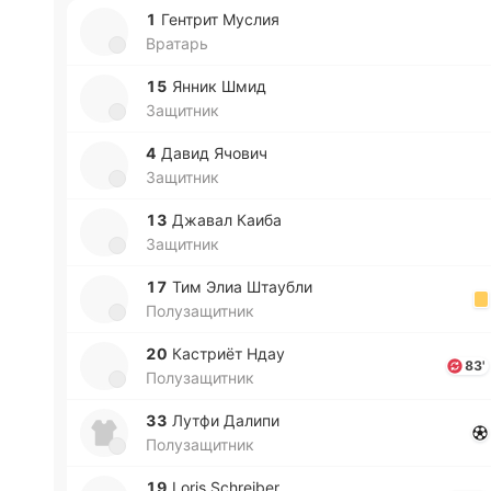
1
Ге­нтрит Муслия
Вратарь
15
Янник Шмид
Защитник
4
Давид Ячович
Защитник
13
Джавал Каиба
Защитник
17
Тим Элиа Штау­бли
Полузащитник
20
Ка­стриёт Ндау
83'
Полузащитник
33
Лутфи Далипи
Полузащитник
19
Loris Schreiber