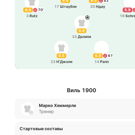
6.4
6.5
83'
17
Штау­бли
20
Ндау
6.0
70'
5.9
3
Rutz
19
Schre
6.9
33
Далипи
6.5
6.9
61'
23
Н'Джо­ли
14
Рапп
Виль 1900
Марко Хеммерли
Тренер
Стартовые составы