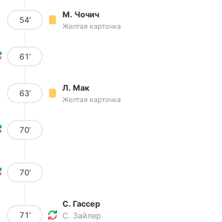
М. Чочич
54’
Желтая карточка
61’
Л. Мак
63’
Желтая карточка
70’
70’
С. Гассер
71’
С. Зайлер