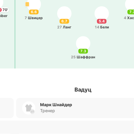
70'
6.6
7.
iber
7
Швицер
4
Хас
6.7
5.4
27
Ланг
14
Бели
7.3
25
Ша­ффран
Вадуц
Марк Шнайдер
Тренер