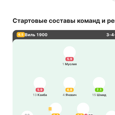
Стартовые составы команд и ре
Виль 1900
3-4
6.5
5.9
1
Муслия
5.9
6.8
7.1
13
Каиба
4
Ячович
15
Шмид