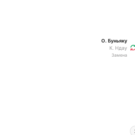
О. Буньяку
К. Ндау
Замена