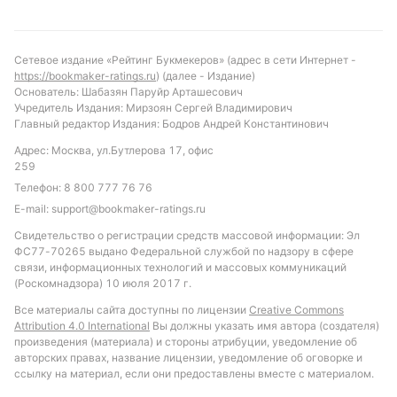
С учетом текущей формы и статистики встреч,
можно ожидать осторожный матч с небольшим
количеством голов. Вероятен результат с низкой
Сетевое издание «Рейтинг Букмекеров» (адрес в сети Интернет -
результативностью, где обе команды проявят
https://bookmaker-ratings.ru
) (далее - Издание)
осторожность. Рекомендуется обратить внимание
Основатель: Шабазян Паруйр Арташесович
Учредитель Издания: Мирзоян Сергей Владимирович
на ставку с общим тоталом меньше 2.5 голов.
Главный редактор Издания: Бодров Андрей Константинович
Также интересен вариант с количеством желтых
Адрес: Москва, ул.Бутлерова 17, офис
карточек от 4 до 6, учитывая тенденцию к
259
умеренной жёсткости в игре. В целом, матч
Телефон:
8 800 777 76 76
обещает быть равным, с небольшим
E-mail:
support@bookmaker-ratings.ru
преимуществом Вадуца в плане стабильности и
Свидетельство о регистрации средств массовой информации: Эл
дисциплины во втором тайме.
ФС77-70265 выдано Федеральной службой по надзору в сфере
связи, информационных технологий и массовых коммуникаций
Обновлено:
(Роскомнадзора) 10 июля 2017 г.
Все материалы сайта доступны по лицензии
Creative Commons
Автор
Attribution 4.0 International
Вы должны указать имя автора (создателя)
произведения (материала) и стороны атрибуции, уведомление об
авторских правах, название лицензии, уведомление об оговорке и
Александр Трибуш
ссылку на материал, если они предоставлены вместе с материалом.