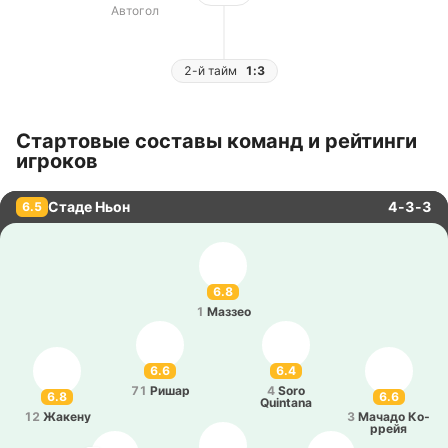
Автогол
2-й тайм
1:3
Стартовые составы команд и рейтинги
игроков
Стаде Ньон
4-3-3
6.5
6.8
1
Маззео
6.6
6.4
71
Ришар
4
Soro
6.8
6.6
Quintana
12
Жакену
3
Мачадо Ко­
ррейя