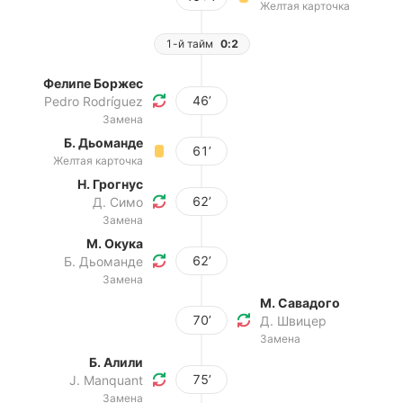
Желтая карточка
1-й тайм
0:2
Фелипе Боржес
46’
Pedro Rodríguez
Замена
Б. Дьоманде
61’
Желтая карточка
Н. Грогнус
62’
Д. Симо
Замена
М. Окука
62’
Б. Дьоманде
Замена
М. Савадого
70’
Д. Швицер
Замена
Б. Алили
75’
J. Manquant
Замена