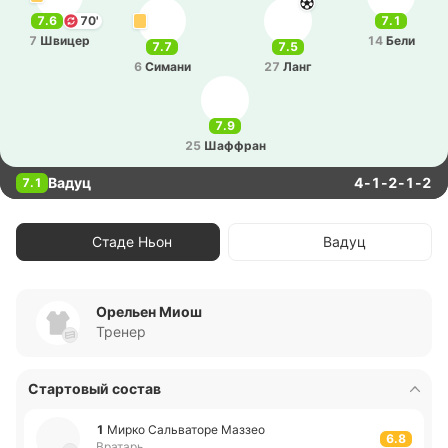
7.6
70'
7.1
7
Швицер
14
Бели
7.7
7.5
6
Симани
27
Ланг
7.9
25
Ша­ффран
Вадуц
4-1-2-1-2
7.1
Стаде Ньон
Вадуц
Орельен Миош
Тренер
Стартовый состав
1
Мирко Са­льва­то­ре Маззео
6.8
Вратарь