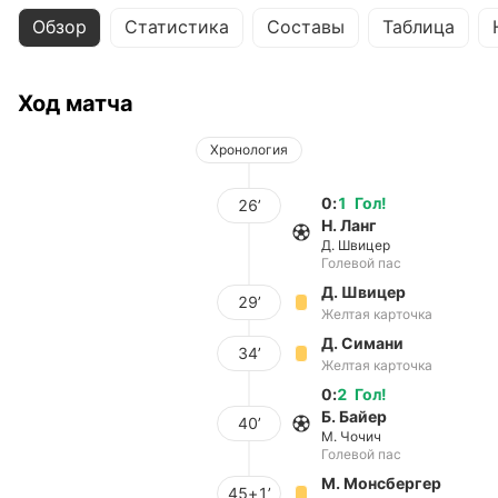
Обзор
Статистика
Составы
Таблица
Ход матча
Хронология
0
:
1
Гол
!
26’
Н. Ланг
Д. Швицер
Голевой пас
Д. Швицер
29’
Желтая карточка
Д. Симани
34’
Желтая карточка
0
:
2
Гол
!
Б. Байер
40’
М. Чочич
Голевой пас
М. Монсбергер
45+1’