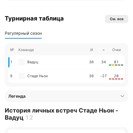
Турнирная таблица
См. все
Регулярный сезон
№
Команда
И
=
Очки
1
Вадуц
36
34
81
9
Стаде Ньон
36
-27
28
Легенда
История личных встреч Стаде Ньон -
Вадуц
12