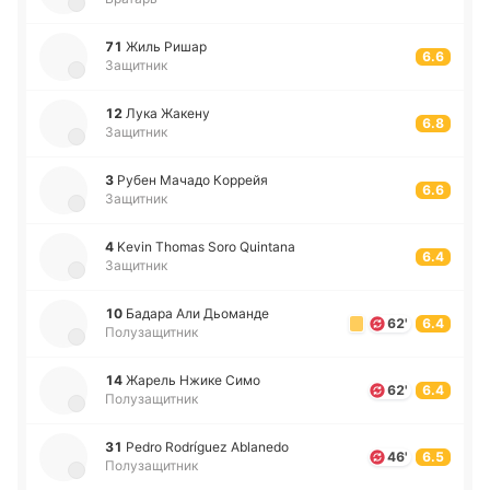
71
Жиль Ришар
6.6
Защитник
12
Лука Жакену
6.8
Защитник
3
Рубен Мачадо Ко­ррейя
6.6
Защитник
4
Kevin Thomas Soro Quintana
6.4
Защитник
10
Бадара Али Дьо­ма­нде
62'
6.4
Полузащитник
14
Жарель Нжике Симо
62'
6.4
Полузащитник
31
Pedro Rodríguez Ablanedo
46'
6.5
Полузащитник