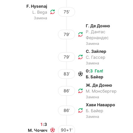
F. Hysenaj
75’
L. Bega
Замена
Г. Де Донно
Р. Дантас
79’
Фернандес
Замена
С. Зайлер
79’
С. Гассер
Замена
0
:
3
Гол
!
83’
Б. Байер
Ж. Де Донно
86’
М. Монсбергер
Замена
Хави Наварро
86’
Б. Байер
Замена
1
:
3
90+1’
М. Чочич