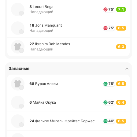
8
Leorat Bega
75'
7.1
Нападающий
18
Joris Manquant
75'
6.5
Нападающий
22
Ibrahim Bah Mendes
6.3
Нападающий
Запасные
68
Бурак Алили
75'
6.5
6
Майка Окука
62'
6.4
24
Фелипе Мигель Фрей­тас Боржес
46'
6.5