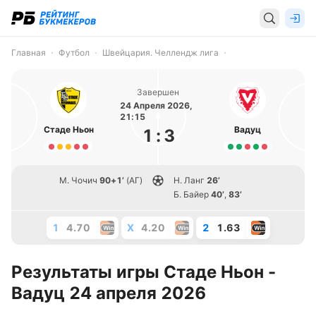
Главная
Футбол
Швейцария. Челлендж лига
Завершен
24 Апреля 2026,
21:15
Стаде Ньон
Вадуц
1
:
3
М. Чочич
90+1’
(АГ)
Н. Ланг
26’
Б. Байер
40’
,
83’
1
4.70
X
4.20
2
1.63
Результаты игры Стаде Ньон -
Вадуц 24 апреля 2026