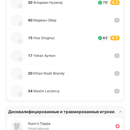
30
Фло­риан Hysenaj
75'
6.3
40
Марван Обер
–
15
Ноа Grognuz
62'
6.5
17
Yohan Aymon
–
20
Ethan Noah Brandy
–
34
Maxim Leclercq
–
Дисквалифицированные и травмированные игроки
Хьюго Парра
Неактивный