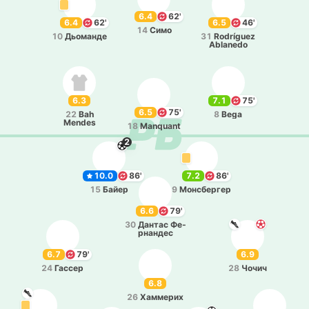
6.4
62'
6.4
62'
6.5
46'
14
Симо
10
Дьо­ма­нде
31
Rodríguez
Ablanedo
6.3
7.1
75'
6.5
75'
22
Bah
8
Bega
Mendes
18
Manquant
2
10.0
86'
7.2
86'
15
Байер
9
Мо­нсбе­ргер
6.6
79'
30
Дантас Фе­
рна­ндес
6.7
79'
6.9
24
Гассер
28
Чочич
6.8
26
Ха­мме­рих