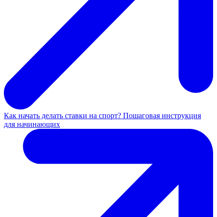
Как начать делать ставки на спорт? Пошаговая инструкция
для начинающих