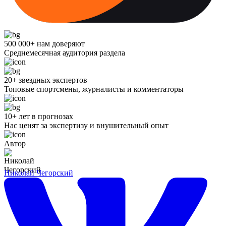
500 000+ нам доверяют
Среднемесячная аудитория раздела
20+ звездных экспертов
Топовые спортсмены, журналисты и комментаторы
10+ лет в прогнозах
Нас ценят за экспертизу и внушительный опыт
Автор
Николай Чегорский