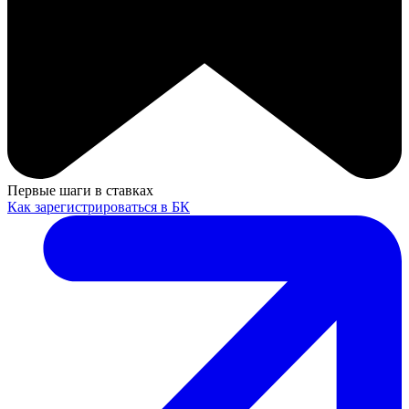
Первые шаги в ставках
Как зарегистрироваться в БК