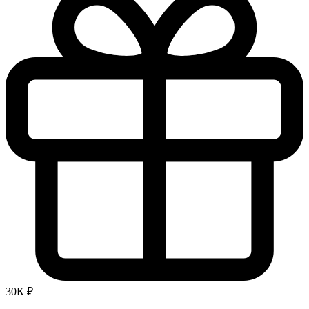
30К ₽