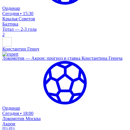
Ординар
Сегодня • 15:30
Крылья Советов
Балтика
Тотал — 2-3 гола
2
Константин Генич
Локомотив — Акрон: прогноз и ставка Константина Генича
Ординар
Сегодня • 18:00
Локомотив Москва
Акрон
П1/П1