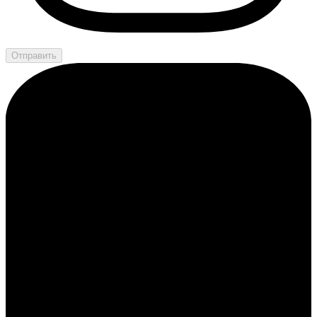
Отправить