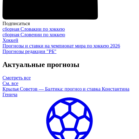
Подписаться
сборная Словакии по хоккею
сборная Словении по хоккею
Хоккей
Прогнозы и ставки на чемпионат мира по хоккею 2026
Прогнозы редакции "РБ"
Актуальные прогнозы
Смотреть все
См. все
Крылья Советов — Балтика: прогноз и ставка Константина
Генича