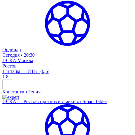
Ординар
Сегодня • 20:30
ЦСКА Москва
Ростов
1-й тайм — ИТБ1 (0,5)
1.8
Константин Генич
ЦСКА — Ростов: прогноз и ставки от Smart Tables