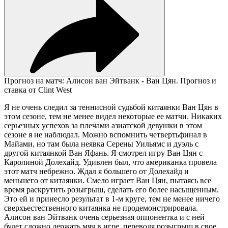
Прогноз на матч: Алисон ван Эйтванк - Ван Цян. Прогноз и
ставка от Clint West
Я не очень следил за теннисной судьбой китаянки Ван Цян в
этом сезоне, тем не менее видел некоторые ее матчи. Никаких
серьезных успехов за плечами азиатской девушки в этом
сезоне я не наблюдал. Можно вспомнить четвертьфинал в
Майами, но там была неявка Серены Уильямс и дуэль с
другой китаянкой Ван Яфань. Я смотрел игру Ван Цян с
Каролиной Долехайд. Удивлен был, что американка провела
этот матч небрежно. Ждал я большего от Долехайд и
меньшего от китаянки. Смело играет Ван Цян, пытаясь все
время раскрутить розыгрыш, сделать его более насыщенным.
Это ей и принесло результат в 1-м круге, тем не менее ничего
сверхъестественного китаянка не продемонстрировала.
Алисон ван Эйтванк очень серьезная оппонентка и с ней
будет сложно держать мяч в игре, переводя розыгрыш в свое