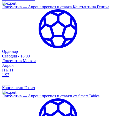
Локомотив — Акрон: прогноз и ставка Константина Генича
Ординар
Сегодня • 18:00
Локомотив Москва
Акрон
П1/П1
1.97
Константин Генич
Локомотив — Акрон: прогноз и ставки от Smart Tables