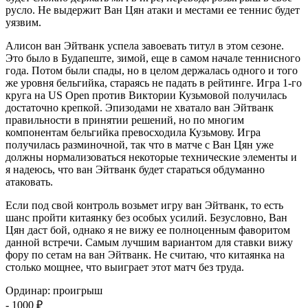
русло. Не выдержит Ван Цян атаки и местами ее теннис будет
уязвим.
Алисон ван Эйтванк успела завоевать титул в этом сезоне.
Это было в Будапеште, зимой, еще в самом начале теннисного
года. Потом были спады, но в целом держалась одного и того
же уровня бельгийка, стараясь не падать в рейтинге. Игра 1-го
круга на US Open против Виктории Кузьмовой получилась
достаточно крепкой. Эпизодами не хватало ван Эйтванк
правильности в принятии решений, но по многим
компонентам бельгийка превосходила Кузьмову. Игра
получилась разминочной, так что в матче с Ван Цян уже
должны нормализоваться некоторые технические элементы и
я надеюсь, что ван Эйтванк будет стараться обдуманно
атаковать.
Если под свой контроль возьмет игру ван Эйтванк, то есть
шанс пройти китаянку без особых усилий. Безусловно, Ван
Цян даст бой, однако я не вижу ее полноценным фаворитом
данной встречи. Самым лучшим вариантом для ставки вижу
фору по сетам на ван Эйтванк. Не считаю, что китаянка на
столько мощнее, что выиграет этот матч без труда.
Ординар
:
проигрыш
- 1000 ₽