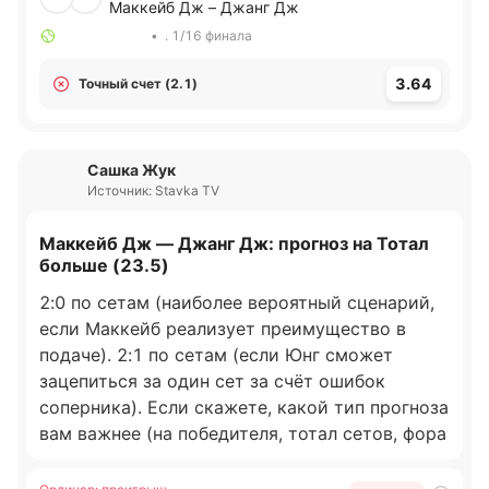
Маккейб Дж – Джанг Дж
•
. 1/16 финала
3.64
Точный счет (2.1)
Сашка Жук
Источник: Stavka TV
Маккейб Дж — Джанг Дж: прогноз на Тотал
больше (23.5)
2:0 по сетам (наиболее вероятный сценарий,
если Маккейб реализует преимущество в
подаче). 2:1 по сетам (если Юнг сможет
зацепиться за один сет за счёт ошибок
соперника). Если скажете, какой тип прогноза
вам важнее (на победителя, тотал сетов, фора
и т п), могу сузить прогноз под конкретный
вариант.