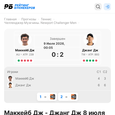
Главная
Прогнозы
Теннис
Челленджер Мужчины. Newport Challenger Men
Завершен
9 Июля 2026,
00:05
Маккейб Дж
Джанг Дж
0
:
2
AU
ATP: 239
TW
ATP: 893
Игроки
С1
С2
Маккейб Дж
4
3
Джанг Дж
6
6
1
–
2
–
Маккейб Дж - Джанг Дж 8 июля