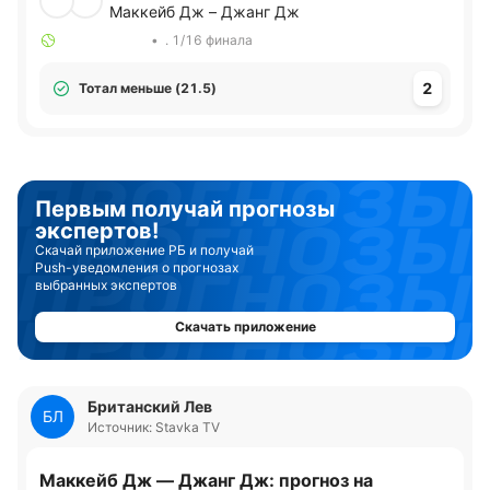
Маккейб Дж – Джанг Дж
•
. 1/16 финала
2
Тотал меньше (21.5)
Первым получай прогнозы
экспертов!
Скачай приложение РБ и получай
Push-уведомления о прогнозах
выбранных экспертов
Скачать приложение
Британский Лев
БЛ
Источник: Stavka TV
Маккейб Дж — Джанг Дж: прогноз на