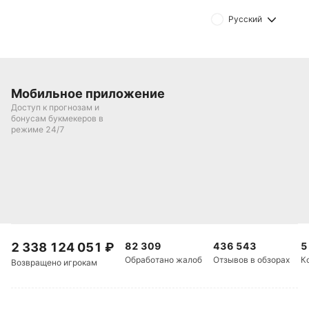
Русский
Мобильное приложение
Доступ к прогнозам и
бонусам букмекеров в
режиме 24/7
2 338 124 051
₽
82 309
436 543
5
Обработано жалоб
Отзывов в обзорах
К
Возвращено игрокам