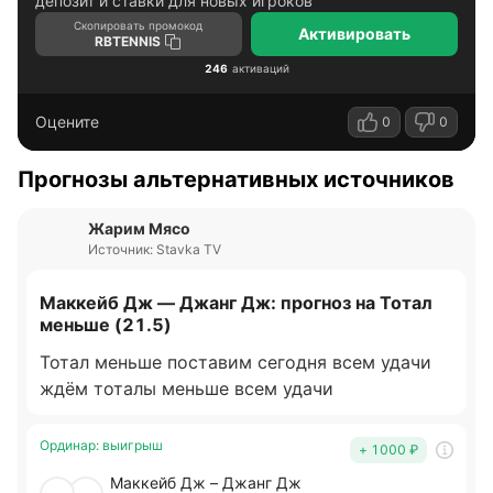
депозит и ставки для новых игроков
Скопировать промокод
Активировать
RBTENNIS
246
активаций
Оцените
0
0
Прогнозы альтернативных источников
Жарим Мясо
Источник: Stavka TV
Маккейб Дж — Джанг Дж: прогноз на Тотал
меньше (21.5)
Тотал меньше поставим сегодня всем удачи
ждём тоталы меньше всем удачи
Ординар
:
выигрыш
+ 1000
₽
Маккейб Дж – Джанг Дж