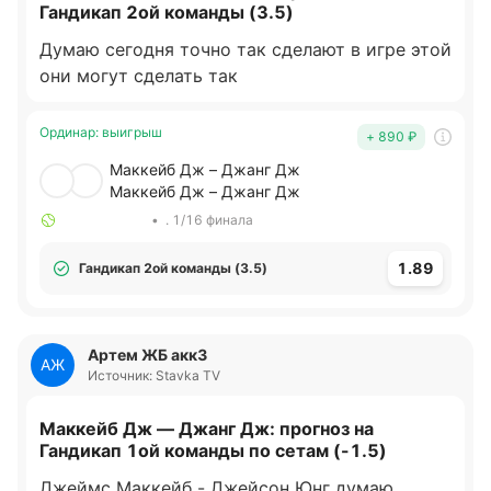
Гандикап 2ой команды (3.5)
Думаю сегодня точно так сделают в игре этой
они могут сделать так
Ординар
:
выигрыш
+ 890
₽
Маккейб Дж – Джанг Дж
Маккейб Дж – Джанг Дж
•
. 1/16 финала
1.89
Гандикап 2ой команды (3.5)
Артем ЖБ акк3
АЖ
Источник: Stavka TV
Маккейб Дж — Джанг Дж: прогноз на
Гандикап 1ой команды по сетам (-1.5)
Джеймс Маккейб - Джейсон Юнг думаю