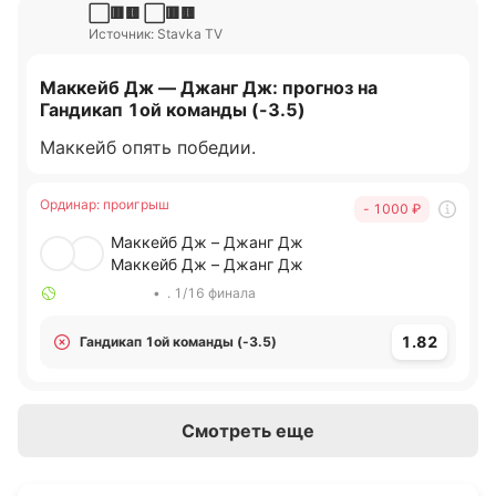
⬜🟥🟨 ⬜🟥🟨
Источник: Stavka TV
Маккейб Дж — Джанг Дж: прогноз на
Гандикап 1ой команды (-3.5)
Маккейб опять победии.
Ординар
:
проигрыш
- 1000
₽
Маккейб Дж – Джанг Дж
Маккейб Дж – Джанг Дж
•
. 1/16 финала
1.82
Гандикап 1ой команды (-3.5)
Смотреть еще