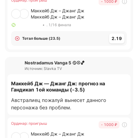
Ординар
:
проигрыш
- 1000
₽
Маккейб Дж – Джанг Дж
Маккейб Дж – Джанг Дж
•
. 1/16 финала
2.19
Тотал больше (23.5)
Nostradamus Vanga 5 🥎⚾🏀
Источник: Stavka TV
Маккейб Дж — Джанг Дж: прогноз на
Гандикап 1ой команды (-3.5)
Австралиец пожалуй вынесет данного
персонажа без проблем.
Ординар
:
проигрыш
- 1000
₽
Маккейб Дж – Джанг Дж