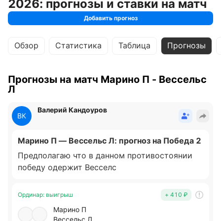
2026: прогнозы и ставки на матч
Добавить прогноз
Обзор
Статистика
Таблица
Прогнозы
Прогнозы на матч Марино П - Вессельс
Л
Валерий Кандоуров
ВК
Марино П — Вессельс Л: прогноз на Победа 2
Предполагаю что в данном противостоянии
победу одержит Весселс
Ординар
:
выигрыш
+ 410 ₽
Марино П
Вессельс Л