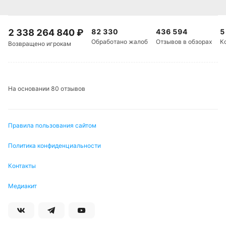
2 338 264 840
₽
82 330
436 594
5
Обработано жалоб
Отзывов в обзорах
К
Возвращено игрокам
На основании 80 отзывов
Правила пользования сайтом
Политика конфиденциальности
Контакты
Медиакит