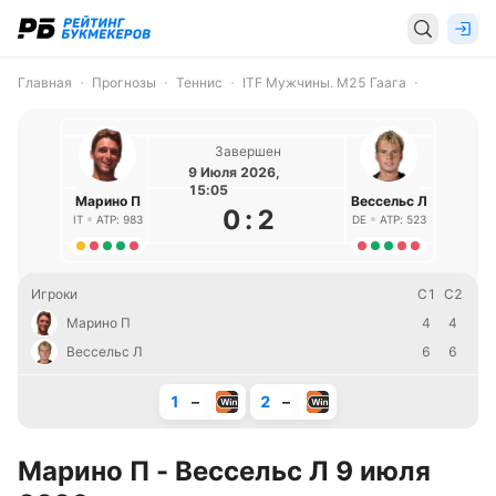
Главная
Прогнозы
Теннис
ITF Мужчины. M25 Гаага
Завершен
9 Июля 2026,
15:05
Марино П
Вессельс Л
0
:
2
IT
ATP: 983
DE
ATP: 523
Игроки
С1
С2
Марино П
4
4
Вессельс Л
6
6
1
–
2
–
Марино П - Вессельс Л 9 июля