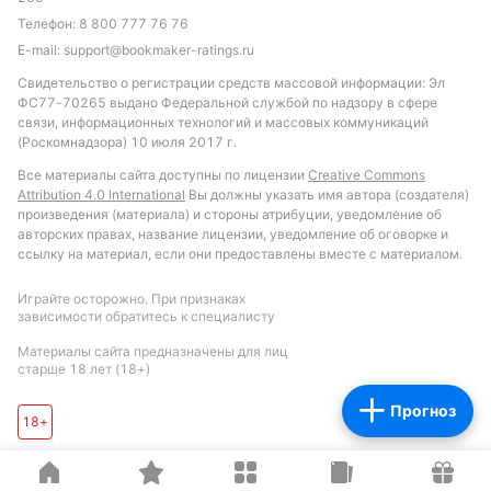
Телефон:
8 800 777 76 76
E-mail:
support@bookmaker-ratings.ru
Свидетельство о регистрации средств массовой информации: Эл
ФС77-70265 выдано Федеральной службой по надзору в сфере
связи, информационных технологий и массовых коммуникаций
(Роскомнадзора) 10 июля 2017 г.
Все материалы сайта доступны по лицензии
Creative Commons
Attribution 4.0 International
Вы должны указать имя автора (создателя)
произведения (материала) и стороны атрибуции, уведомление об
авторских правах, название лицензии, уведомление об оговорке и
ссылку на материал, если они предоставлены вместе с материалом.
Играйте осторожно. При признаках
зависимости обратитесь к специалисту
Материалы сайта предназначены для лиц
старше 18 лет (18+)
Прогноз
18+