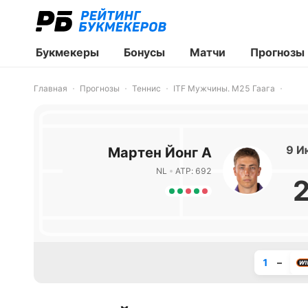
Букмекеры
Бонусы
Матчи
Прогнозы
Главная
Прогнозы
Теннис
ITF Мужчины. M25 Гаага
9 И
Мартен Йонг А
NL
ATP: 692
1
–