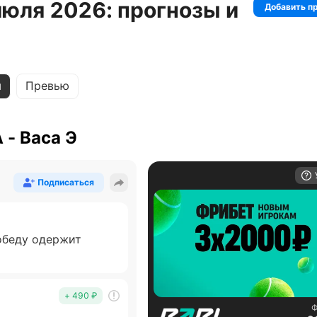
 июля 2026: прогнозы и
Добавить п
ы
Превью
 - Васа Э
Подписаться
обеду одержит
+ 490 ₽
Ф