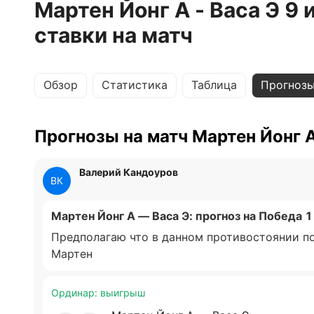
Мартен Йонг А - Васа Э 9
ставки на матч
Обзор
Статистика
Таблица
Прогноз
Прогнозы на матч Мартен Йонг А
Валерий Кандоуров
ВК
Мартен Йонг А — Васа Э: прогноз на Победа 1
Предполагаю что в данном противостоянии п
Мартен
Ординар
:
выигрыш