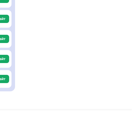
айт
айт
айт
айт