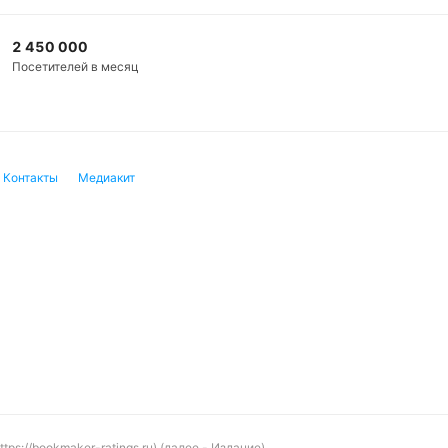
2 450 000
Посетителей в месяц
Контакты
Медиакит
ttps://bookmaker-ratings.ru
) (далее - Издание)