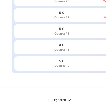
Оценка РБ
Э
5.0
Оценка РБ
Э
5.0
Оценка РБ
4.0
Оценка РБ
5.0
Оценка РБ
Русский