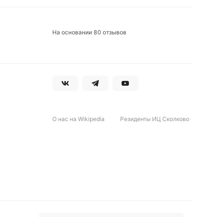
На основании 80 отзывов
О нас на Wikipedia
Резиденты ИЦ Сколково