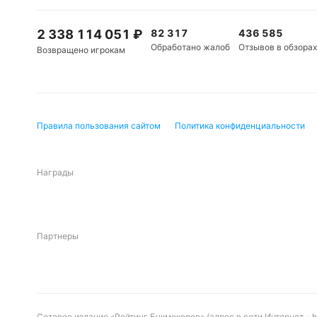
2 338 114 051
₽
82 317
436 585
Обработано жалоб
Отзывов в обзорах
Возвращено игрокам
Правила пользования сайтом
Политика конфиденциальности
Награды
Партнеры
Сетевое издание «Рейтинг Букмекеров» (адрес в сети Интернет -
h