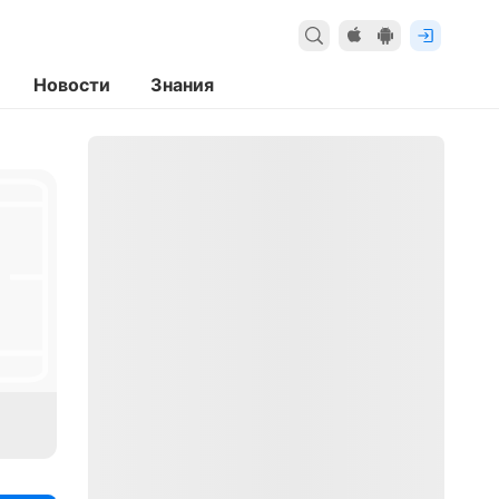
Новости
Знания