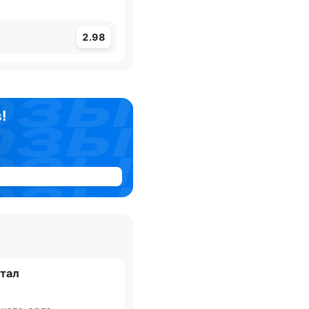
2.98
!
отал