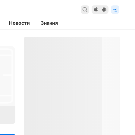
Новости
Знания