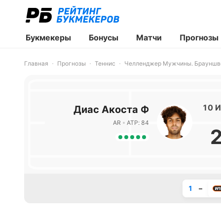
Букмекеры
Бонусы
Матчи
Прогнозы
Главная
Прогнозы
Теннис
Челленджер Мужчины. Брауншв
10 И
Диас Акоста Ф
AR
ATP: 84
1
–