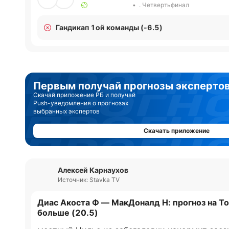
•
. Четвертьфинал
Гандикап 1ой команды (-6.5)
Первым получай прогнозы экспертов
Скачай приложение РБ и получай
Push-уведомления о прогнозах
выбранных экспертов
Скачать приложение
Алексей Карнаухов
Источник: Stavka TV
Диас Акоста Ф — МакДоналд Н: прогноз на Т
больше (20.5)