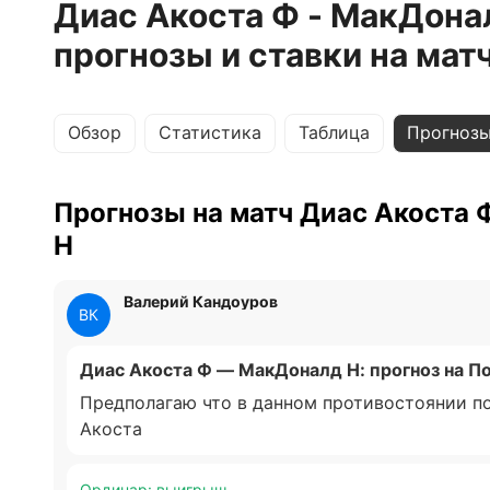
Диас Акоста Ф - МакДона
прогнозы и ставки на мат
Обзор
Статистика
Таблица
Прогноз
Прогнозы на матч Диас Акоста 
Н
Валерий Кандоуров
ВК
Диас Акоста Ф — МакДоналд Н: прогноз на П
Предполагаю что в данном противостоянии п
Акоста
Ординар
:
выигрыш