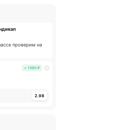
андикап
лассе проверим на
+ 1980
₽
2.98