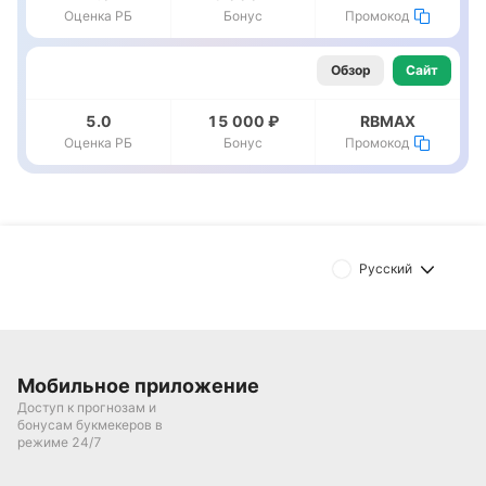
Оценка РБ
Бонус
Промокод
Обзор
Сайт
5.0
15 000 ₽
RBMAX
Оценка РБ
Бонус
Промокод
Русский
Мобильное приложение
Доступ к прогнозам и
бонусам букмекеров в
режиме 24/7