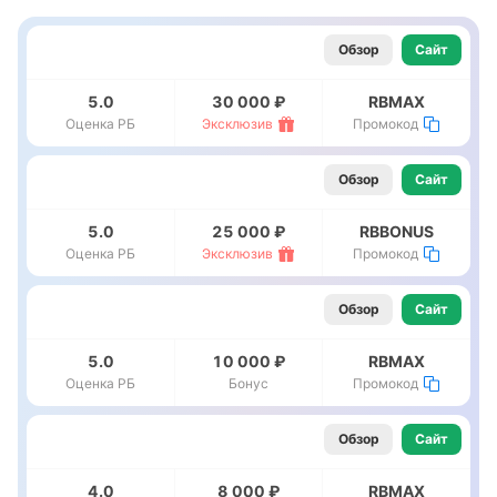
Обзор
Сайт
5.0
30 000 ₽
RBMAX
Оценка РБ
Эксклюзив
Промокод
Обзор
Сайт
5.0
25 000 ₽
RBBONUS
Оценка РБ
Эксклюзив
Промокод
Обзор
Сайт
5.0
10 000 ₽
RBMAX
Оценка РБ
Бонус
Промокод
Обзор
Сайт
4.0
8 000 ₽
RBMAX