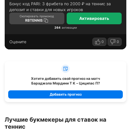
Бонус код PARI: 3 фрибета по 2000 ₽ на теннис за
депозит и ставки для новых игроков
Скопировать промокод
Активировать
RBTENNIS
264
активации
Оцените
0
0
Хотите добавить свой прогноз на матч
Бараджола Мордини Т К – Циципас П
?
Добавить прогноз
Лучшие букмекеры для ставок на
теннис