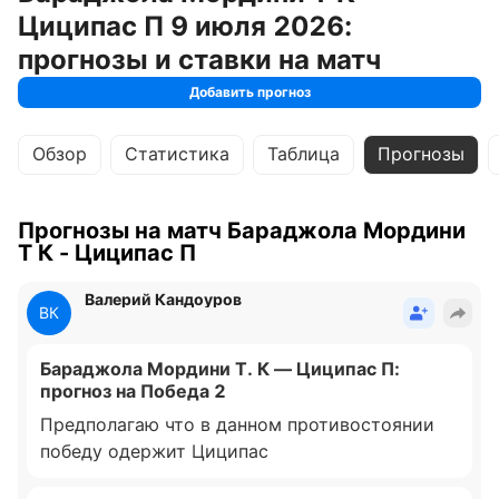
Циципас П 9 июля 2026:
прогнозы и ставки на матч
Добавить прогноз
Обзор
Статистика
Таблица
Прогнозы
Прогнозы на матч Бараджола Мордини
Т К - Циципас П
Валерий Кандоуров
ВК
Бараджола Мордини Т. К — Циципас П:
прогноз на Победа 2
Предполагаю что в данном противостоянии
победу одержит Циципас