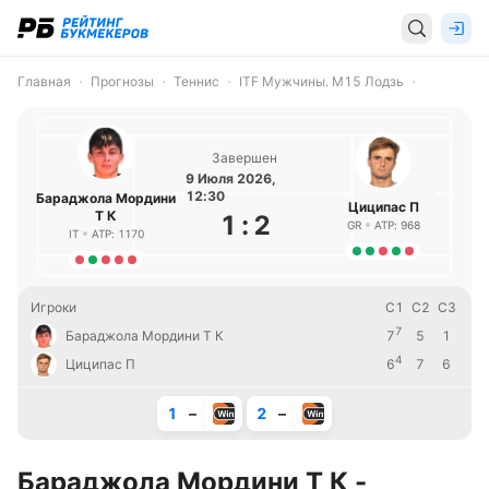
Главная
Прогнозы
Теннис
ITF Мужчины. M15 Лодзь
Завершен
9 Июля 2026,
12:30
Бараджола Мордини
Циципас П
Т К
1
:
2
GR
ATP: 968
IT
ATP: 1170
Игроки
С1
С2
С3
7
Бараджола Мордини Т К
7
5
1
4
Циципас П
6
7
6
1
–
2
–
Бараджола Мордини Т К -