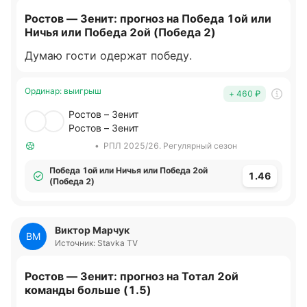
Ростов — Зенит: прогноз на Победа 1ой или
Ничья или Победа 2ой (Победа 2)
Думаю гости одержат победу.
Ординар
:
выигрыш
+ 460
₽
Ростов – Зенит
Ростов – Зенит
•
РПЛ 2025/26. Регулярный сезон
Победа 1ой или Ничья или Победа 2ой
1.46
(Победа 2)
Виктор Марчук
ВМ
Источник: Stavka TV
Ростов — Зенит: прогноз на Тотал 2ой
команды больше (1.5)