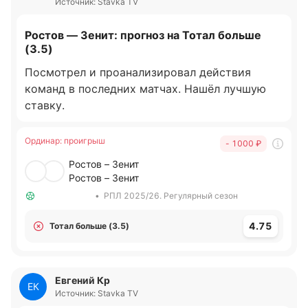
Источник: Stavka TV
Ростов — Зенит: прогноз на Тотал больше
(3.5)
Посмотрел и проанализировал действия
команд в последних матчах. Нашёл лучшую
ставку.
Ординар
:
проигрыш
- 1000
₽
Ростов – Зенит
Ростов – Зенит
•
РПЛ 2025/26. Регулярный сезон
4.75
Тотал больше (3.5)
Евгений Кр
ЕК
Источник: Stavka TV