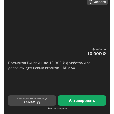
Моя ставка – победа «Зенита» с форой (-1,5).
Условия
Фрибеты
10 000 ₽
Промокод Винлайн: до 10 000 ₽ фрибетами за
депозиты для новых игроков – RBMAX
Скопировать промокод
Активировать
RBMAX
184
активации