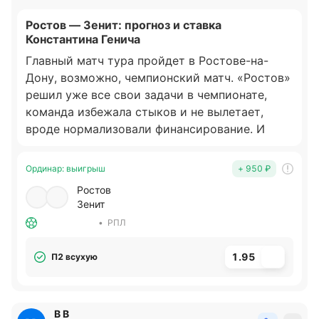
устраивает ничья, в принципе, могут они на
эту ничью сыграть, но это будет не по-
Ростов — Зенит: прогноз и ставка
чемпионски и не по-столетнему.
Константина Генича
Поэтому я поставлю здесь на победу
Главный матч тура пройдет в Ростове-на-
«Зенита» с форой (-1,5) и коэффициентом
Дону, возможно, чемпионский матч. «Ростов»
2,13. Мне кажется, что заниматься ерундой
решил уже все свои задачи в чемпионате,
«Зенит» не будет в этом матче, а
команда избежала стыков и не вылетает,
возможности «Ростова» все-таки сильно
вроде нормализовали финансирование. И
ограничены.
неплохо «Ростов» по весне выглядел,
Уверенность — 7 по 10-балльной системе.
особенно в выездных матчах, 3 победы там
Ординар
:
выигрыш
+ 950 ₽
команда одержала, обыграв Махачкалу,
Ростов
«Акрон», «Пари НН».
Зенит
В общем, по «Ростову» все достаточно
•
РПЛ
очевидно, все понятно. Конечно, «Ростов, как
братишки, захотят помочь своим корешам-
1.95
П2 всухую
южанам, но выше головы, мне кажется, не
прыгнешь. Внутри игроков «Ростова» сидит
мотивация, конечно, они могут сказать, что
В В
хотим отмазаться за поражение, которое