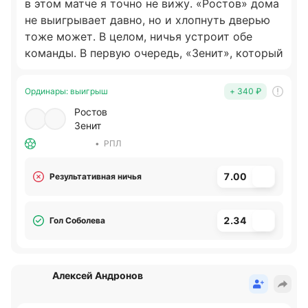
в этом матче я точно не вижу. «Ростов» дома
не выигрывает давно, но и хлопнуть дверью
тоже может. В целом, ничья устроит обе
команды. В первую очередь, «Зенит», который
тогда станет чемпионом. Поэтому мой
основной прогноз — результативная ничья.
Ординары
:
выигрыш
+ 340 ₽
И второе: гол Соболева. Я думаю, в
Ростов
последнем матче сезона Соболев должен
Зенит
забить. Тем более, в Ростове в прошлом году
•
РПЛ
он забил через себя.
7.00
Результативная ничья
2.34
Гол Соболева
Алексей Андронов