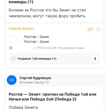
команды (1)
Болеем за Ростов что бы Зенит не стал
чемпионом, могут такую фору пробить
Ординар
:
возврат
0
₽
Ростов – Зенит
Ростов – Зенит
•
РПЛ 2025/26. Регулярный сезон
2
Гандикап 1ой команды (1)
Сергей Кудрявцев
СК
Источник: Stavka TV
Ростов — Зенит: прогноз на Победа 1ой или
Ничья или Победа 2ой (Победа 2)
Победа Зенита