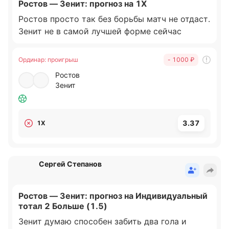
Ростов — Зенит: прогноз на 1Х
Ростов просто так без борьбы матч не отдаст.
Зенит не в самой лучшей форме сейчас
Ординар
:
проигрыш
- 1000 ₽
Ростов
Зенит
3.37
1Х
Сергей Степанов
Ростов — Зенит: прогноз на Индивидуальный
тотал 2 Больше (1.5)
Зенит думаю способен забить два гола и