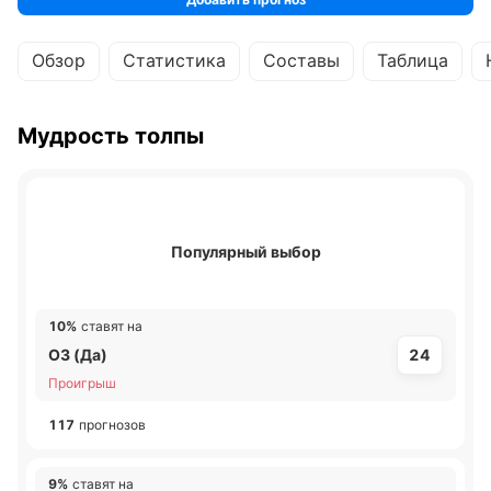
Обзор
Статистика
Составы
Таблица
Мудрость толпы
Популярный выбор
10%
ставят на
ОЗ (Да)
24
Проигрыш
117
прогнозов
9%
ставят на