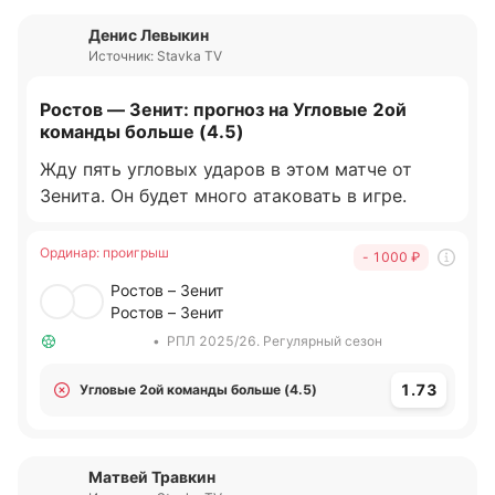
Денис Левыкин
Источник: Stavka TV
Ростов — Зенит: прогноз на Угловые 2ой
команды больше (4.5)
Жду пять угловых ударов в этом матче от
Зенита. Он будет много атаковать в игре.
Ординар
:
проигрыш
- 1000
₽
Ростов – Зенит
Ростов – Зенит
•
РПЛ 2025/26. Регулярный сезон
1.73
Угловые 2ой команды больше (4.5)
Матвей Травкин