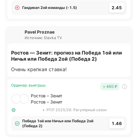
2.45
Гандикап 2ой команды (-1.5)
Pavel Proznae
Источник: Stavka TV
Ростов — Зенит: прогноз на Победа 1ой или
Ничья или Победа 2ой (Победа 2)
Очень крепкая ставка!
Ординар
:
выигрыш
+ 460
₽
Ростов – Зенит
Ростов – Зенит
•
РПЛ 2025/26. Регулярный сезон
Победа 1ой или Ничья или Победа 2ой
1.46
(Победа 2)