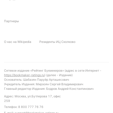
Партнеры
О нас на Wikipedia
Резиденты ИЦ Сколково
Сетевое издание «Рейтинг Букмекеров» (адрес в сети Интернет -
https://bookmaker-ratings.ru
) (далее - Издание)
Основатель: Шабазян Паруйр Арташесович
Учредитель Издания: Мирзоян Сергей Владимирович
Главный редактор Издания: Бодров Андрей Константинович
Адрес: Москва, ул.Бутлерова 17, офис
259
Телефон:
8 800 777 76 76
E-mail:
support@bookmaker-ratings.ru