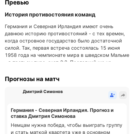
Превью
История противостояния команд
Германия и Северная Ирландия имеют очень
давнюю историю противостояний - с тех времен,
когда островное государство было достаточной
силой. Так, первая встреча состоялась 15 июня
1958 года на чемпионате мира в шведском Мальме
- в третьем туре, счет 2:2. Последний же на
настоящее время поединок прошел в рамках
отборочного турнира к Евро0-2020 19 ноября
Прогнозы на матч
2019 года - к этому моменту расклад сил
значительно поменялся и немцы разгромили
Дмитрий Симонов
соперника 6:1.
Германия - Северная Ирландия. Прогноз и
Всего данные национальные команды играли 12
ставка Дмитрия Симонова
раз. В восьми из них победила Германия, два
Немцам нужна победа, чтобы выиграть группу
завершились ничьей и два
«
викторией
»
Северной
и стать маткой квартета уже в основном