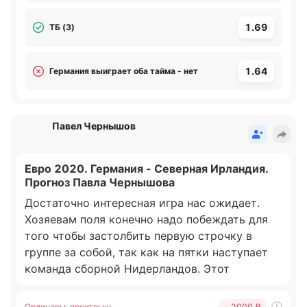
из таймов, как минимум, Германия не занесет
в актив. Общий тотал матча 3+ мячей.
1.69
ТБ (3)
Сев. Ирландия забьет 2,07
ТБ (3) 1,69
1.64
Германия выиграет оба тайма - нет
Германия выиграет оба тайма- нет 1,64
Спасибо за внимание!
[forecast ordinar 1] [forecast ordinar 2]
[forecast ordinar 3]
Павел Чернышов
Евро 2020. Германия - Северная Ирландия.
Прогноз Павла Чернышова
Достаточно интересная игра нас ожидает.
Хозяевам поля конечно надо побеждать для
того чтобы застолбить первую строчку в
группе за собой, так как на пятки наступает
команда сборной Нидерландов. Этот
отборочный цикл сборная Германии проводит
достаточно неплохо и сегодня задача только
Ординары
:
проигрыш
- 2000 ₽