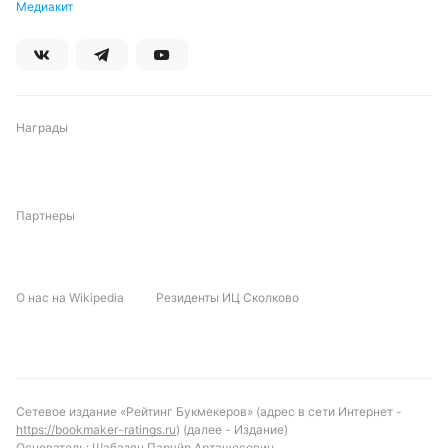
Медиакит
Награды
Партнеры
О нас на Wikipedia
Резиденты ИЦ Сколково
Сетевое издание «Рейтинг Букмекеров» (адрес в сети Интернет -
https://bookmaker-ratings.ru
) (далее - Издание)
Основатель: Шабазян Паруйр Арташесович