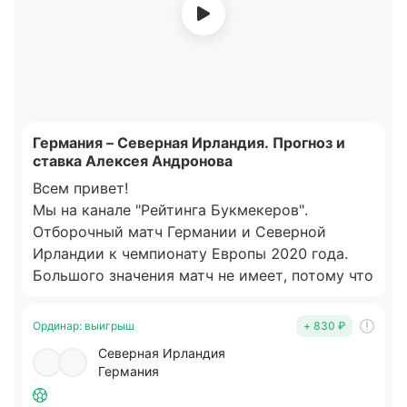
Германия – Северная Ирландия. Прогноз и
ставка Алексея Андронова
Всем привет!
Мы на канале "Рейтинга Букмекеров".
Отборочный матч Германии и Северной
Ирландии к чемпионату Европы 2020 года.
Большого значения матч не имеет, потому что
Нидерланды уже пробились в финальную
часть, как и Германия.
Ординар
:
выигрыш
+ 830 ₽
Немцы убедились, что перед ними встанет
Северная Ирландия
серьезный соперник. Нидерландам не удалось
Германия
обыграть Северную Ирландию. Для немцев
это теперь вопрос престижа - сделать то, что