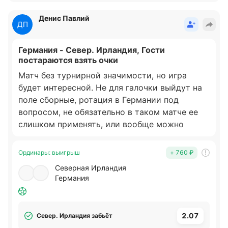
Денис Павлий
ДП
Германия - Север. Ирландия, Гости
постараются взять очки
Матч без турнирной значимости, но игра
будет интересной. Не для галочки выйдут на
поле сборные, ротация в Германии под
вопросом, не обязательно в таком матче ее
слишком применять, или вообще можно
обойтись без серьезных перестановок, так
как соперник достаточно стойкий.
Ординары
:
выигрыш
+ 760 ₽
Германия уже знает гостей хорошо, хорошее
Северная Ирландия
кол-во игр довелось играть между собой, и
Германия
конечно гости также знают чего ждать, и не
ждать. Борьба будет, и забьют гости, взять
очки будет тяжело, но 1-1 допустимо. В ином
2.07
Север. Ирландия забьёт
случае Германия выиграет хотя-бы 2-1. Один