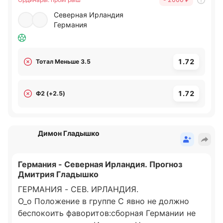
лишь одна для немцев, выходить и побеждать,
Северная Ирландия
гости будут стараться играть надежно при
Германия
обороне своих ворот и искать свои шансы на
контратаках. В этой встрече не жду большого
количества голов, на этот матч предлагаю
1.72
Тотал Меньше 3.5
заиграть две ставка, удачи! [forecast ordinar 1]
[forecast ordinar 2]
1.72
Ф2 (+2.5)
Димон Гладышко
Германия - Северная Ирландия. Прогноз
Дмитрия Гладышко
ГЕРМАНИЯ - СЕВ. ИРЛАНДИЯ.
О_о Положение в группе С явно не должно
беспокоить фаворитов:сборная Германии не