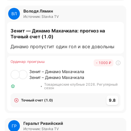
Володя Лямин
ВЛ
Источник: Stavka TV
Зенит — Динамо Махачкала: прогноз на
Точный счет (1.0)
Динамо пропустит один гол и все довольны
Ординар
:
проигрыш
- 1000
₽
Зенит – Динамо Махачкала
Зенит – Динамо Махачкала
Товарищеские клубные 2026. Регулярный
•
сезон
9.8
Точный счет (1.0)
Геральт Ривийский
ГР
Источник: Stavka TV