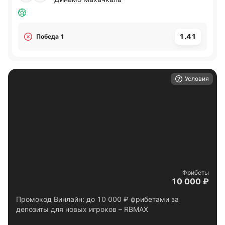
1.41
Победа 1
Условия
Фрибеты
10 000 ₽
Промокод Винлайн: до 10 000 ₽ фрибетами за
депозиты для новых игроков – RBMAX