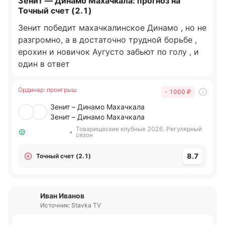
Зенит — Динамо Махачкала: прогноз на
Точный счет (2.1)
Зенит победит махачкалинское Динамо , но не
разгромно, а в достаточно трудной борьбе ,
ерохин и новичок Аугусто забьют по голу , и
один в ответ
Ординар
:
проигрыш
- 1000
₽
Зенит – Динамо Махачкала
Зенит – Динамо Махачкала
Товарищеские клубные 2026. Регулярный
•
сезон
8.7
Точный счет (2.1)
Иван Иванов
Источник: Stavka TV