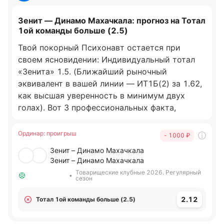
Зенит — Динамо Махачкала: прогноз на Тотал
1ой команды больше (2.5)
Твой покорный Психонавт остается при
своем ясновидении: Индивидуальный тотал
«Зенита» 1.5. (Ближайший рыночный
эквивалент в вашей линии — ИТ1Б(2) за 1.62,
как высшая уверенность в минимум двух
голах). Вот 3 профессиональных факта,
которые бьют прямо в подсознание толпы:
Химия голода 🧬: Резервисты Ерохин,
Ординар
:
проигрыш
- 1000
₽
Кондаков, Фелипе Аугусто не наигрывают
Зенит – Динамо Махачкала
связи месяцами — они хотят запомниться
Зенит – Динамо Махачкала
одним касанием. На установках Семака в
Товарищеские клубные 2026. Регулярный
•
таких матчах нет задачи «сушить», есть
сезон
задача «забивай, или поедешь в аренду». У
2.12
Тотал 1ой команды больше (2.5)
«Динамо» же основа выходит играть «по
заданию», а не на внутреннем огне.