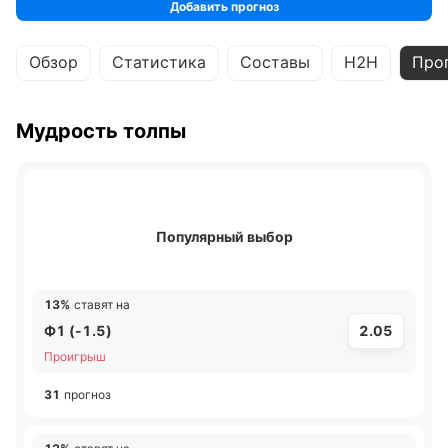
Добавить прогноз
Обзор
Статистика
Составы
H2H
Про
Мудрость толпы
Популярный выбор
13%
ставят на
Ф1 (-1.5)
2.05
Проигрыш
31
прогноз