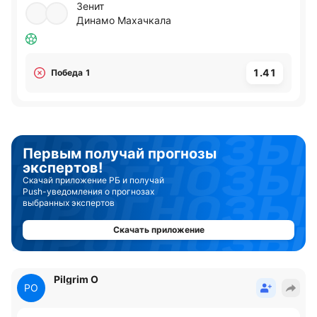
Зенит
Динамо Махачкала
1.41
Победа 1
Первым получай прогнозы
экспертов!
Скачай приложение РБ и получай
Push-уведомления о прогнозах
выбранных экспертов
Скачать приложение
Pilgrim O
PO