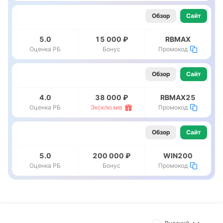
цифрами, это ставка на биологический закон:
Обзор
Сайт
голодный хищник всегда быстрее сытого
сторожа. 🐆💤
5.0
15 000 ₽
RBMAX
Оценка РБ
Бонус
Промокод
Обзор
Сайт
4.0
38 000 ₽
RBMAX25
Оценка РБ
Эксклюзив
Промокод
Обзор
Сайт
5.0
200 000 ₽
WIN200
Оценка РБ
Бонус
Промокод