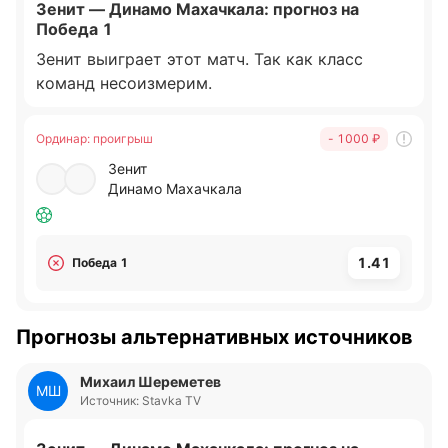
Зенит — Динамо Махачкала: прогноз на
Победа 1
Зенит выиграет этот матч. Так как класс
команд несоизмерим.
Ординар
:
проигрыш
- 1000 ₽
Зенит
Динамо Махачкала
1.41
Победа 1
Прогнозы альтернативных источников
Михаил Шереметев
МШ
Источник: Stavka TV