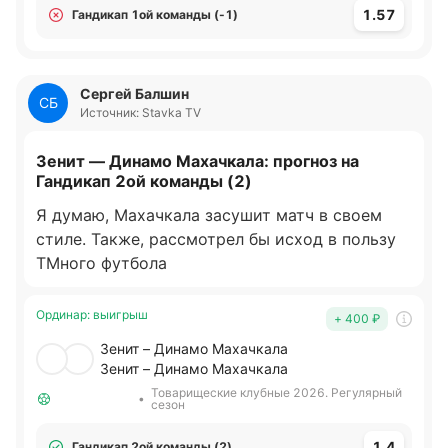
1.57
Гандикап 1ой команды (-1)
Сергей Балшин
СБ
Источник: Stavka TV
Зенит — Динамо Махачкала: прогноз на
Гандикап 2ой команды (2)
Я думаю, Махачкала засушит матч в своем
стиле. Также, рассмотрел бы исход в пользу
ТМного футбола
Ординар
:
выигрыш
+ 400
₽
Зенит – Динамо Махачкала
Зенит – Динамо Махачкала
Товарищеские клубные 2026. Регулярный
•
сезон
1.4
Гандикап 2ой команды (2)